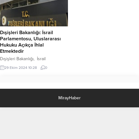
Dışişleri Bakanlığı: İsrail
Parlamentosu, Uluslararası
Hukuku Açıkça İhlal
Etmektedir
Dışişleri Bakanlığı, İsrail
Parlamentosunun, Birleşmiş
29 Ekim 2024 10:28
0
Milletler Yakın Doğu’daki Filistin
Mültecilerine Yardım ve Bayındırlık
Ajansı’nın (UNRWA) işgal altındaki
Filistin topraklarındaki faaliyetlerine
son verilmesi amacıyla attığı
MirayHaber
adımların uluslararası hukuku
açıkça ihlal ettiğini bildirdi.
Bakanlıktan yapılan açıklamada,
İsrail’in UNRWA’yı hedef almak
suretiyle, iki devletli çözümü
ortadan kaldırmayı ve Filistin