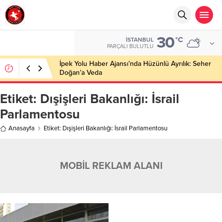
30
°C
İSTANBUL
PARÇALI BULUTLU
İpek Yolu Haber Ajansı’nda Hüzünlü Ayrılık: Seher
Doğan’a Veda
Etiket:
Dışişleri Bakanlığı: İsrail
Parlamentosu
Anasayfa
Etiket: Dışişleri Bakanlığı: İsrail Parlamentosu
MOBİL REKLAM ALANI