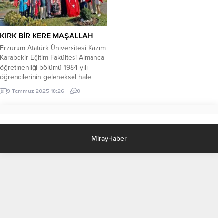
KIRK BİR KERE MAŞALLAH
Erzurum Atatürk Üniversitesi Kazım
Karabekir Eğitim Fakültesi Almanca
öğretmenliği bölümü 1984 yılı
öğrencilerinin geleneksel hale
gelen yedinci buluşması Yalova
9 Temmuz 2025 18:26
0
ilinde gerçekleşti.
MirayHaber