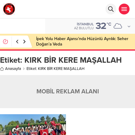
32
°C
İSTANBUL
AZ BULUTLU
İpek Yolu Haber Ajansı’nda Hüzünlü Ayrılık: Seher
Doğan’a Veda
Etiket:
KIRK BİR KERE MAŞALLAH
Anasayfa
Etiket: KIRK BİR KERE MAŞALLAH
MOBİL REKLAM ALANI