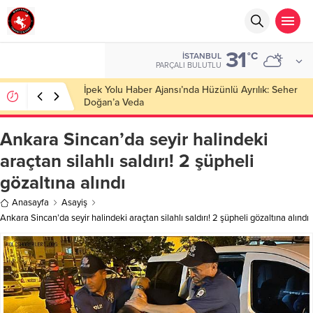
31
°C
İSTANBUL
PARÇALI BULUTLU
Başkan Nihat Öztürk, Şanahan’da Hacı Eryaman’a
Misafir Oldu
Ankara Sincan’da seyir halindeki
araçtan silahlı saldırı! 2 şüpheli
gözaltına alındı
Anasayfa
Asayiş
Ankara Sincan’da seyir halindeki araçtan silahlı saldırı! 2 şüpheli gözaltına alındı