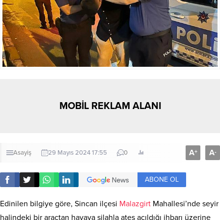
MOBİL REKLAM ALANI
A
A
+
-
Asayiş
29 Mayıs 2024 17:55
0
ABONE OL
Edinilen bilgiye göre, Sincan ilçesi
Malazgirt
Mahallesi’nde seyir
halindeki bir araçtan havaya silahla ateş açıldığı ihbarı üzerine