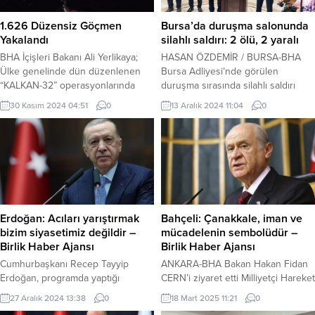
1.626 Düzensiz Göçmen
Bursa’da duruşma salonunda
Yakalandı
silahlı saldırı: 2 ölü, 2 yaralı
BHA İçişleri Bakanı Ali Yerlikaya;
HASAN ÖZDEMİR / BURSA-BHA
Ülke genelinde dün düzenlenen
Bursa Adliyesi’nde görülen
“KALKAN-32” operasyonlarında
duruşma sırasında silahlı saldırı
13’ü yabancı uyruklu olmak üzere
sonucu 2 kişi hayatını kaybetti, 2
30 Kasım 2024 04:51
0
13 Aralık 2024 11:04
0
toplam: 55 göçmen kaçakçılığı
jandarma yaralandı. Sağlık Bakanı,
organizatörü ve 1.626 düzensiz
olayın ardından basın açıklaması
göçmen yakalandığını açıkladı.
yaptı. Olay, saat 11.00 sularında
2024 yılının ilk 10 ayında göçmen
Bursa Adalet Sarayı’nda bulunan 6.
kaçakçılığı organizatörlerine
Ağır Ceza Mahkemesi’nde görülen
yönelik; 6 bin 339 operasyon
bir duruşma sırasında meydana
yaptık ve bu operasyonlar sonucu
geldi. İddiaya göre, müştekinin
3 bin 924 göçmen kaçakçılığı...
babası, salondaki iki...
Erdoğan: Acıları yarıştırmak
Bahçeli: Çanakkale, iman ve
bizim siyasetimiz değildir –
mücadelenin sembolüdür –
Birlik Haber Ajansı
Birlik Haber Ajansı
Cumhurbaşkanı Recep Tayyip
ANKARA-BHA Bakan Hakan Fidan
Erdoğan, programda yaptığı
CERN’i ziyaret etti Milliyetçi Hareket
konuşmasına, salı günü Karesi
Partisi (MHP) Genel Başkanı Devlet
27 Aralık 2024 13:38
0
18 Mart 2025 11:21
0
ilçesindeki mühimmat üretim
Bahçeli, 18 Mart Şehitleri Anma