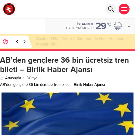
29
°C
İSTANBUL
HAFIF YAĞMURLU
Başkan Nihat Öztürk, Şanahan’da Hacı Eryaman’a
Misafir Oldu
AB’den gençlere 36 bin ücretsiz tren
bileti – Birlik Haber Ajansı
Anasayfa
Dünya
AB’den gençlere 36 bin ücretsiz tren bileti – Birlik Haber Ajansı