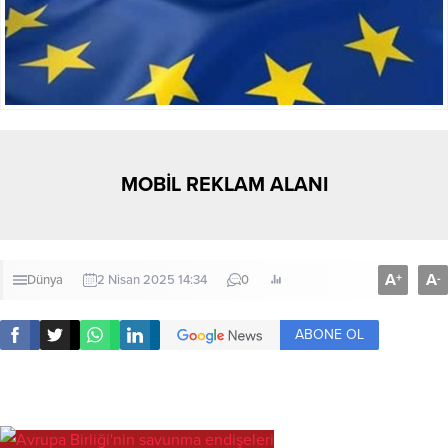
MOBİL REKLAM ALANI
A
A
+
-
Dünya
2 Nisan 2025 14:34
0
ABONE OL