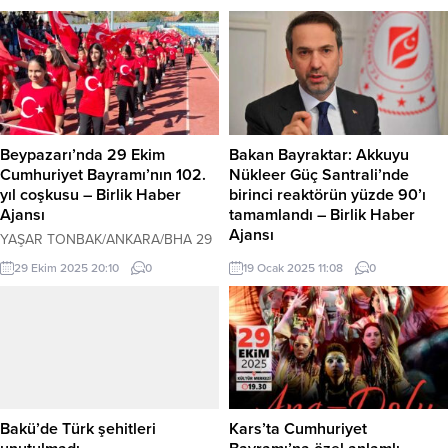
Beypazarı’nda 29 Ekim
Bakan Bayraktar: Akkuyu
Cumhuriyet Bayramı’nın 102.
Nükleer Güç Santrali’nde
yıl coşkusu – Birlik Haber
birinci reaktörün yüzde 90’ı
Ajansı
tamamlandı – Birlik Haber
Ajansı
YAŞAR TONBAK/ANKARA/BHA 29
Ekim Cumhuriyet Bayramı’nın ve
ANKARA-BHA Enerji ve Tabii
29 Ekim 2025 20:10
0
19 Ocak 2025 11:08
0
Cumhuriyetin ilanının 102. Yılı
Kaynaklar Bakanı Alparslan
Ankara’nın Beypazarı ilçesinde
Bayraktar, Akkuyu Nükleer Güç
düzenlenen törenle kutlandı.
Santrali’ndeki birinci reaktörün
Kaymakam Ünal Coşkun, Belediye
tamamlanma oranının yüzde 90’ın
başkanı Dr. Özer Kasap, Garnizon
üzerinde olduğunu açıkladı.
komutanı, Cumhuriyet Bayramının
Bayraktar, Sinop’ta nükleer enerji
102. Kuruluş yıl dönümü nedeniyle
mühendisliği öğrencileriyle bir
Kaymakamlık makamında tebrikleri
araya geldiği etkinlikte, Türkiye’nin
Bakü’de Türk şehitleri
Kars’ta Cumhuriyet
kabul etti. Akabinde, Şehir stadında
nükleer santral projeleri ve insan