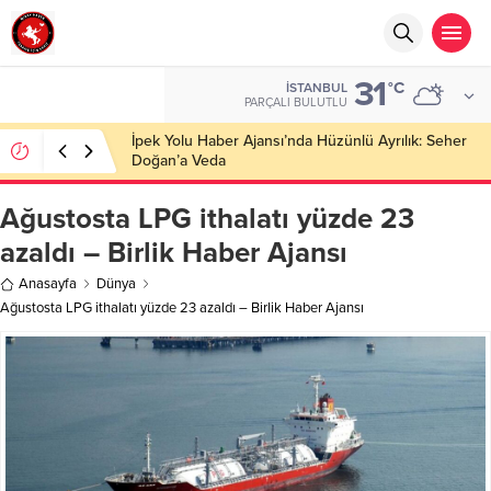
31
°C
İSTANBUL
PARÇALI BULUTLU
Başkan Nihat Öztürk, Şanahan’da Hacı Eryaman’a
Misafir Oldu
Ağustosta LPG ithalatı yüzde 23
azaldı – Birlik Haber Ajansı
Anasayfa
Dünya
Ağustosta LPG ithalatı yüzde 23 azaldı – Birlik Haber Ajansı