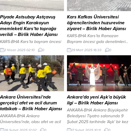
Piyade Astsubay Astçavuş
Kars Kafkas Üniversitesi
Adayı Engin Karakoyun
öğrencilerinden huzurevine
memleketi Kars’ta toprağa
ziyaret – Birlik Haber Ajansı
verildi – Birlik Haber Ajansı
KARS-BHA Kars’ta Ramazan
KARS-BHA Kars’ta bayram öncesi
Bayramı öncesi gıda denetimleri…
iki otomobil çarpıştı: 7 yaralı
18-24 Mart Yaşlılar Haftası
2 Nisan 2025 02:10
0
29 Mart 2025 16:33
0
İstanbul Tuzla Piyade Okulu
münasebetiyle ve Ramazan
Komutanlığında geçirdiği
Bayramı arifesi nedeniyle Kafkas
rahatsızlık sonucu hayatını
Üniversitesi Atatürk Sağlık
kaybeden kursiyer olarak eğitim
Hizmetleri Meslek Yüksekokulu
gören P.Asb.Açvş. Ady. Engin
Yaşlı Bakım ve Evde Hasta Bakım
Karakoyun(29) memleketi Kars’ta
Programı öğrencileri Kars
toprağa verildi. Kars’ın Digor
Huzurevi’ni ziyaret ettiler. Yaşlı ve
Şirince köyünde ikamet eden
engellilerle sohbet eden
Ankara Üniversitesi’nde
Ankara’da yeni Aşk’a büyük
Engin Karakoyun, vatani görevini
öğrenciler, onlarla çeşitli etkinlikler
gerçekçi afet ve acil durum
ilgi – Birlik Haber Ajansı
tamamladıktan sonra askerde
düzenleyerek hoş vakit geçirdiler.
tatbikatı – Birlik Haber Ajansı
ANKARA-BHA Ankara Büyükşehir
kalmak için müracaat etti. Sınavı
ANKARA-BHA Ankara
Belediyesi Tiyatro salonunda 9
başarıyla...
Üniversitesi’nde, olası afet ve acil
Şubat 2025 tarihinde ‘Aşk’ bir kez
durumlara hazırlık kapsamında
daha sahne aldı. Burak
26 Şubat 2025 12:02
0
17 Şubat 2025 10:11
0