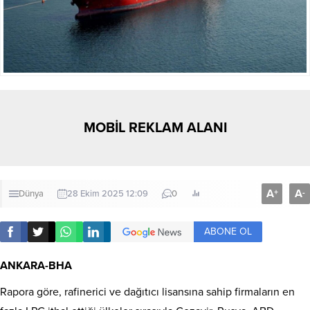
MOBİL REKLAM ALANI
A
A
+
-
Dünya
28 Ekim 2025 12:09
0
ABONE OL
ANKARA-BHA
Rapora göre, rafinerici ve dağıtıcı lisansına sahip firmaların en