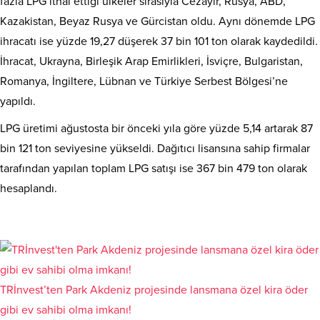
fazla LPG ithal ettiği ülkeler sırasıyla Cezayir, Rusya, ABD,
Kazakistan, Beyaz Rusya ve Gürcistan oldu. Aynı dönemde LPG
ihracatı ise yüzde 19,27 düşerek 37 bin 101 ton olarak kaydedildi.
İhracat, Ukrayna, Birleşik Arap Emirlikleri, İsviçre, Bulgaristan,
Romanya, İngiltere, Lübnan ve Türkiye Serbest Bölgesi’ne
yapıldı.
LPG üretimi ağustosta bir önceki yıla göre yüzde 5,14 artarak 87
bin 121 ton seviyesine yükseldi. Dağıtıcı lisansına sahip firmalar
tarafından yapılan toplam LPG satışı ise 367 bin 479 ton olarak
hesaplandı.
TRİnvest’ten Park Akdeniz projesinde lansmana özel kira öder
gibi ev sahibi olma imkanı!