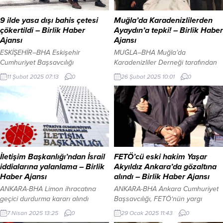
9 ilde yasa dışı bahis çetesi
Muğla’da Karadenizlilerden
çökertildi – Birlik Haber
Ayaydın’a tepki! – Birlik Haber
Ajansı
Ajansı
ESKİŞEHİR–BHA Eskişehir
MUĞLA–BHA Muğla’da
Cumhuriyet Başsavcılığı
Karadenizliler Derneği tarafından
koordinesinde, İl Emniyet
gerçekleştirilen 7. Hamsi
11 Şubat 2025 07:13
0
26 Şubat 2025 10:01
0
Müdürlüğü Siber Suçlarla
Festivali’ne protokol krizi damga
Mücadele Şube Müdürlüğü ekipleri
vurdu. Festivalde AK Parti’yi Muğla
tarafından yürütülen yasa dışı
İl Başkanı Haluk Laçin adına siyasi
bahis operasyonunda, 9 ilde eş
ve hukuk işleri başkanı Ayşegül
zamanlı olarak 24 şüpheli
Mungan temsil etti. MHP’yi ise
gözaltına alındı. Operasyon
Muğla İl Başkanı Burak Demirel
kapsamında, internet üzerinden
temsil etti. 31 Mart Mahalli İdareler
bahis oynatarak örgütlü
Genel Seçimleri’nde AK Parti’den
İletişim Başkanlığı’ndan İsrail
FETÖ’cü eski hakim Yaşar
dolandırıcılık yapan kişilere yönelik
Muğla Büyükşehir...
iddialarına yalanlama – Birlik
Akyıldız Ankara’da gözaltına
olarak belirlenen adreslere baskın
Haber Ajansı
alındı – Birlik Haber Ajansı
düzenlendi. Aramalarda, çok
ANKARA-BHA Limon ihracatına
ANKARA-BHA Ankara Cumhuriyet
sayıda dijital materyal,...
geçici durdurma kararı alındı
Başsavcılığı, FETÖ‘nün yargı
İletişim Başkanlığı
yapılanmasına dair yürütülen
7 Nisan 2025 13:25
0
29 Ocak 2025 11:43
0
Dezenformasyonla Mücadele
soruşturma çerçevesinde, “silahlı