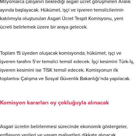
Milyonlarca çalışanın beklediği asgari ücret görüşmeleri Aralık
ayında başlayacak. Hükümet, işçi ve işveren temsilcilerinin
katılımıyla oluşturulan Asgari Ücret Tespit Komisyonu, yeni
ücreti belirlemek üzere bir araya gelecek.
Toplam 15 üyeden oluşacak komisyonda; hükümet, işçi ve
işveren tarafını 5’er temsilci temsil edecek. İşçi kesimini Türk-İş,
işveren kesimini ise TİSK temsil edecek. Komisyonun ilk
toplantısı Çalışma ve Sosyal Güvenlik Bakanlığı’nda yapılacak.
Komisyon kararları oy çokluğuyla alınacak
Asgari ücretin belirlenmesi sürecinde ekonomik göstergeler,
enflasyon verileri ve yaşam maliyetleri dikkate alınacak.