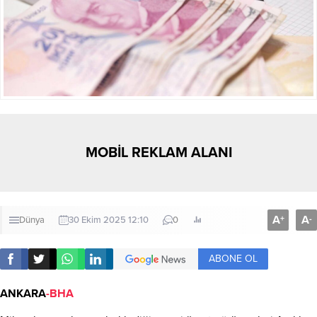
MOBİL REKLAM ALANI
A
A
+
-
Dünya
30 Ekim 2025 12:10
0
ABONE OL
ANKARA
-BHA