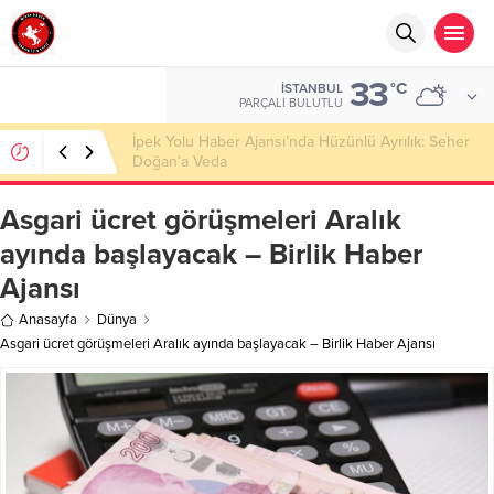
33
°C
İSTANBUL
PARÇALI BULUTLU
Başkan Nihat Öztürk, Şanahan’da Hacı Eryaman’a
Misafir Oldu
Asgari ücret görüşmeleri Aralık
ayında başlayacak – Birlik Haber
Ajansı
Anasayfa
Dünya
Asgari ücret görüşmeleri Aralık ayında başlayacak – Birlik Haber Ajansı