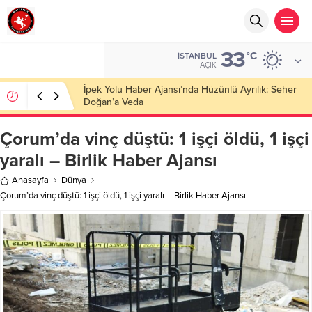
33
°C
İSTANBUL
AÇIK
Başkan Nihat Öztürk, Şanahan’da Hacı Eryaman’a
Misafir Oldu
Çorum’da vinç düştü: 1 işçi öldü, 1 işçi
yaralı – Birlik Haber Ajansı
Anasayfa
Dünya
Çorum’da vinç düştü: 1 işçi öldü, 1 işçi yaralı – Birlik Haber Ajansı