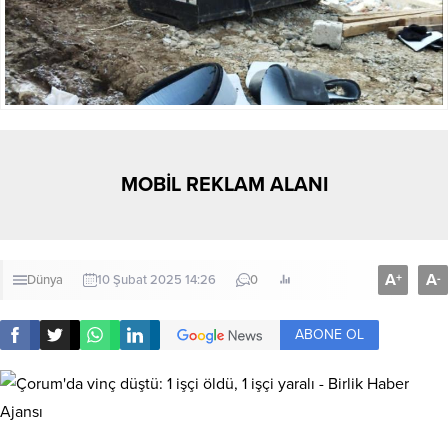
MOBİL REKLAM ALANI
A
A
+
-
Dünya
10 Şubat 2025 14:26
0
ABONE OL