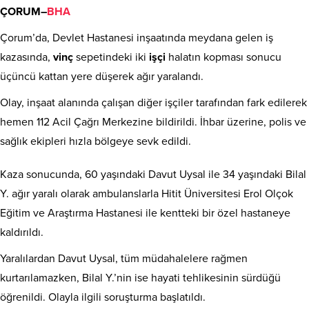
ÇORUM
–
BHA
Çorum’da, Devlet Hastanesi inşaatında meydana gelen iş
kazasında,
vinç
sepetindeki iki
işçi
halatın kopması sonucu
üçüncü kattan yere düşerek ağır yaralandı.
Olay, inşaat alanında çalışan diğer işçiler tarafından fark edilerek
hemen 112 Acil Çağrı Merkezine bildirildi. İhbar üzerine, polis ve
sağlık ekipleri hızla bölgeye sevk edildi.
Kaza sonucunda, 60 yaşındaki Davut Uysal ile 34 yaşındaki Bilal
Y. ağır yaralı olarak ambulanslarla Hitit Üniversitesi Erol Olçok
Eğitim ve Araştırma Hastanesi ile kentteki bir özel hastaneye
kaldırıldı.
Yaralılardan Davut Uysal, tüm müdahalelere rağmen
kurtarılamazken, Bilal Y.’nin ise hayati tehlikesinin sürdüğü
öğrenildi. Olayla ilgili soruşturma başlatıldı.