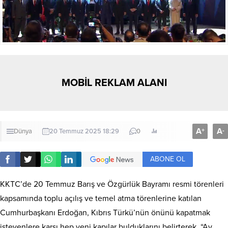
MOBİL REKLAM ALANI
A
A
+
-
Dünya
20 Temmuz 2025 18:29
0
ABONE OL
KKTC’de 20 Temmuz Barış ve Özgürlük Bayramı resmi törenleri
kapsamında toplu açılış ve temel atma törenlerine katılan
Cumhurbaşkanı Erdoğan, Kıbrıs Türkü’nün önünü kapatmak
isteyenlere karşı hep yeni kapılar bulduklarını belirterek, “Ay