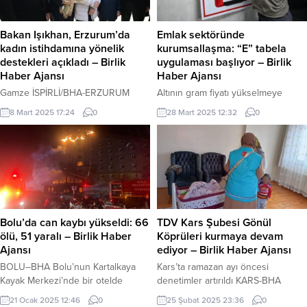
Bakan Işıkhan, Erzurum’da
Emlak sektöründe
kadın istihdamına yönelik
kurumsallaşma: “E” tabela
destekleri açıkladı – Birlik
uygulaması başlıyor – Birlik
Haber Ajansı
Haber Ajansı
Gamze İSPİRLİ/BHA-ERZURUM
Altının gram fiyatı yükselmeye
Çalışma ve Sosyal Güvenlik Bakanı
devam ediyor: 3 bin 769 lira
8 Mart 2025 17:24
0
28 Mart 2025 12:32
0
Vedat Işıkhan’ bir dizi temas ve
ANKARA-BHA Emlak sektöründe
incelemelerde bulunmak için
kurumsallaşmayı hedefleyen yeni
Erzurum’a geldi. Erzurum Valisi
bir uygulama, Ramazan
Mustafa Çiftçi, “Milli Müdafaadan
Bayramı’ndan sonra devreye
Milli Kalkınmaya Türkiye Yüzyılı’nın
girecek. Emlak ofislerinin
Kadınları Yüzyılın Kadın İstihdamı: İş
girişlerinde “E” tabelası
Pozitif” Tanıtım Programı ve Fuar
bulundurulması zorunlu hale
Açılışı vesilesiyle Erzurum’a gelen
gelecek. Tabelanın alt köşesinde,
Bolu’da can kaybı yükseldi: 66
TDV Kars Şubesi Gönül
Çalışma ve Sosyal Güvenlik Bakanı
taşınmaz ticaret yetki numarasının
ölü, 51 yaralı – Birlik Haber
Köprüleri kurmaya devam
Vedat Işıkhan’ı havalimanında...
yer alacağı, ayrıca emlak
Ajansı
ediyor – Birlik Haber Ajansı
danışmanlarının bilgilerine
BOLU–BHA Bolu’nun Kartalkaya
Kars’ta ramazan ayı öncesi
ulaşılmasını sağlayacak QR kodu
Kayak Merkezi’nde bir otelde
denetimler artırıldı KARS-BHA
bulunacak....
meydana gelen yangında can kaybı
Türkiye Diyanet Vakfı Kars Şubesi
21 Ocak 2025 12:46
0
25 Şubat 2025 23:36
0