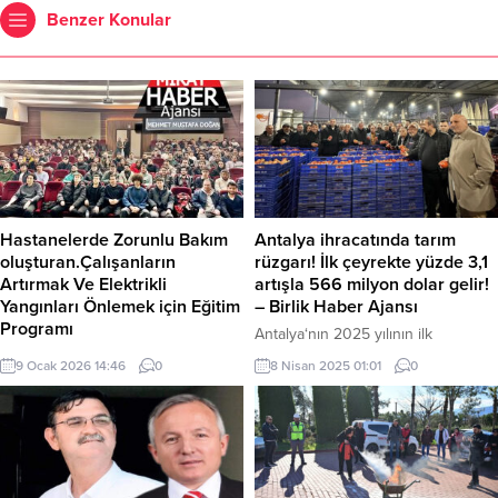
Benzer Konular
Hastanelerde Zorunlu Bakım
Antalya ihracatında tarım
oluşturan.Çalışanların
rüzgarı! İlk çeyrekte yüzde 3,1
Artırmak Ve Elektrikli
artışla 566 milyon dolar gelir!
Yangınları Önlemek için Eğitim
– Birlik Haber Ajansı
Programı
Antalya‘nın 2025 yılının ilk
Bursa’da yangın güvenliği
çeyreğindeki ihracat performansı
9 Ocak 2026 14:46
0
8 Nisan 2025 01:01
0
konusunda önemli çalışmalar
göz doldurdu. Kent, Ocak-Mart
yürüten Bursa Büyükşehir
döneminde toplam ihracatını yüzde
Belediyesi, Bursa Uludağ
3,1 oranında artırarak 566,1 milyon
Üniversitesi öğrencilerini elektrik
dolara yükseltti. Bu başarıda
kaynaklı yangınlar hakkında
başrolü tarım sektörü üstlenirken,
bilgilendirdi. BUÜ Elektrik ve
özellikle yaş meyve sebze ve süs