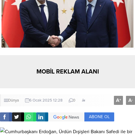
MOBİL REKLAM ALANI
A
A
+
-
Dünya
6 Ocak 2025 12:28
0
ABONE OL