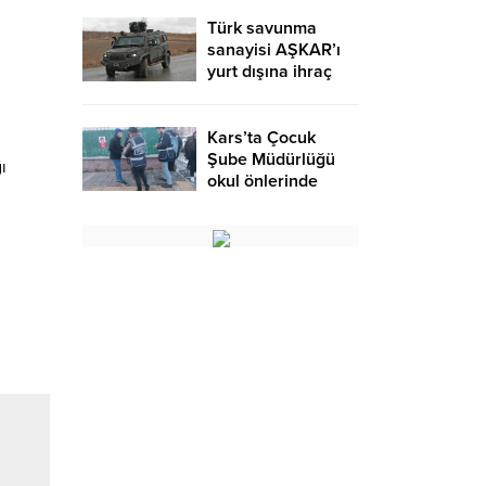
Türk savunma
sanayisi AŞKAR’ı
yurt dışına ihraç
ediyor – Birlik
Haber Ajansı
Kars’ta Çocuk
Şube Müdürlüğü
ı
okul önlerinde
denetimlerini
artırdı – Birlik
Haber Ajansı