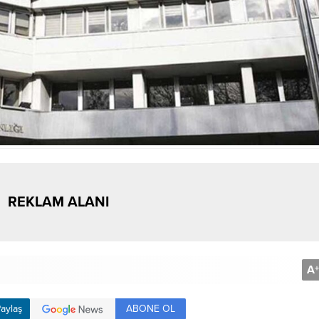
REKLAM ALANI
A
+
ABONE OL
aylaş