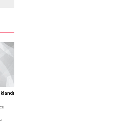
ıklandı
ncu
me
R
de;