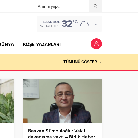
32
°C
İSTANBUL
AZ BULUTLU
DÜNYA
KÖŞE YAZARLARI
TÜMÜNÜ GÖSTER →
Başkan Sümbüloğlu: Vakit
dayanışma vakti – Birlik Haber