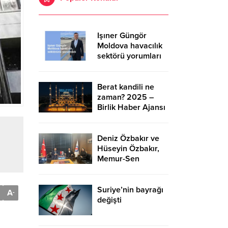
Işıner Güngör
Moldova havacılık
sektörü yorumları
Berat kandili ne
zaman? 2025 –
Birlik Haber Ajansı
Deniz Özbakır ve
Hüseyin Özbakır,
Memur-Sen
Başkanı Ali Yalçın’ı
ziyaret etti – Birlik
Haber Ajansı
Suriye’nin bayrağı
A
-
değişti