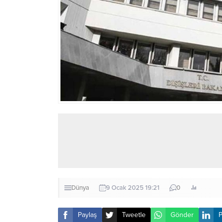
Dünya
9 Ocak 2025 19:21
0
Paylaş
Tweetle
Gönder
P