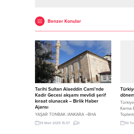
Benzer Konular
Tarihi Sultan Alaeddin Cami’nde
Türkiy
Kadir Gecesi akşamı mevlidi şerif
döne
kıraat olunacak – Birlik Haber
Türkiye
Ajansı
Karma 
YAŞAR TONBAK /ANKARA –BHA
Toplan
Beypazarı İlçesinin tarihi camilerinden
Tiflis’
25 Mart 2025 15:37
0
30 Te
olan Sultan Alaeddin(Paşa) Cami (1221-
Ulaştır
1225) yılları arasında yapılarak ibadete
Uraloğl