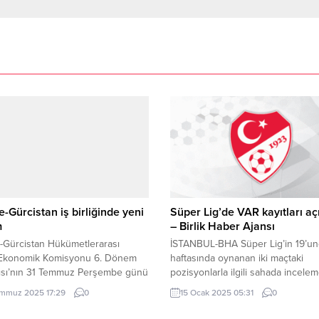
e-Gürcistan iş birliğinde yeni
Süper Lig’de VAR kayıtları aç
m
– Birlik Haber Ajansı
-Gürcistan Hükümetlerarası
İSTANBUL-BHA Süper Lig’in 19’u
Ekonomik Komisyonu 6. Dönem
haftasında oynanan iki maçtaki
tısı’nın 31 Temmuz Perşembe günü
pozisyonlarla ilgili sahada incele
te düzenlenecek. Toplantıya
yapılan VAR kayıtları açıklandı. VA
mmuz 2025 17:29
0
15 Ocak 2025 05:31
0
ma ve Altyapı Bakanı Abdulkadir
kayıtları açıklanan iki maç şu şekil
u ile Gürcistan Ekonomi ve
Beşiktaş – Bodrum FK Göztepe –