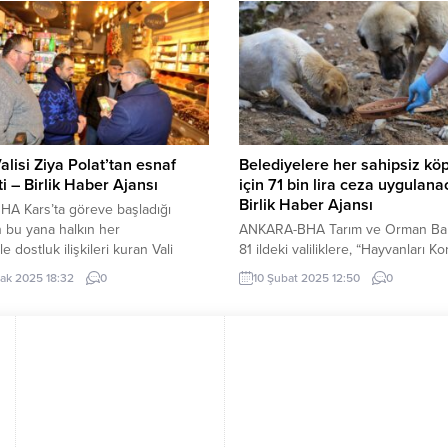
lebilir Kalkınma Bakanı Mariam
Kasımpaşa BEŞİKTAŞ – BODRUM
vili birlikte eş başkanlık edecek.
MAÇI: Beşiktaş’ın sahasında Bod
(İGFA) – Ulaştırma ve Altyapı
FK’yı konuk ettiği mücadelenin 62
Abdulkadir Uraloğlu, Türkiye-
dakikasında konuk ekibin atağınd
tan Hükümetlerarası Karma
sahası içi sol çaprazından Seferi’ni
k Komisyonu (KEK) 6....
alisi Ziya Polat’tan esnaf
Belediyelere her sahipsiz kö
ti – Birlik Haber Ajansı
için 71 bin lira ceza uygulana
Birlik Haber Ajansı
HA Kars’ta göreve başladığı
 bu yana halkın her
ANKARA-BHA Tarım ve Orman Baka
e dostluk ilişkileri kuran Vali
81 ildeki valiliklere, “Hayvanları K
iyaret ettiği esnaf ile hasbihal
Kurulu Çalışmaları” konulu yazı
ak 2025 18:32
0
10 Şubat 2025 12:50
0
şlerinin durumları hakkında
göndererek, hayvanların korunma
ndirmelerde bulunuyor. Esnafın
yönelik önemli düzenlemeleri duy
rinde oturup, çaylarını içerek
Bakan İbrahim Yumaklı’nın imzasıy
rını dinleyen ve istişarelerde
gönderilen yazıda, 2 Ağustos 202
 Vali Polat’ın ziyaretinden
yürürlüğe giren 7527 sayılı Hayvan
iyet duyan vatandaşlar ve
Koruma Kanunu’nda yapılan
r, “Sağolsun Sayın Valimiz bizleri
değişikliklere dikkat çekildi. İl Hay
iyaret...
Koruma Kurulu’nun her üç ayda bi