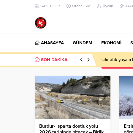
GAZETELER
Sitene Ekle
Üyelik
YAZ
ANASAYFA
GÜNDEM
EKONOMİ
S
SON DAKİKA
Çiftlikköy’de Çe
Burdur- Isparta dostluk yolu
Erzi
2026 tarihinde bitecek – Birlik
görd