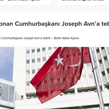
topraksız tarımla yetişti – B
Haber Ajansı
übnan Cumhurbaşkanı Joseph Avn’a teb
n Cumhurbaşkanı Joseph Avn’a tebrik – Birlik Haber Ajansı