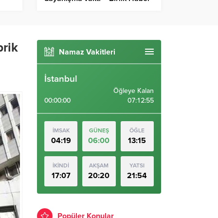
irlik
Ajansı
rik
Namaz Vakitleri
İstanbul
Öğleye Kalan
00:00:00
07:12:54
İMSAK
GÜNEŞ
ÖĞLE
04:19
06:00
13:15
İKİNDİ
AKŞAM
YATSI
17:07
20:20
21:54
Popüler Konular