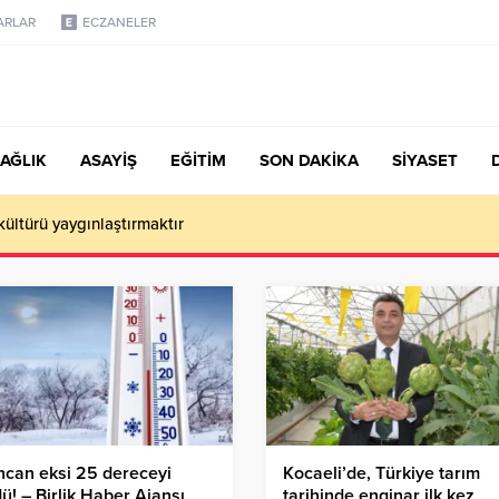
ARLAR
ECZANELER
AĞLIK
ASAYİŞ
EĞİTİM
SON DAKİKA
SİYASET
vre Haftası Sıfır Atık Çalışmaları
ncan eksi 25 dereceyi
Kocaeli’de, Türkiye tarım
ü! – Birlik Haber Ajansı
tarihinde enginar ilk kez