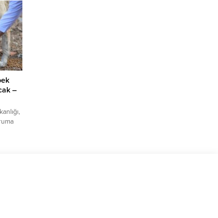
 FK
rum
’nci
a ceza
n...
pek
cak –
nlığı,
oruma
sına
urdu.
la
4’te
ları
vanları
r