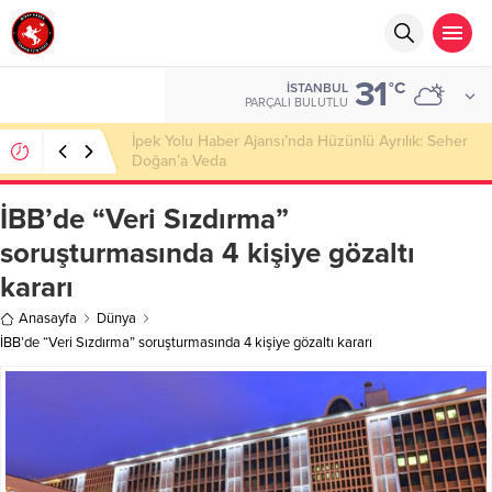
31
°C
İSTANBUL
PARÇALI BULUTLU
Başkan Nihat Öztürk, Şanahan’da Hacı Eryaman’a
Misafir Oldu
İBB’de “Veri Sızdırma”
soruşturmasında 4 kişiye gözaltı
kararı
Anasayfa
Dünya
İBB’de “Veri Sızdırma” soruşturmasında 4 kişiye gözaltı kararı