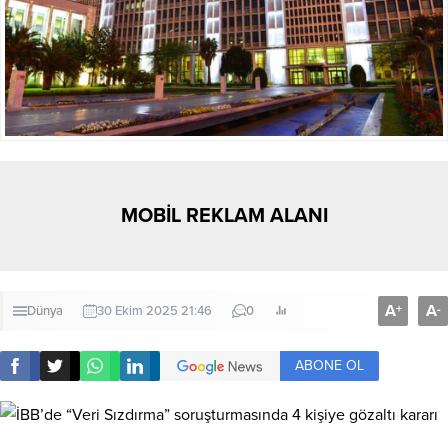
MOBİL REKLAM ALANI
A
A
+
-
Dünya
30 Ekim 2025 21:46
0
ABONE OL