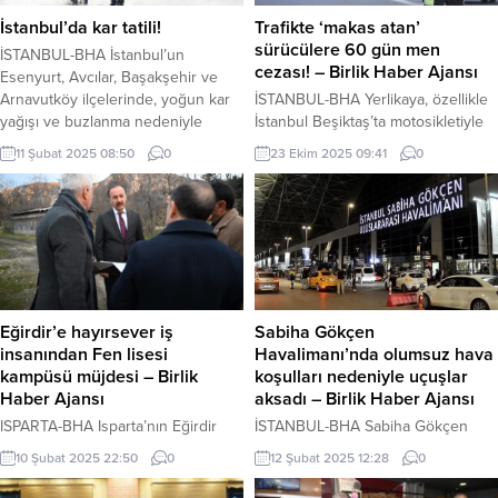
İstanbul’da kar tatili!
Trafikte ‘makas atan’
sürücülere 60 gün men
İSTANBUL-BHA İstanbul’un
cezası! – Birlik Haber Ajansı
Esenyurt, Avcılar, Başakşehir ve
Arnavutköy ilçelerinde, yoğun kar
İSTANBUL-BHA Yerlikaya, özellikle
yağışı ve buzlanma nedeniyle
İstanbul Beşiktaş’ta motosikletiyle
okulların tatil edildiği duyuruldu.
makas atarak trafik güvenliğini hiçe
11 Şubat 2025 08:50
0
23 Ekim 2025 09:41
0
Arnavutköy Kaymakamı Mahmut
sayan Y.C.K. adlı sürücünün
Hersanlıoğlu, ilçede kar yağışının
yakalandığını belirterek, yeni yasa
ve buzlanmanın devam edeceğini
teklifinde bu tür ihlallere karşı ağır
belirterek, videolu bir mesaj
cezalar öngörüldüğünü vurguladı.
yayımladı. Hersanlıoğlu, “Sevgili
İstanbul Beşiktaş’ta trafiği tehlikeye
öğrenciler, ilçemizdeki kar yağışı ve
sokacak şekilde “makas atan”
buzlanma göz önüne alındığında,
motosiklet sürücüsü Y.C.K., Trafik
okullarımız bugün tatil edilmiştir.
Denetleme Şube Müdürlüğü
Eğirdir’e hayırsever iş
Sabiha Gökçen
Hepinize...
ekiplerince kısa sürede yakalandı.
insanından Fen lisesi
Havalimanı’nda olumsuz hava
Sürücüye 2918 sayılı...
kampüsü müjdesi – Birlik
koşulları nedeniyle uçuşlar
Haber Ajansı
aksadı – Birlik Haber Ajansı
ISPARTA-BHA Isparta’nın Eğirdir
İSTANBUL-BHA Sabiha Gökçen
ilçesi, modern bir fen lisesi
Havalimanı’nda uçuş trafiği,
10 Şubat 2025 22:50
0
12 Şubat 2025 12:28
0
kampüsüne kavuşuyor. Hayırsever
Meteoroloji’nin uyarılarının
iş insanı Hüseyin Erdoğmuş’un
ardından bugün olumsuz hava