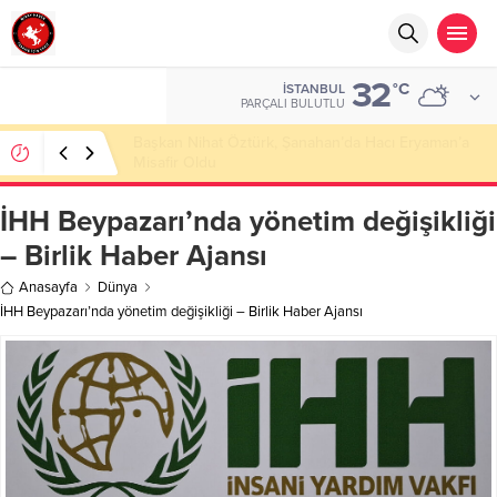
32
°C
İSTANBUL
PARÇALI BULUTLU
Başkan Nihat Öztürk, Şanahan’da Hacı Eryaman’a
Misafir Oldu
İHH Beypazarı’nda yönetim değişikliği
– Birlik Haber Ajansı
Anasayfa
Dünya
İHH Beypazarı’nda yönetim değişikliği – Birlik Haber Ajansı