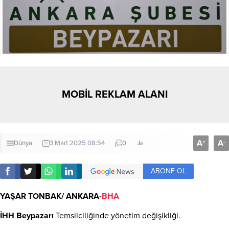
MOBİL REKLAM ALANI
A
A
+
-
Dünya
3 Mart 2025 08:54
0
ABONE OL
YAŞAR TONBAK/ ANKARA-
BHA
İHH
Beypazarı
Temsilciliğinde yönetim değişikliği.