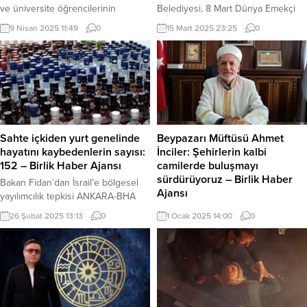
ve üniversite öğrencilerinin
Belediyesi, 8 Mart Dünya Emekçi
oluşturduğu, Havacılık, Uzay ve
Kadınlar Günü kapsamında anlamlı
9 Nisan 2025 11:49
0
15 Mart 2025 23:25
0
Teknoloji Festivali TEKNOFEST’te
bir etkinliğe imza attı.Aktepe
çeşitli dereceler elde eden Astra
Mahallesinde düzenlenen fidan
Roket Takımı ile Çağdaş Roket
dikim töreninde, 2024 yılında
Takımı, 2025 yılı organizasyonunda
katledilen 445 kadının anısına
birincilik için güçlerini birleştirdi.
fidanlar toprakla buluştu. Denizli’de
Türkiye, yerli GPS ve bölgesel
eğitim uçağı kazası! Denizli
konumlama sistemi kuruyor
Büyükşehir Belediyesi, 8 Mart
Gaziantep Büyükşehir Belediyesi
Dünya Emekçi Kadınlar Günü
Sahte içkiden yurt genelinde
Beypazarı Müftüsü Ahmet
tarafından kurulan Teknogaraj
kapsamında düzenlediği
hayatını kaybedenlerin sayısı:
İnciler: Şehirlerin kalbi
bünyesinde 2021 yılında
etkinliklere bir yenisini ekledi.
152 – Birlik Haber Ajansı
camilerde buluşmayı
çalışmalarına başlayan...
Aktepe...
sürdürüyoruz – Birlik Haber
Bakan Fidan’dan İsrail’e bölgesel
Ajansı
yayılımcılık tepkisi ANKARA-BHA
İçişleri Bakanlığı, sahte içki üretimi
Yaşar TONBAK/ANKARA-BHA
26 Şubat 2025 13:13
0
1 Ocak 2025 14:00
0
ve ticaretine karşı yürütülen
Beypazarı Müftüsü, “Yeni yılla
mücadelede bu yıl içinde 780
birlikte bu sabah, şehirlerin kalbi
operasyon gerçekleştirdi. Bu
camilerimizde buluşuyoruz.” dedi.
operasyonlar kapsamında 983 kişi
Program çerçevesinde Fatih
gözaltına alınırken, 50 kişi
caminde sabah namazı buluşması
tutuklandı ve 75 kişi hakkında adli
gerçekleştirildi. İlçe Müftüsü Ahmet
kontrol kararı verildi. Yapılan
İnciler’in de bizzat katılım sağladığı,