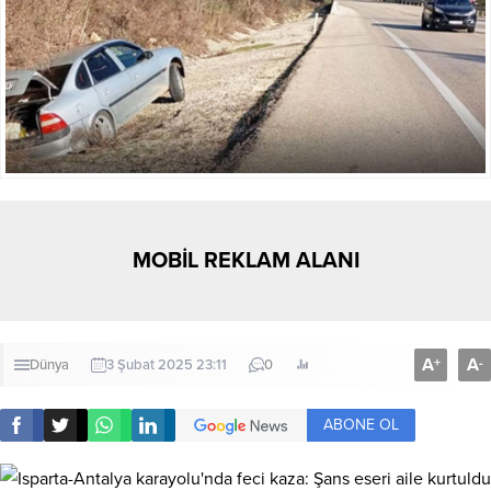
MOBİL REKLAM ALANI
A
A
+
-
Dünya
3 Şubat 2025 23:11
0
ABONE OL