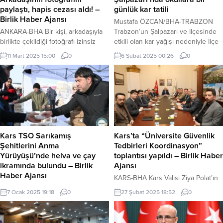
paylaştı, hapis cezası aldı! –
günlük kar tatili
Birlik Haber Ajansı
Mustafa ÖZCAN/BHA-TRABZON
ANKARA-BHA Bir kişi, arkadaşıyla
Trabzon’un Şalpazarı ve İlçesinde
birlikte çekildiği fotoğrafı izinsiz
etkili olan kar yağışı nedeniyle İlçe
olarak sosyal medyada paylaşması
merkezi ve taşrada 2024-2025
11 Mart 2025 15:00
0
6 Şubat 2025 00:26
0
ve fotoğrafın üzerine küfürlü
öğretim dönemi ikinci dönem
ifadeler eklemesi nedeniyle
eğitim yılında ilçeye bağlı 30
yargılandı. İlk derece mahkemesi
mahallede okulların bulunduğu
sanık hakkında beraat kararı verse
yere öğrenci taşıması yapıldığından
de, Bölge Adliye Mahkemesi kararı
olumsuzluklara karşın okullar tatil
bozarak sanığa 1 yıl 8 ay hapis
edildi. Trabzon Şalpazarı İlçemizde
cezası verdi. Mahkeme, sanığın
yoğun kar yağışı ve olumsuz hava
eylemini “kişisel verilerin hukuka
şartları nedeniyle 06.02.2025
Kars TSO Sarıkamış
Kars’ta “Üniversite Güvenlik
aykırı yayılması...
tarihinde...
Şehitlerini Anma
Tedbirleri Koordinasyon”
Yürüyüşü’nde helva ve çay
toplantısı yapıldı – Birlik Haber
ikramında bulundu – Birlik
Ajansı
Haber Ajansı
KARS-BHA Kars Valisi Ziya Polat’ın
KARS-BHA Kars Ticaret ve Sanayi
başkanlığında “Üniversite Güvenlik
7 Ocak 2025 19:18
0
27 Şubat 2025 18:52
0
Odası Başkanı Kadir
Tedbirleri Koordinasyon” Toplantısı
Bozan, Sarıkamış Harekâtı’nın 110.
gerçekleştirildi. Toplantıda; Kafkas
yıldönümü vesilesiyle düzenlenen
Üniversitesinde öğrenim görecek