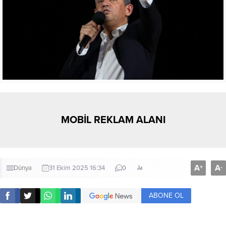
MOBİL REKLAM ALANI
A
A
+
-
Dünya
31 Ekim 2025 16:34
0
ABONE OL