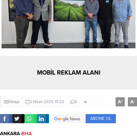
MOBİL REKLAM ALANI
A
A
+
-
Dünya
2 Nisan 2025 15:22
0
ABONE OL
ANKARA-
BHA