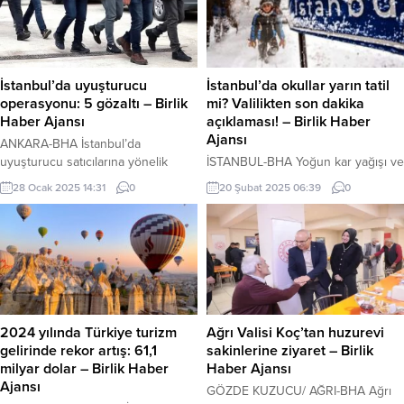
İstanbul’da uyuşturucu
İstanbul’da okullar yarın tatil
operasyonu: 5 gözaltı – Birlik
mi? Valilikten son dakika
Haber Ajansı
açıklaması! – Birlik Haber
Ajansı
ANKARA-BHA İstanbul’da
uyuşturucu satıcılarına yönelik
İSTANBUL-BHA Yoğun kar yağışı ve
düzenlenen operasyonlarda 5
buzlanma nedeniyle İstanbul’daki
28 Ocak 2025 14:31
0
20 Şubat 2025 06:39
0
şüpheli gözaltına alındı. Sarıyer
tüm eğitim kurumlarında bugün
ilçesinde İstanbul Cumhuriyet
eğitime ara verildi. Ayrıca, kamuda
Başsavcılığı’nın yürüttüğü
çalışan engelli, hamile ve 8 yaş altı
soruşturma kapsamında, “torbacı”
çocuğu bulunan kadın personel
olarak bilinen sokak satıcılarına
idari izinli sayıldı. Peki, kar tatili
yönelik geniş çaplı bir operasyon
uzayacak mı? Yarın (21 Şubat) kar
gerçekleştirildi. İlçe genelinde bir
tatili için İstanbul Valiliği ve
adrese yapılan baskında, 5 kişi
yetkililerden gelecek yeni
2024 yılında Türkiye turizm
Ağrı Valisi Koç’tan huzurevi
gözaltına alındı. Operasyonda,
açıklamalar merakla...
gelirinde rekor artış: 61,1
sakinlerine ziyaret – Birlik
evde yapılan aramalarda tabanca, 7
milyar dolar – Birlik Haber
Haber Ajansı
fişek, 2 hassas terazi...
Ajansı
GÖZDE KUZUCU/ AĞRI-BHA Ağrı