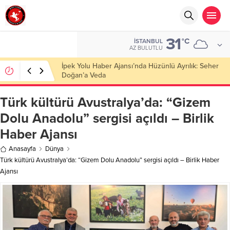
31
°C
İSTANBUL
AZ BULUTLU
Başkan Nihat Öztürk, Şanahan’da Hacı Eryaman’a
Misafir Oldu
Türk kültürü Avustralya’da: “Gizem
Dolu Anadolu” sergisi açıldı – Birlik
Haber Ajansı
Anasayfa
Dünya
Türk kültürü Avustralya’da: “Gizem Dolu Anadolu” sergisi açıldı – Birlik Haber
Ajansı