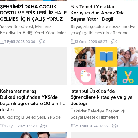
ŞEHRİMİZİ DAHA ÇOCUK
Yaş Temelli Yasaklar
DOSTU VE ERİŞİLEBİLİR HALE
Koruyucudur, Ancak Tek
GELMESİ İÇİN ÇALIŞIYORUZ
Başına Yeterli Değil!
Yalova Belediyesi, Marmara
15 yaş altı çocuklara sosyal medya
Belediyeler Birliği Yerel Yönetimler
yasağı getirilmesinin gündeme
Akademisi tarafından Superpool ve
gelmesinin ardından uzmanlar,
7 Eylül 2025 00:06
0
13 Ocak 2026 08:27
0
Global Designing Cities Initiative
yasağın yalnızca teknik bir
(GDCI) iş birliğiyle yürütülen
düzenleme değil; çocuk ve ergen
“Sokaklar Dönüşüyor” programı
ruh sağlığını doğrudan ilgilendiren
kapsamında sahadaki ilk
çok katmanlı bir müdahale alanı
uygulamasını başlattı. Bu kapsamda
olduğunu söylüyor. Çocuk ve
Dere Mahallesi Koyuncu Sokak’ta
ergenlerin beyin gelişimleri
saha çalışmaları hummalı bir şekilde
nedeniyle sosyal medyanın
sürdürülüyor. 2022 yılından bu
risklerini yetişkinler gibi
Kahramanmaraş
İstanbul Üsküdar’da
yana çocuklar ve yayalar için
değerlendirebilecek durumda
Dulkadiroğlu’ndan YKS’de
öğrencilere kırtasiye ve giysi
güvenli, sağlıklı ve...
olmadıklarını aktaran Klinik Psikolog
başarılı öğrencilere 20 bin TL
desteği
İnci...
destek
Üsküdar Belediye Başkanlığı
Dulkadiroğlu Belediyesi, YKS’de
Sosyal Destek Hizmetleri
Türkiye genelinde ilk 50 bin
Müdürlüğü’nce 2024 – 2025
15 Eylül 2025 09:29
0
29 Eylül 2024 07:35
0
içerisine giren öğrencilerini
Eğitim Öğretim döneminde
ödüllendirerek eğitim yolculuklarına
Üsküdar’da ikamet eden ve