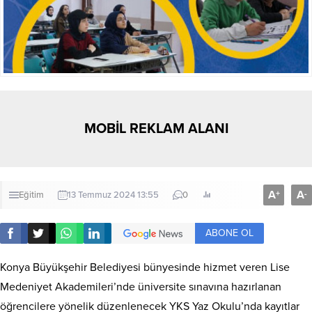
MOBİL REKLAM ALANI
A
A
+
-
Eğitim
13 Temmuz 2024 13:55
0
ABONE OL
Konya Büyükşehir Belediyesi bünyesinde hizmet veren Lise
Medeniyet Akademileri’nde üniversite sınavına hazırlanan
öğrencilere yönelik düzenlenecek YKS Yaz Okulu’nda kayıtlar