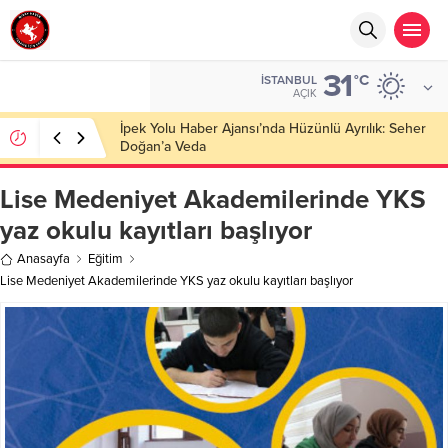
31
°C
İSTANBUL
AÇIK
Başkan Nihat Öztürk, Şanahan’da Hacı Eryaman’a
Misafir Oldu
Lise Medeniyet Akademilerinde YKS
yaz okulu kayıtları başlıyor
Anasayfa
Eğitim
Lise Medeniyet Akademilerinde YKS yaz okulu kayıtları başlıyor