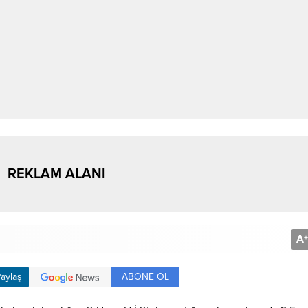
REKLAM ALANI
A
+
ABONE OL
aylaş