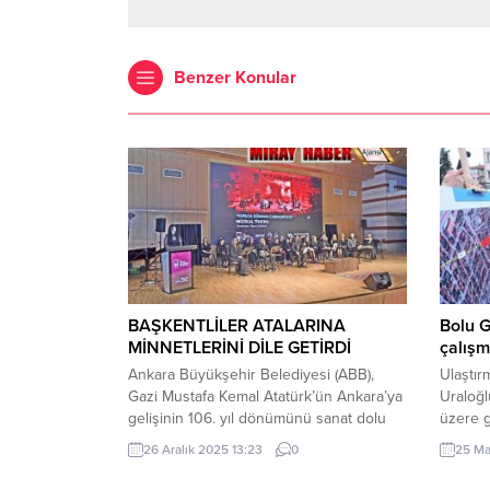
Benzer Konular
BAŞKENTLİLER ATALARINA
Bolu G
MİNNETLERİNİ DİLE GETİRDİ
çalışm
Ankara Büyükşehir Belediyesi (ABB),
Ulaştır
Gazi Mustafa Kemal Atatürk’ün Ankara’ya
Uraloğl
gelişinin 106. yıl dönümünü sanat dolu
üzere g
etkinliklerle kutluyor. Kutlamalar
Kavşağ
26 Aralık 2025 13:23
0
25 Ma
kapsamında ilk olarak “Kızılca Günden
BOLU (İ
Cumhuriyete” adlı müzikal tiyatro,
Bakanı 