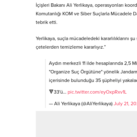
İçişleri Bakanı Ali Yerlikaya, operasyonları koo
Komutanlığı KOM ve Siber Suçlarla Mücadele Dair
tebrik etti.
Yerlikaya, suçla mücadeledeki kararlılıklarını ş
çetelerden temizleme kararlıyız.”
Aydın merkezli 11 ilde hesaplarında 2,5 Mil
"Organize Suç Örgütüne" yönelik Jandarm
içerisinde bulunduğu 35 şüpheliyi yakalad
🔻33'ü…
pic.twitter.com/eyOxpRxv1L
— Ali Yerlikaya (@AliYerlikaya)
July 21, 2