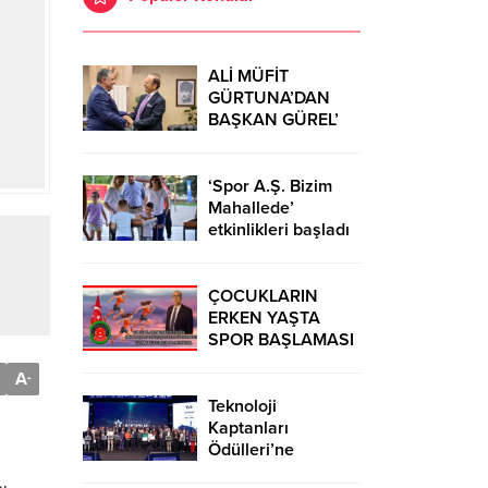
ALİ MÜFİT
GÜRTUNA’DAN
BAŞKAN GÜREL’
KUTLAMA
ZİYARETİ
‘Spor A.Ş. Bizim
Mahallede’
etkinlikleri başladı
ÇOCUKLARIN
ERKEN YAŞTA
SPOR BAŞLAMASI
ÇEŞİTLİ
A
-
TEHLİKELERDEN
UZAK TUTUMUŞ
Teknoloji
OLACAKTIR
Kaptanları
Ödülleri’ne
başvurular sürüyor