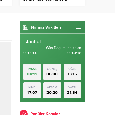
Namaz Vakitleri
İstanbul
Gün Doğumuna Kalan
00:00:00
00:04:17
İMSAK
GÜNEŞ
ÖĞLE
04:19
06:00
13:15
İKİNDİ
AKŞAM
YATSI
17:07
20:20
21:54
Popüler Konular