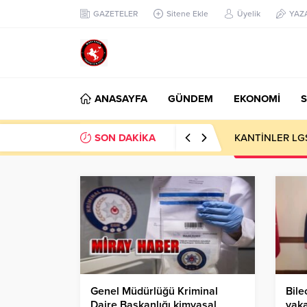
GAZETELER
Sitene Ekle
Üyelik
YAZ
ANASAYFA
GÜNDEM
EKONOMİ
S
SON DAKİKA
KANTİNLER LG
Genel Müdürlüğü Kriminal
Bile
Daire Başkanlığı kimyasal
yaka