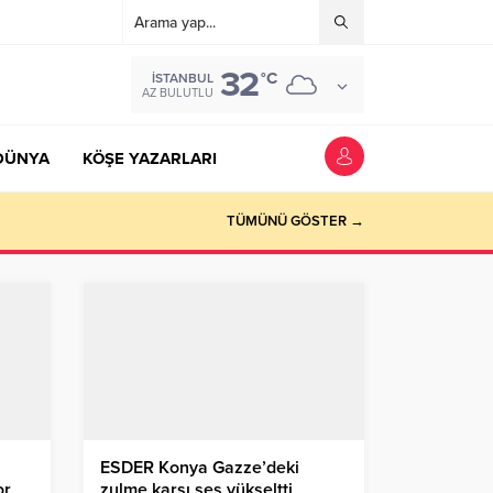
32
°C
İSTANBUL
AZ BULUTLU
DÜNYA
KÖŞE YAZARLARI
TÜMÜNÜ GÖSTER →
ESDER Konya Gazze’deki
or
zulme karşı ses yükseltti