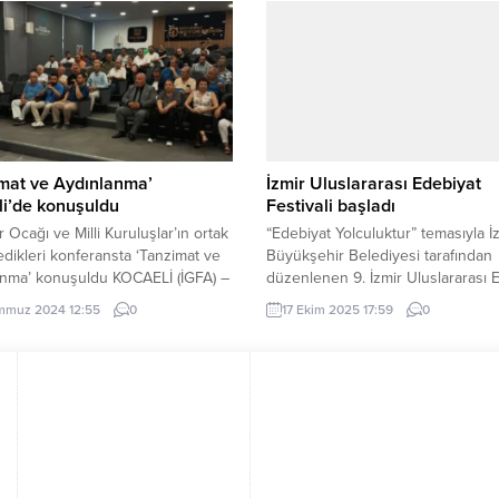
e iletişim altyapısı için 54 milyar
şüpheli tutuklanırken, 9’u hakkınd
ırım gerçekleştirdiklerini ve 7,6
kontrol kararı alındı. ANKARA (İGF
liralık 14 karayolu projesine de
İçişleri Bakanı Ali Yerlikaya, sosy
ttiklerini belirterek, Bolu’nun
hesabından yaptığı...
ş...
mat ve Aydınlanma’
İzmir Uluslararası Edebiyat
i’de konuşuldu
Festivali başladı
r Ocağı ve Milli Kuruluşlar’ın ortak
“Edebiyat Yolculuktur” temasıyla İ
dikleri konferansta ‘Tanzimat ve
Büyükşehir Belediyesi tarafından
anma’ konuşuldu KOCAELİ (İGFA) –
düzenlenen 9. İzmir Uluslararası 
 Aydınlar Ocağı ve Kocaeli Milli
Festivali, Kültürpark İzmir Sanat’tak
mmuz 2024 12:55
0
17 Ekim 2025 17:59
0
lar Birliği, 20 Temmuz Cumartesi
konuşmaları ve lise öğrencileri içi
vil Toplum Merkezi’nde (Tramvay
festival kapsamında düzenlenen
erinde) Eskişehir Anadolu
“Yolculuk” temalı şiir, öykü ve de
itesi’nden Dr. Sertaç Demir’in
yarışmasının ödül töreni ile başlad
cı olarak katıldığı “Tanzimat ve
(İGFA) – 9. İzmir Uluslararası Edeb
nma” konulu bir konferans
Festivali, Kültürpark’ta İZKİTAPFES
diler. Anadolu...
İzmir Kitap Fuarı ile...