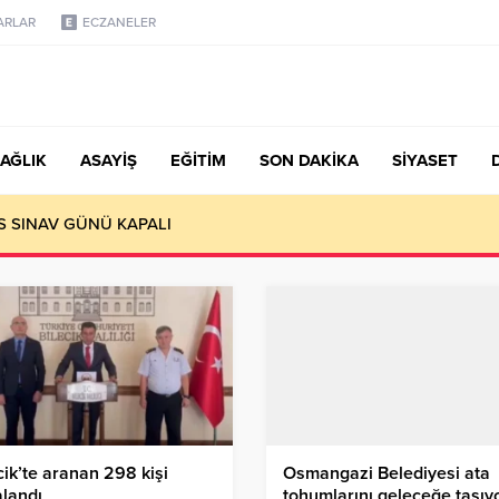
ARLAR
ECZANELER
AĞLIK
ASAYİŞ
EĞİTİM
SON DAKİKA
SİYASET
S SINAV GÜNÜ KAPALI
cik’te aranan 298 kişi
Osmangazi Belediyesi ata
landı
tohumlarını geleceğe taşıy