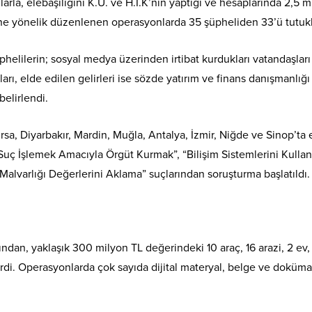
rla, elebaşılığını K.U. ve H.İ.K’nin yaptığı ve hesaplarında 2,5 m
üne yönelik düzenlenen operasyonlarda 35 şüpheliden 33’ü tutukl
helilerin; sosyal medya üzerinden irtibat kurdukları vatandaşları
rı, elde edilen gelirleri ise sözde yatırım ve finans danışmanlığı
belirlendi.
sa, Diyarbakır, Mardin, Muğla, Antalya, İzmir, Niğde ve Sinop’ta 
Suç İşlemek Amacıyla Örgüt Kurmak”, “Bilişim Sistemlerini Kulla
 Malvarlığı Değerlerini Aklama” suçlarından soruşturma başlatıldı.
ından, yaklaşık 300 milyon TL değerindeki 10 araç, 16 arazi, 2 ev,
rdi. Operasyonlarda çok sayıda dijital materyal, belge ve doküm