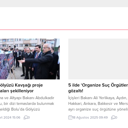
ölyüzü Kavşağı proje
5 ilde ‘Organize Suç Örgütler
aları şekilleniyor
gözaltı!
ma ve Altyapı Bakanı Abdulkadir
İçişleri Bakanı Ali Yerlikaya, Aydın,
u, bir dizi temaslarda bulunmak
Hakkari, Ankara, Balıkesir ve Mers
eldiği Bolu’da Gölyüzü
ayrı organize suç örgütüne yöneli
ı’nda incelemelerde bulundu
jandarma operasyonlarında 41 şüp
rt 2024 15:06
0
18 Ağustos 2025 09:49
0
GFA) – Ulaştırma ve Altyapı
yakalandığını duyurdu. 1 milyar 2
Abdulkadir Uraloğlu, Bolu’ya
milyon TL’lik hesap hareketi bulu