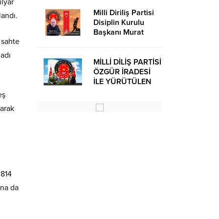
ilyar
Milli Diriliş Partisi
andı.
Disiplin Kurulu
Başkanı Murat
 sahte
Avcı’dan Kira
Bedelleri Hakkında
 adı
Basın Açıklaması
MİLLİ DİLİŞ PARTİSİ
ÖZGÜR İRADESİ
İLE YÜRÜTÜLEN
BİR SİYASİ
eş
OLUŞUMUDUR
narak
 814
ana da