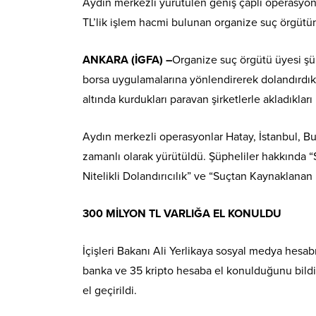
Aydın merkezli yürütülen geniş çaplı operasyonla
TL’lik işlem hacmi bulunan organize suç örgüt
ANKARA (İGFA) –
Organize suç örgütü üyesi şüp
borsa uygulamalarına yönlendirerek dolandırdıkla
altında kurdukları paravan şirketlerle akladıkları 
Aydın merkezli operasyonlar Hatay, İstanbul, Bur
zamanlı olarak yürütüldü. Şüpheliler hakkında “
Nitelikli Dolandırıcılık” ve “Suçtan Kaynaklanan
300 MİLYON TL VARLIĞA EL KONULDU
İçişleri Bakanı Ali Yerlikaya sosyal medya hesab
banka ve 35 kripto hesaba el konulduğunu bildi
el geçirildi.