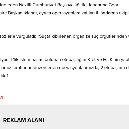
rdine eden Nazilli Cumhuriyet Başsavcılığı ile Jandarma Genel
e Başkanlıklarını, ayrıca operasyonlara katılan il jandarma ekipl
u sözlerle vurguladı: “Suçta kibirlenen organize suç örgütlerinden
yar TL'lik işlem hacmi bulunan elebaşılığını K.U. ve H.İ.K'nin yapt
amız tarafından düzenlenen operasyonlarımızda; 2 elebaşının d
ık.❗
025
REKLAM ALANI