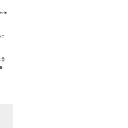
erini
 ve
ığı
a