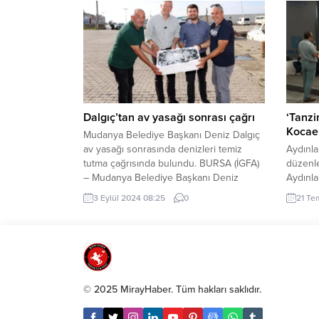
Kocatepe Kültür Merkezi’nde ücretsiz
ulaşım v
olarak izleyicilerle buluştu. Ankara
lira yat
Büyükşehir Belediyesi (ABB), Gazi
milyar 
Mustafa Kemal Atatürk’ün Ankara’ya
devam e
gelişinin yıl dönümünü her yıl olduğu
bölünmü
106....
Dalgıç’tan av yasağı sonrası çağrı
‘Tanzi
Kocael
Mudanya Belediye Başkanı Deniz Dalgıç
av yasağı sonrasında denizleri temiz
Aydınla
tutma çağrısında bulundu. BURSA (İGFA)
düzenle
– Mudanya Belediye Başkanı Deniz
Aydınl
Dalgıç, 1 Eylül itibariyle denizlerde av
Kocaeli
3 Eylül 2024 08:25
0
21 Te
yasağının kalkması nedeniyle Tirilye
Kuruluş
Limanı’nda denize açılacak balıkçı
günü Si
teknelerini ziyaret ederek, verimli bir
yolu üz
sezon geçirmelerini diledi. Mudanya
Ünivers
Belediye Başkan Yardımcısı Av. Baran
konuşma
Güneş, meclis...
Aydınla
© 2025 MirayHaber. Tüm hakları saklıdır.
düzenle