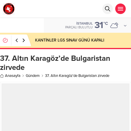
31
°C
İSTANBUL
PARÇALI BULUTLU
KANTİNLER LGS SINAV GÜNÜ KAPALI
37. Altın Karagöz’de Bulgaristan
zirvede
Anasayfa
Gündem
37. Altın Karagöz’de Bulgaristan zirvede