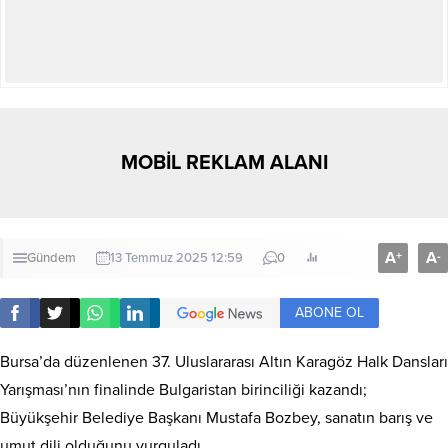
MOBİL REKLAM ALANI
A
A
+
-
Gündem
13 Temmuz 2025 12:59
0
ABONE OL
Bursa’da düzenlenen 37. Uluslararası Altın Karagöz Halk Dansları
Yarışması’nın finalinde Bulgaristan birinciliği kazandı;
Büyükşehir Belediye Başkanı Mustafa Bozbey, sanatın barış ve
umut dili olduğunu vurguladı.