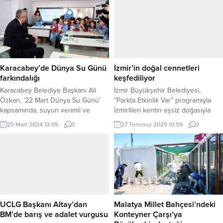
Karacabey’de Dünya Su Günü
İzmir’in doğal cennetleri
farkındalığı
keşfediliyor
Karacabey Belediye Başkanı Ali
İzmir Büyükşehir Belediyesi,
Özkan, ’22 Mart Dünya Su Günü’
“Parkta Etkinlik Var” programıyla
kapsamında, suyun verimli ve
İzmirlileri kentin eşsiz doğasıyla
tasarruflu kullanılmasına yönelik
buluşturmaya devam ediyor. İZMİR
25 Mart 2024 13:05
0
27 Temmuz 2025 10:59
0
öğrencilerle gerçekleştirilen
(İGFA) – Temmuz ayı boyunca
etkinliğe katıldı. Karacabey
İzmirliler, Çakalburnu Lagünü, kent
Belediyesi Gençlik Merkezinde
merkezindeki cennet Kültürpark,
gerçekleşen etkinlikte, minik
Olivelo Yaşayan Parkı ve İnciraltı
öğrencilerle birlikte su tasarrufu
Terapi Bahçesi’nde düzenlenen
konusunda çeşitli farkındalık
etkinliklerde unutulmaz bir
etkinlikleri gerçekleştirildi. BURSA
deneyim yaşadı. Program ağustos,
(İGFA) – Tatlı su kaynaklarının
eylül ve ekim aylarında da devam
UCLG Başkanı Altay’dan
Malatya Millet Bahçesi’ndeki
önemine dikkat çekmek ve bu
edecek. İzmir...
BM’de barış ve adalet vurgusu
Konteyner Çarşı’ya
kaynakların sürdürülebilir...