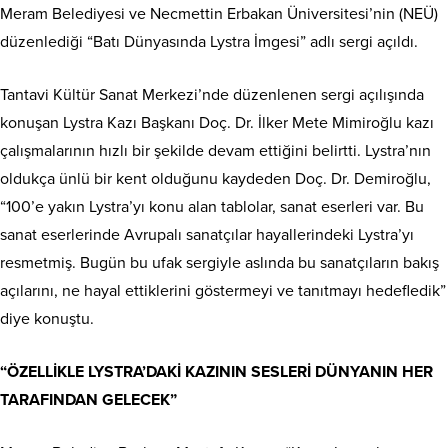
Meram Belediyesi ve Necmettin Erbakan Üniversitesi’nin (NEÜ)
düzenlediği “Batı Dünyasında Lystra İmgesi” adlı sergi açıldı.
Tantavi Kültür Sanat Merkezi’nde düzenlenen sergi açılışında
konuşan Lystra Kazı Başkanı Doç. Dr. İlker Mete Mimiroğlu kazı
çalışmalarının hızlı bir şekilde devam ettiğini belirtti. Lystra’nın
oldukça ünlü bir kent olduğunu kaydeden Doç. Dr. Demiroğlu,
“100’e yakın Lystra’yı konu alan tablolar, sanat eserleri var. Bu
sanat eserlerinde Avrupalı sanatçılar hayallerindeki Lystra’yı
resmetmiş. Bugün bu ufak sergiyle aslında bu sanatçıların bakış
açılarını, ne hayal ettiklerini göstermeyi ve tanıtmayı hedefledik”
diye konuştu.
“ÖZELLİKLE LYSTRA’DAKİ KAZININ SESLERİ DÜNYANIN HER
TARAFINDAN GELECEK”