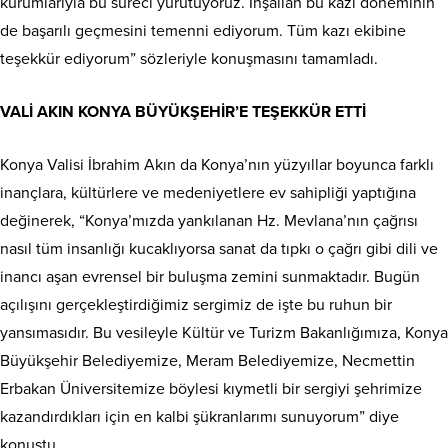
kurumlarıyla bu süreci yürütüyoruz. İnşallah bu kazı döneminin
de başarılı geçmesini temenni ediyorum. Tüm kazı ekibine
teşekkür ediyorum” sözleriyle konuşmasını tamamladı.
VALİ AKIN KONYA BÜYÜKŞEHİR’E TEŞEKKÜR ETTİ
Konya Valisi İbrahim Akın da Konya’nın yüzyıllar boyunca farklı
inançlara, kültürlere ve medeniyetlere ev sahipliği yaptığına
değinerek, “Konya’mızda yankılanan Hz. Mevlana’nın çağrısı
nasıl tüm insanlığı kucaklıyorsa sanat da tıpkı o çağrı gibi dili ve
inancı aşan evrensel bir buluşma zemini sunmaktadır. Bugün
açılışını gerçekleştirdiğimiz sergimiz de işte bu ruhun bir
yansımasıdır. Bu vesileyle Kültür ve Turizm Bakanlığımıza, Konya
Büyükşehir Belediyemize, Meram Belediyemize, Necmettin
Erbakan Üniversitemize böylesi kıymetli bir sergiyi şehrimize
kazandırdıkları için en kalbi şükranlarımı sunuyorum” diye
konuştu.