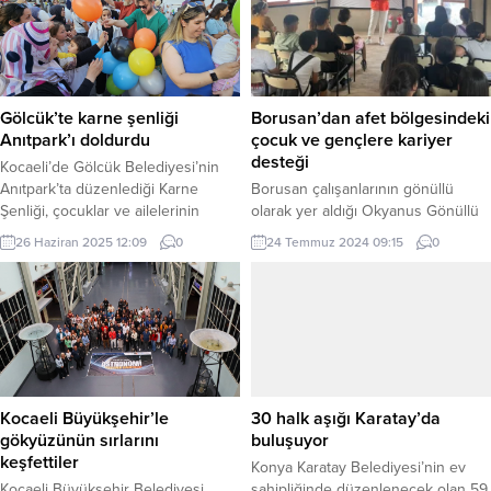
Büyükşehir Belediyesi, dirençli,
nedeniyle başvuru süresi uzatıldı.
sosyal ve yeşil şehir sloganı ile
Bu yıl ilk kez sıralarına oturacak
başlattığı kentsel dönüşüm
çocuklar için hazırlanan yardım
çalışmalarını çok yönlü olarak
setlerinde çanta, kalemlik,
sürdürüyor. Çalışmalar kapsamında
beslenme çantası, resim defteri,
Gölcük’te karne şenliği
Borusan’dan afet bölgesindeki
Kentsel Dönüşüm Odaklı Gelişim...
kuru...
Anıtpark’ı doldurdu
çocuk ve gençlere kariyer
desteği
Kocaeli’de Gölcük Belediyesi’nin
Anıtpark’ta düzenlediği Karne
Borusan çalışanlarının gönüllü
Şenliği, çocuklar ve ailelerinin
olarak yer aldığı Okyanus Gönüllü
yoğun katılımıyla gerçekleşti.
Borusanlılar Platformu, Hatay’da
26 Haziran 2025 12:09
0
24 Temmuz 2024 09:15
0
KOCAELİ (İGFA) – Gölcük
bulunan Sinemasal Akademi
Belediyesi tarafından yaz tatiline
Borusan Defne Kampüsü’nde özel
giren çocuklar için düzenlenen
bir kariyer günü düzenledi. HATAY
Karne Şenliği, Anıtpark’ta renkli
(İGFA) – Borusan Grubu, geçen yıl
görüntülere sahne oldu. 2024-
yaşanan depremin ardından
2025 eğitim-öğretim yılını
bölgenin sosyal ve ekonomik
tamamlayarak tatile giren çocuklara
refahına katkıda bulunmak amacıyla
özel hazırlanan eğlence dolu
pek çok program ve etkinlik
Kocaeli Büyükşehir’le
30 halk aşığı Karatay’da
etkinlik, yoğun katılımla gerçekleşti.
gerçekleştirdi. Grubun gönüllülük
gökyüzünün sırlarını
buluşuyor
Şenlikte çocuklar; maskotlar,...
platformu Okyanus...
keşfettiler
Konya Karatay Belediyesi’nin ev
Kocaeli Büyükşehir Belediyesi,
sahipliğinde düzenlenecek olan 59.