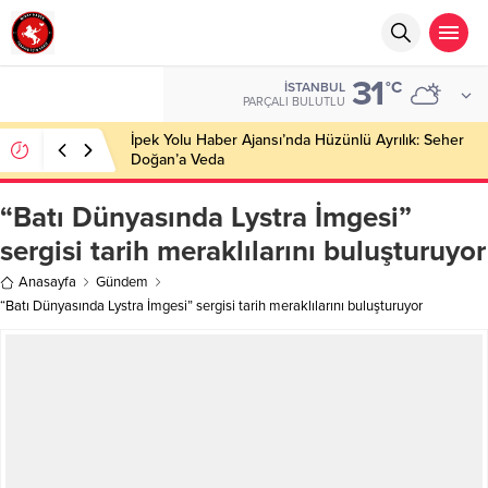
31
°C
İSTANBUL
PARÇALI BULUTLU
Başkan Nihat Öztürk, Şanahan’da Hacı Eryaman’a
Misafir Oldu
“Batı Dünyasında Lystra İmgesi”
sergisi tarih meraklılarını buluşturuyor
Anasayfa
Gündem
“Batı Dünyasında Lystra İmgesi” sergisi tarih meraklılarını buluşturuyor