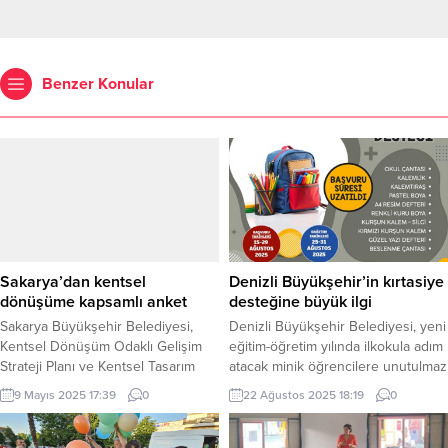
Benzer Konular
Sakarya’dan kentsel
Denizli Büyükşehir’in kırtasiye
dönüşüme kapsamlı anket
desteğine büyük ilgi
Sakarya Büyükşehir Belediyesi,
Denizli Büyükşehir Belediyesi, yeni
Kentsel Dönüşüm Odaklı Gelişim
eğitim-öğretim yılında ilkokula adım
Strateji Planı ve Kentsel Tasarım
atacak minik öğrencilere unutulmaz
Projesi kapsamında vatandaşların
bir başlangıç yapmaları için
9 Mayıs 2025 17:39
0
22 Ağustos 2025 18:19
0
görüşlerini almak amacıyla kapsamlı
kırtasiye ve çanta desteği
bir anket çalışması başlattı.
sağlayacak. DENİZLİ (İGFA) –
SAKARYA (İGFA) – Sakarya
Projeye öğrencilerin yoğun ilgisi