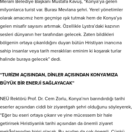
Meram Belediye Başkanı Mustafa Kavuş, “Konya’ya gelen
milyonlarca turist var. Burası Mevlana şehri. Yerel yönetimler
olarak amacımız hem geçmişe ışık tutmak hem de Konya’ya
gelen misafir sayısını artırmak. Özellikle Lystra’daki kazının
sesleri dünyanın her tarafından gelecek. Zaten bildikleri
bölgenin ortaya çıkarıldığını duyan bütün Hristiyan inancına
sahip insanlar veya tarih meraklıları eminim ki koşarak turlar
halinde buraya gelecek” dedi.
“TURİZM AÇISINDAN, DİNLER AÇISINDAN KONYA’MIZA
BÜYÜK BİR ENERJİ SAĞLAYACAK”
NEÜ Rektörü Prof. Dr. Cem Zorlu, Konya’nın barındırdığı tarihi
eserler açısından ciddi bir ziyaretgah şehri olduğunu söyleyerek,
“Eğer bu eseri ortaya çıkarır ve yine mücessem bir hale
getirirsek Hıristiyanlık tarihi açısından da önemli ziyaret
mekânlarından birisi olacak. Bu açıdan da çok önemli. Çünkü