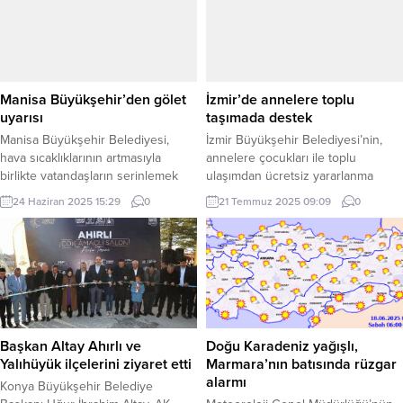
Manisa Büyükşehir’den gölet
İzmir’de annelere toplu
uyarısı
taşımada destek
Manisa Büyükşehir Belediyesi,
İzmir Büyükşehir Belediyesi’nin,
hava sıcaklıklarının artmasıyla
annelere çocukları ile toplu
birlikte vatandaşların serinlemek
ulaşımdan ücretsiz yararlanma
amacıyla tarımsal sulama ve hayvan
imkanı tanıdığı Anne Kart
24 Haziran 2025 15:29
0
21 Temmuz 2025 09:09
0
içme suyu (HİS) göletlerine
uygulaması sürüyor. İZMİR (İGFA) –
girmesinin hayati risk taşıdığı
İzmir Büyükşehir Belediye Başkanı
konusunda uyarıda bulundu.
Dr. Cemil Tugay’ın öncülük ettiği
MANİSA (İGFA) – Manisa
projeyle, kadın ve çocukların sosyal
Büyükşehir Belediyesi, göletlerin
hayata katılmalarına olanak
yüzmeye uygun yapılar olmadığına
tanınıyor. İzmir Büyükşehir
dikkat çekerek, bu alanlardan uzak
Belediye Başkanı Dr. Cemil
durulması gerektiğini vurguladı.
Tugay’ın seçim vaatlerinden Anne
Başkan Altay Ahırlı ve
Doğu Karadeniz yağışlı,
Yapılan açıklamada, “Kazı tipi ve
Kart Projesi ekonomik...
Yalıhüyük ilçelerini ziyaret etti
Marmara’nın batısında rüzgar
toprak...
alarmı
Konya Büyükşehir Belediye