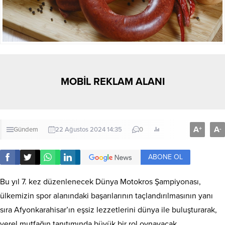
MOBİL REKLAM ALANI
A
A
+
-
Gündem
22 Ağustos 2024 14:35
0
ABONE OL
Bu yıl 7. kez düzenlenecek Dünya Motokros Şampiyonası,
ülkemizin spor alanındaki başarılarının taçlandırılmasının yanı
sıra Afyonkarahisar’ın eşsiz lezzetlerini dünya ile buluşturarak,
yerel mutfağın tanıtımında büyük bir rol oynayacak.