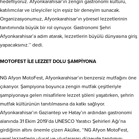
hedefliyoruz. Afyonkarahisar’ın zengin gastronomi kültürü,
katılımcılar ve izleyiciler için eşsiz bir deneyim sunacak.
Organizasyonumuz, Afyonkarahisar’ın yöresel lezzetlerinin
tanıtımında büyük bir rol oynuyor. Gastronomi Şehri
Afyonkarahisar’a adım atarak, lezzetlerin büyülü dünyasına giriş
yapacaksınız.’’ dedi.
MOTOFEST İLE LEZZET DOLU ŞAMPİYONA
NG Afyon MotoFest, Afyonkarahisar’ın benzersiz mutfağını öne
çıkarıyor. Şampiyona boyunca zengin mutfak çeşitleriyle
şampiyonaya gelen misafirlere lezzet şöleni yaşatırken, şehrin
mutfak kültürünün tanıtılmasına da katkı sağlıyor.
Afyonkarahisar’ın Gaziantep ve Hatay’ın ardından gastronomi
alanında 31 Ekim 2019’da UNESCO Yaratıcı Şehirleri Ağı’na
girdiğinin altını önemle çizen Akülke, ‘‘NG Afyon MotoFest,
yerel lezzetlerin ulusal ve uluslararası düzeyde tanıtımını