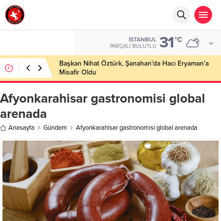
31
°C
İSTANBUL
PARÇALI BULUTLU
Başkan Nihat Öztürk, Şanahan’da Hacı Eryaman’a
Misafir Oldu
Afyonkarahisar gastronomisi global
arenada
Anasayfa
Gündem
Afyonkarahisar gastronomisi global arenada