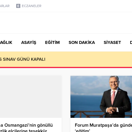
ARLAR
ECZANELER
AĞLIK
ASAYİŞ
EĞİTİM
SON DAKİKA
SİYASET
S SINAV GÜNÜ KAPALI
sa Osmangazi’nin gönüllü
Forum Muratpaşa’da gün
zlik elçilerine teşekkür
‘eğitim’