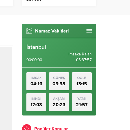
Namaz Vakitleri
İstanbul
İmsaka Kalan
00:00:00
05:37:56
İMSAK
GÜNEŞ
ÖĞLE
04:16
05:58
13:15
İKİNDİ
AKŞAM
YATSI
17:08
20:23
21:57
Popüler Konular