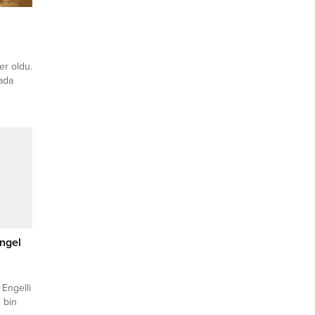
ber oldu.
ada
res
Bornova
akilik
 için
 bugün
n...
engel
Engelli
 bin