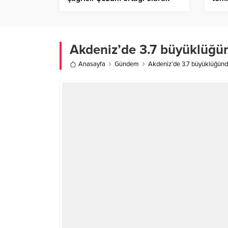
görmek istiyoruz
plak
Akdeniz’de 3.7 büyüklüğ
Anasayfa
Gündem
Akdeniz’de 3.7 büyüklüğün