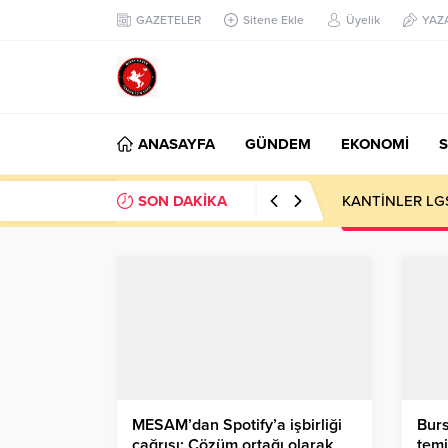
GAZETELER
Sitene Ekle
Üyelik
YAZ
ANASAYFA
GÜNDEM
EKONOMİ
S
SON DAKİKA
KANTİNLER LG
MESAM’dan Spotify’a işbirliği
Bur
çağrısı: Çözüm ortağı olarak
temi