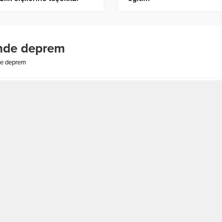
eti
ünde deprem
de deprem