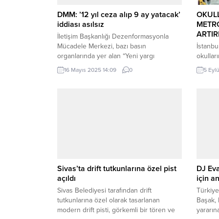
DMM: ’12 yıl ceza alıp 9 ay yatacak’
OKULL
iddiası asılsız
METRO
ARTIR
İletişim Başkanlığı Dezenformasyonla
Mücadele Merkezi, bazı basın
İstanbu
organlarında yer alan “Yeni yargı
okullar
paketiyle 12 yıl ceza alan biri 9 ay hapis
için haz
16 Mayıs 2025 14:09
0
5 Eyl
yatıp çıkacak” iddiasını yalanladı. 10. Yargı
açılaca
Paketi’nin, 2 yıl altındaki cezalarda
arasınd
“cezasızlık algısını” ortadan kaldırmak için
hizmet 
en az 8’de 1 oranında hapis zorunluluğu
denetle
getireceği belirtildi. ANKARA (İGFA) –
ücretsi
Dezenformasyonla...
denetle
hızla ç
sitesi ü
Sivas’ta drift tutkunlarına özel pist
DJ Eva
açıldı
için a
Sivas Belediyesi tarafından drift
Türkiye
tutkunlarına özel olarak tasarlanan
Başak, 
modern drift pisti, görkemli bir tören ve
yararı