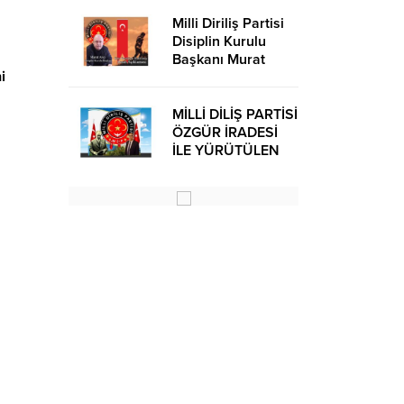
Milli Diriliş Partisi
Disiplin Kurulu
Başkanı Murat
i
Avcı’dan Kira
Bedelleri Hakkında
Basın Açıklaması
MİLLİ DİLİŞ PARTİSİ
ÖZGÜR İRADESİ
İLE YÜRÜTÜLEN
BİR SİYASİ
OLUŞUMUDUR