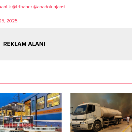
anlik
@trthaber
@anadoluajansi
25, 2025
REKLAM ALANI