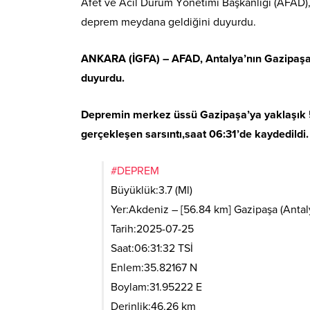
Afet ve Acil Durum Yönetimi Başkanlığı (AFAD),
deprem meydana geldiğini duyurdu.
ANKARA (İGFA) – AFAD, Antalya’nın Gazipaşa 
duyurdu.
Depremin merkez üssü Gazipaşa’ya yaklaşık 
gerçekleşen sarsıntı,saat 06:31’de kaydedildi.
#DEPREM
Büyüklük:3.7 (Ml)
Yer:Akdeniz – [56.84 km] Gazipaşa (Antal
Tarih:2025-07-25
Saat:06:31:32 TSİ
Enlem:35.82167 N
Boylam:31.95222 E
Derinlik:46.26 km