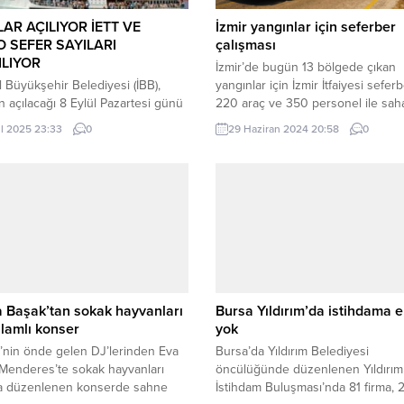
AR AÇILIYOR İETT VE
İzmir yangınlar için seferber
 SEFER SAYILARI
çalışması
ILIYOR
İzmir’de bugün 13 bölgede çıkan
l Büyükşehir Belediyesi (İBB),
yangınlar için İzmir İtfaiyesi sefer
ın açılacağı 8 Eylül Pazartesi günü
220 araç ve 350 personel ile sah
ırlıklarını tamamladı. Okulların
yangınlara müdahale eden ekipler
ül 2025 23:33
0
29 Haziran 2024 20:58
0
ğı ilk gün 06.00 – 16.00 saatleri
Selçuk-Kuşadası sınırında, Mende
a toplu ulaşım araçları ücretsiz
Çamönü’nde ormanlık alanlar ile 
verecek. Okul servisleri
Çamiçi Köyü ile Ödemiş Birgi’de m
necek ve İSPARK otoparklarını
alanda çıkan yangınları söndürmek
z kullanabilecek. Trafik kameralarla
çalışmalarını sürdürüyor. İzmir’de
necek ve yolları tıkayan araçlar
rüzgarın etkisiyle 13 noktada yangı
ekilecek. Aileler, İBB’nin TUHİM
zerinden...
 Başak’tan sokak hayvanları
Bursa Yıldırım’da istihdama 
nlamlı konser
yok
’nin önde gelen DJ’lerinden Eva
Bursa’da Yıldırım Belediyesi
Menderes’te sokak hayvanları
öncülüğünde düzenlenen Yıldırım 
na düzenlenen konserde sahne
İstihdam Buluşması’nda 81 firma, 2