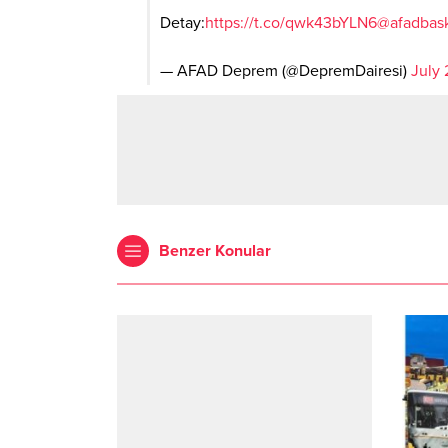
Detay:
https://t.co/qwk43bYLN6
@afadbask
— AFAD Deprem (@DepremDairesi)
July 
Benzer Konular