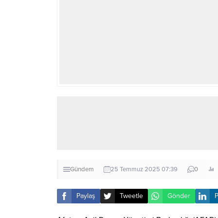
Gündem
25 Temmuz 2025 07:39
0
Paylaş
Tweetle
Gönder
P