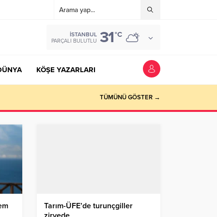
31
°C
İSTANBUL
PARÇALI BULUTLU
DÜNYA
KÖŞE YAZARLARI
TÜMÜNÜ GÖSTER →
dem
Tarım-ÜFE’de turunçgiller
zirvede