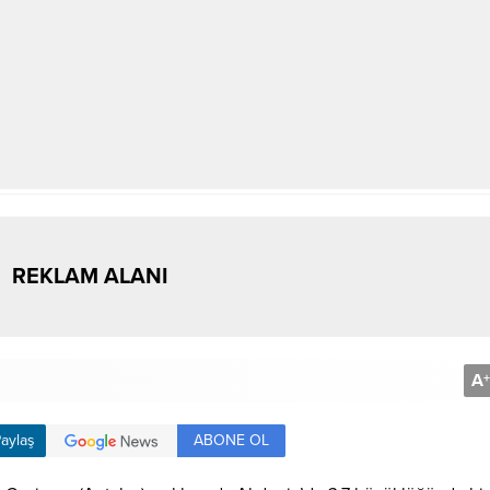
REKLAM ALANI
A
+
ABONE OL
aylaş