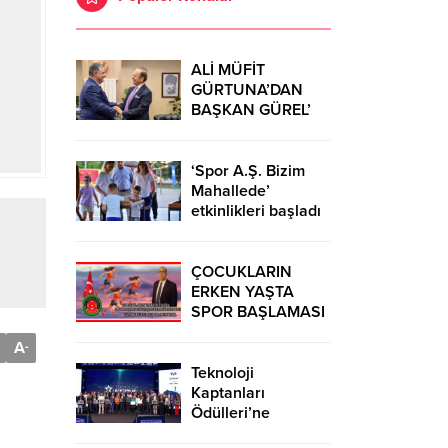
ALİ MÜFİT
GÜRTUNA’DAN
BAŞKAN GÜREL’
KUTLAMA
ZİYARETİ
‘Spor A.Ş. Bizim
Mahallede’
etkinlikleri başladı
ÇOCUKLARIN
ERKEN YAŞTA
SPOR BAŞLAMASI
ÇEŞİTLİ
A
-
TEHLİKELERDEN
UZAK TUTUMUŞ
Teknoloji
OLACAKTIR
Kaptanları
Ödülleri’ne
başvurular sürüyor