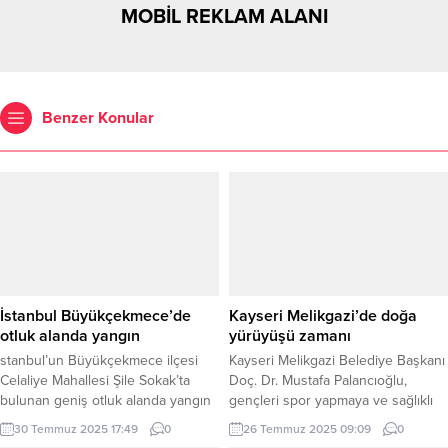
MOBİL REKLAM ALANI
Benzer Konular
İstanbul Büyükçekmece’de
Kayseri Melikgazi’de doğa
otluk alanda yangın
yürüyüşü zamanı
stanbul’un Büyükçekmece ilçesi
Kayseri Melikgazi Belediye Başkanı
Celaliye Mahallesi Şile Sokak’ta
Doç. Dr. Mustafa Palancıoğlu,
bulunan geniş otluk alanda yangın
gençleri spor yapmaya ve sağlıklı
çıktı. İstanbul İtfaiyesi, yangına
yaşama teşvik etmek amacıyla
30 Temmuz 2025 17:49
0
26 Temmuz 2025 09:09
0
müdahale çalışmalarını sürdürüyor.
Koramaz Vadisi’nde hem sağlıklı