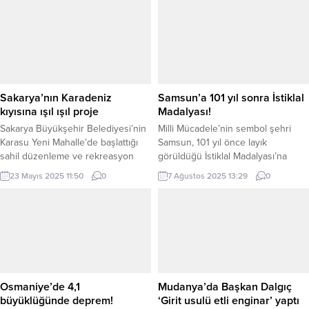
İSTANBUL (İGFA) – İstanbul’un
yaşam yürüyüşü hem de tarihi bir
Büyükçekmece ilçesine bağlı
gezi düzenleyeceklerini söyledi.
Celaliye Mahallesi Şile Sokak’taki
Yürüyüşe katılmak isteyenlerin 28
otluk alanda yangın çıktı. İstanbul
Temmuz Pazartesi gününe kadar
İtfaiyesi’nin sosyal medya
başvuru yapması gerekiyor.
hesabından yapılan açıklamada,
KAYSERİ (İGFA) – Her yaştan ve her
“Büyükçekmece Celaliye Mahallesi
kesimden insanın...
Sakarya’nın Karadeniz
Samsun’a 101 yıl sonra İstiklal
Şile Sokak üzerindeki geniş otluk
kıyısına ışıl ışıl proje
Madalyası!
alan...
Sakarya Büyükşehir Belediyesi’nin
Milli Mücadele’nin sembol şehri
Karasu Yeni Mahalle’de başlattığı
Samsun, 101 yıl önce layık
sahil düzenleme ve rekreasyon
görüldüğü İstiklal Madalyası’na
projesinde alt yapı çalışmaları ve
kavuştu. TBMM Başkanı Numan
23 Mayıs 2025 11:50
0
7 Ağustos 2025 13:29
0
zemin düzeltmeleri kapsamında
Kurtulmuş’un katılımıyla
aydınlatma sistemleri, kent
düzenlenen törenle, Samsun
donatıları ve peyzaj
Mavnacılar Loncası’nın
düzenlemelerinin yer alacağı proje,
kahramanlığına ithaf edilen madalya
kıyı kesimine estetik kimlik
ve berat, Samsun Valisi Orhan
kazandıracak. Çalışmalarda
Tavlı’ya teslim edildi. ANKARA
bölgedeki ağaç popülasyonu iki
(İGFA) – Türkiye Büyük Millet
katına çıkarılarak yeşil doku da
Meclisi (TBMM), 11 Şubat 1924’te
Osmaniye’de 4,1
Mudanya’da Başkan Dalgıç
güçlendirilecek. SAKARYA (İGFA) –
Samsun Mavnacılar Loncası’nın
büyüklüğünde deprem!
‘Girit usulü etli enginar’ yaptı
Sakarya Büyükşehir...
Milli...