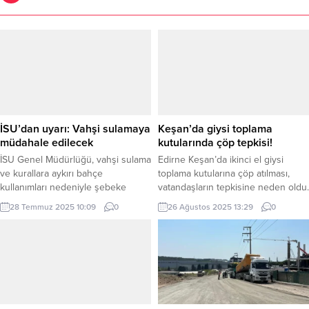
İSU’dan uyarı: Vahşi sulamaya
Keşan’da giysi toplama
müdahale edilecek
kutularında çöp tepkisi!
İSU Genel Müdürlüğü, vahşi sulama
Edirne Keşan’da ikinci el giysi
ve kurallara aykırı bahçe
toplama kutularına çöp atılması,
kullanımları nedeniyle şebeke
vatandaşların tepkisine neden oldu.
suyunda yaşanan israfa karşı
Duyarlı vatandaşlar, hem çöp
28 Temmuz 2025 10:09
0
26 Ağustos 2025 13:29
0
harekete geçti. KOCAELİ (İGFA) –
atanlara hem de önlem almayan
Küresel iklim değişikliği ve 2024 yılı
Keşan Belediyesi’ne çağrıda
meteorolojik verilerinin ortaya
bulundu. Erdoğan DEMİR / EDİRNE
koyduğu kuraklık tehdidi,
(İGFA) – Edirne’nin Keşan ilçesinde,
Türkiye’de içme suyu yönetimini
ihtiyaç sahiplerine destek olmak
gündemin üst sıralarına taşıdı.
için belediye tarafından yerleştirilen
Tarım ve Orman Bakanlığı’na bağlı
ikinci el giysi toplama kutularının