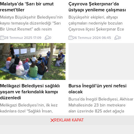
Su Yönetimi, DSİ ve...
çöplüğe dönüştürülmesi...
Malatya’da ‘Sarı bir umut
Çayırova Şekerpınar’da
resmet’tiler
üstyapı yenileme çalışması
Malatya Büyükşehir Belediyesi’nin
Büyükşehir ekipleri, altyapı
kayısı temasıyla düzenlediği “Sarı
çalışmaları nedeniyle bozulan
Bir Umut Resmet” adlı resim
Çayırova ilçesi Şekerpınar Ece
yarışmasında dereceye girenlere
Sokakta üstyapı yenileme çalışması
28 Temmuz 2025 17:09
0
26 Temmuz 2024 06:45
0
ödülleri verildi. Ödül alan ve
gerçekleştiriyor KOCAELİ (İGFA) –
sergilemeye değer görülen eserler,
Yol bakım, onarım ve yenileme
düzenlenen sergiyle
çalışmaları ile şehir genelindeki
sanatseverlerin ilgisine sunuldu.
sokak, cadde ve yolların konforunu
MALATYA (İGFA) – Malatya
arttıran Kocaeli Büyükşehir
Büyükşehir Belediyesi Sanat
Belediyesi bu kapsamdaki
Merkezi Fuaye Alanında
çalışmalarını tüm hızıyla sürdürüyor.
düzenlenen törenle “Sarı Bir Umut
Fen İşleri Dairesi Başkanlığı
Melikgazi Belediyesi sağlıklı
Bursa İnegöl’ün yeni nefesi
Resmet” adlı resim yarışmasında
ekipleri, altyapı çalışmaları
yaşam ve farkındalık kampı
olacak
dereceye girenlere...
nedeniyle...
düzenledi
Bursa’da İnegöl Belediyesi, Akhisar
Melikgazi Belediyesi’nin, ilk kez
Mahallesinde 23 bin metrekare
kadınlara özel “Sağlıklı İnsan,
alan üzerinde 825 adet ağaçla
Sağlıklı Melikgazi” temasıyla
yeşillendirilecek koruluk alan için
15 Ağustos 2024 13:25
0
16 Eylül 2025 16:29
0
REKLAMI KAPAT
düzenlediği “Sağlıklı Yaşam ve
çalışmalara başladı. Belediye
Farkındalık Kampı” sona erdi. 3 gün
Başkanı Alper Taban, çalışmaları