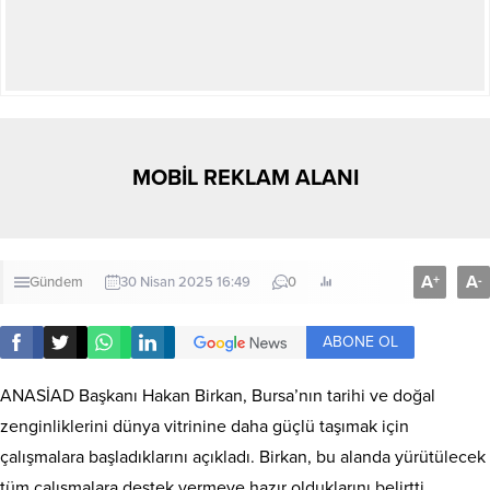
MOBİL REKLAM ALANI
A
A
+
-
Gündem
30 Nisan 2025 16:49
0
ABONE OL
ANASİAD Başkanı Hakan Birkan, Bursa’nın tarihi ve doğal
zenginliklerini dünya vitrinine daha güçlü taşımak için
çalışmalara başladıklarını açıkladı. Birkan, bu alanda yürütülecek
tüm çalışmalara destek vermeye hazır olduklarını belirtti.