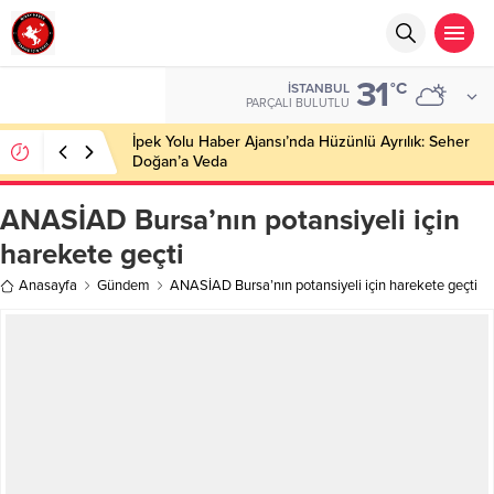
31
°C
İSTANBUL
PARÇALI BULUTLU
İpek Yolu Haber Ajansı’nda Hüzünlü Ayrılık: Seher
Doğan’a Veda
ANASİAD Bursa’nın potansiyeli için
harekete geçti
Anasayfa
Gündem
ANASİAD Bursa’nın potansiyeli için harekete geçti