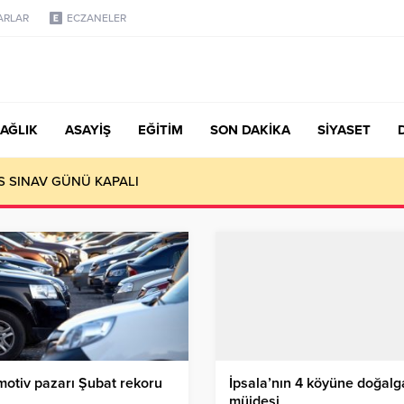
ARLAR
ECZANELER
AĞLIK
ASAYİŞ
EĞİTİM
SON DAKİKA
SİYASET
S SINAV GÜNÜ KAPALI
otiv pazarı Şubat rekoru
İpsala’nın 4 köyüne doğalg
müjdesi