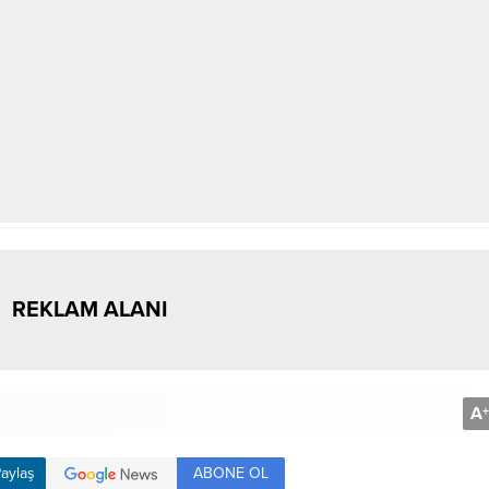
REKLAM ALANI
A
+
ABONE OL
aylaş