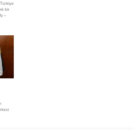
 Türkiye
lı bir
A) –
rkiye
ososyal
anoz
başa
n
rkezi
ay Cenk
diyesi
opuz’u