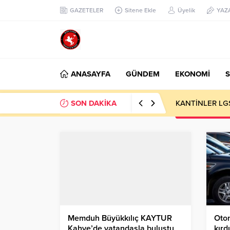
GAZETELER
Sitene Ekle
Üyelik
YAZ
ANASAYFA
GÜNDEM
EKONOMİ
S
SON DAKİKA
KANTİNLER LG
Memduh Büyükkılıç KAYTUR
Otom
Kahve’de vatandaşla buluştu
kırdı