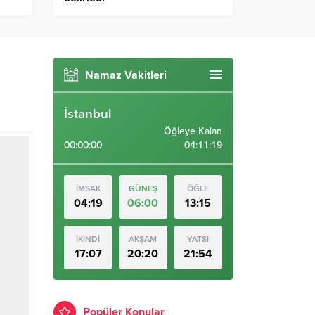
Namaz Vakitleri
İstanbul
Öğleye Kalan
00:00:00
04:11:18
İMSAK
GÜNEŞ
ÖĞLE
04:19
06:00
13:15
İKİNDİ
AKŞAM
YATSI
17:07
20:20
21:54
Popüler Konular