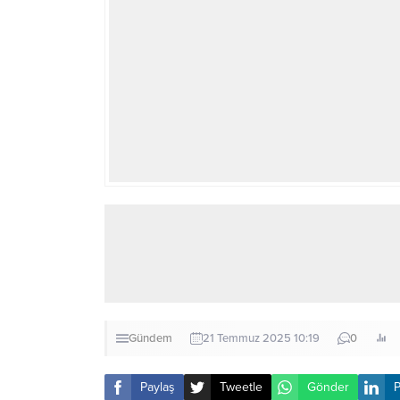
Gündem
21 Temmuz 2025 10:19
0
Paylaş
Tweetle
Gönder
P