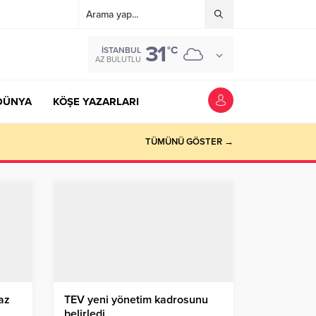
31
°C
İSTANBUL
AZ BULUTLU
DÜNYA
KÖŞE YAZARLARI
TÜMÜNÜ GÖSTER →
az
TEV yeni yönetim kadrosunu
belirledi