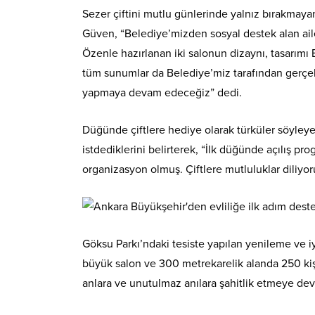
Sezer çiftini mutlu günlerinde yalnız bırakmay
Güven, “Belediye’mizden sosyal destek alan ail
Özenle hazırlanan iki salonun dizaynı, tasarımı 
tüm sunumlar da Belediye’miz tarafından gerçekl
yapmaya devam edeceğiz” dedi.
Düğünde çiftlere hediye olarak türküler söyleye
istdediklerini belirterek, “İlk düğünde açılış p
organizasyon olmuş. Çiftlere mutluluklar diliyo
Göksu Parkı’ndaki tesiste yapılan yenileme ve i
büyük salon ve 300 metrekarelik alanda 250 kişi
anlara ve unutulmaz anılara şahitlik etmeye d