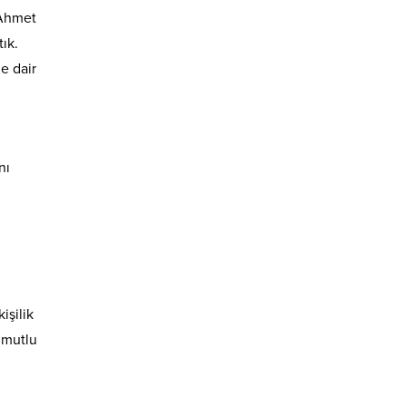
 Ahmet
ık.
e dair
nı
işilik
 mutlu