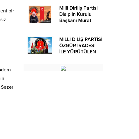
Milli Diriliş Partisi
eni bir
Disiplin Kurulu
siz
Başkanı Murat
Avcı’dan Kira
Bedelleri Hakkında
Basın Açıklaması
MİLLİ DİLİŞ PARTİSİ
ÖZGÜR İRADESİ
İLE YÜRÜTÜLEN
BİR SİYASİ
OLUŞUMUDUR
modern
çin
l Sezer