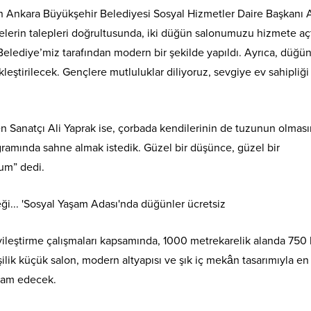
an Ankara Büyükşehir Belediyesi Sosyal Hizmetler Daire Başkanı
elerin talepleri doğrultusunda, iki düğün salonumuzu hizmete açt
Belediye’miz tarafından modern bir şekilde yapıldı. Ayrıca, düğün
eştirilecek. Gençlere mutluluklar diliyoruz, sevgiye ev sahipliği
n Sanatçı Ali Yaprak ise, çorbada kendilerinin de tuzunun olması
rogramında sahne almak istedik. Güzel bir düşünce, güzel bir
rum” dedi.
yileştirme çalışmaları kapsamında, 1000 metrekarelik alanda 750 k
lik küçük salon, modern altyapısı ve şık iç mekân tasarımıyla en
evam edecek.