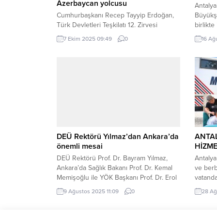
Azerbaycan yolcusu
Antalya
Cumhurbaşkanı Recep Tayyip Erdoğan,
Büyükşe
Türk Devletleri Teşkilatı 12. Zirvesi
birlikte
dolayısıyla Azerbaycan’da temaslarda
gerçekl
7 Ekim 2025 09:49
0
16 Ağ
bulunacak. Erdoğan’ın yerine
yerinde
Cumhurbaşkanlığı’na Cumhurbaşkanı
Valisi 
Yardımcısı Cevdet Yılmaz vekalet edecek.
Belediy
ANKARA (İGFA) – Cumhurbaşkanı Recep
de tatbi
Tayyip Erdoğan, Azerbaycan
Büyükşe
Cumhurbaşkanı İlham Aliyev’in davetine
işbirliğ
icabetle, Gebele’de düzenlenecek Türk
bağlı B
Devletleri Teşkilatı 12. Zirvesi’ne katılmak
üzere bugün Azerbaycan’da olacak.
“Bölgesel Barış ve...
DEÜ Rektörü Yılmaz’dan Ankara’da
ANTA
önemli mesai
HİZME
DEÜ Rektörü Prof. Dr. Bayram Yılmaz,
Antalya
Ankara’da Sağlık Bakanı Prof. Dr. Kemal
ve ber
Memişoğlu ile YÖK Başkanı Prof. Dr. Erol
vatanda
Özvar’ı ziyaret etti. Görüşmelerde,
Tırı, ya
9 Ağustos 2025 11:09
0
28 Ağ
üniversitenin sağlık ve yükseköğretim
yüksek 
alanındaki projeleri ele alındı. İZMİR (İGFA)
vatanda
– Dokuz Eylül Üniversitesi (DEÜ) Rektörü
kişisel