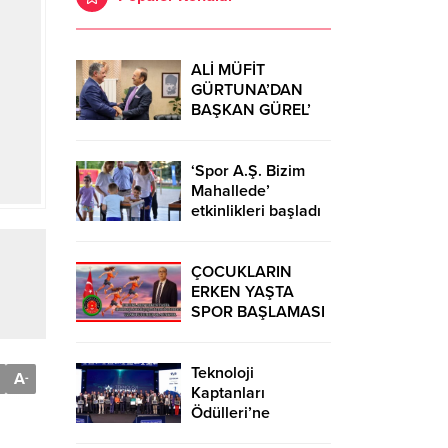
ALİ MÜFİT
GÜRTUNA’DAN
BAŞKAN GÜREL’
KUTLAMA
ZİYARETİ
‘Spor A.Ş. Bizim
Mahallede’
etkinlikleri başladı
ÇOCUKLARIN
ERKEN YAŞTA
SPOR BAŞLAMASI
ÇEŞİTLİ
TEHLİKELERDEN
UZAK TUTUMUŞ
Teknoloji
A
-
OLACAKTIR
Kaptanları
Ödülleri’ne
başvurular sürüyor