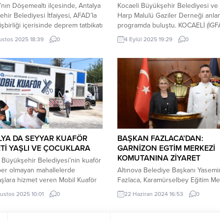
’nın Döşemealtı ilçesinde, Antalya
Kocaeli Büyükşehir Belediyesi ve
hir Belediyesi İtfaiyesi, AFAD’la
Harp Malulü Gaziler Derneği anlam
 işbirliği içerisinde deprem tatbikatı
programda buluştu. KOCAELİ (İGF
eştirdi. ANTALYA (İGFA) – Tatbikatı
Kocaeli Büyükşehir Belediyesi, Tü
ustos 2025 18:39
0
4 Eylül 2025 19:29
0
 incelemek amacıyla, Antalya
Harp Malulü Gaziler, Şehit Dul ve
Hulusi Şahin ve Antalya Büyükşehir
Yetimleri Derneği iş birliğiyle şehit
esi Başkan Vekili Büşra Özdemir
yakınları ve gazilere yönelik psik
kata katılım sağladı. Antalya
destek programı düzenledi. Baly
hir Belediyesi İtfaiyesi, AFAD’la
Eğitim Tesisleri’nde gerçekleşen
i içerisinde, Döşemealtı ilçesine
etkinlikte, katılımcılara travmayla 
ıyıklı Mahallesi’nde deprem...
çıkma yolları anlatıldı;...
LYA DA SEYYAR KUAFÖR
BAŞKAN FAZLACA’DAN:
Tİ YAŞLI VE ÇOCUKLARA
GARNİZON EGTİM MERKEZİ
KOMUTANINA ZİYARET
 Büyükşehir Belediyesi’nin kuaför
ber olmayan mahallelerde
Altınova Belediye Başkanı Yasemi
şlara hizmet veren Mobil Kuaför
Fazlaca, Karamürselbey Eğitim Me
z aylarıyla birlikte Antalya’nın
ve Garnizon Komutanı Deniz Alb
ustos 2025 10:01
0
22 Haziran 2024 16:53
0
noktalarda ve yaylalarda
Topuz’u ziyaret etti. Altınova Bele
şlara ücretsiz saç kesimi ve
olarak yürütülen çalışmalarla ilgili
 bakım hizmeti sunuyor. Antalya
Garnizon Komutanı Deniz Albay T