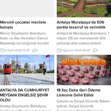
Mersinli çocuklar mecliste
Antalya Muratpaşa’da 506
buluştu
parkta tasarruf ve verimlilik
Mersin Büyükşehir Belediyesi
Antalya’da Muratpaşa Belediyesi, 1
Kadın ve Aile Hizmetleri Dairesi
milyon 135 bin metrekarelik 506
Başkanlığı öncülüğünde kurulan
parkında akıllı sulama sistemi
Çocuk Meclisi’nin, 2025 yılı Eylül
kurarak, enerji, su, emek ve zaman
23 Eylül 2025 10:29
0
2 Ağustos 2024 08:25
0
Ayı Toplantısı gerçekleştirildi.
tasarrufu sağladı. Bu projeyle
MERSİN (İGFA) – Çocukların kent
Muratpaşa’da parkların yüzde
yönetimine fikirleriyle katkı
66’sında akıllı sulamaya geçilmiş
sunduğu toplantı, Meclis Başkanı
oldu. ANTALYA (İGFA) – Yenilikçi ve
Meriç Yeşilçayır, Katip Efe
inovatif çözümleriyle ön plana çıkan
Dokuzoğlu ve Yardımcı Katip
Muratpaşa Belediyesi,
Ayşegül Ece Erol’un başkanlığında
sürdürülebilir akıllı şehircilik
yapıldı. Toplantıda önceki tutanak
çalışmaları kapsamında 2022
ANTALYA DA CUMHURİYET
18 İlaç Daha Geri Ödeme
özetinin okunmasının ardından...
yılında...
MEYDANI ENGELSİZ ŞEHİR
Listesine Dahil Edildi
OLDU
Çalışma ve Sosyal Güvenlik Bakanı
Antalya Büyükşehir Belediyesi
Işıkhan, Sosyal Güvenlik