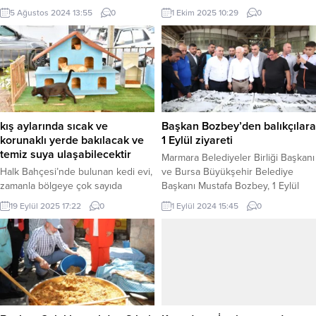
Makedonya’da katıldığı ulusal ve
çevresindeki sokaklarda yapılan
5 Ağustos 2024 13:55
0
1 Ekim 2025 10:29
0
uluslararası organizasyonlarda 3
altyapı, asfalt ve peyzaj çalışmalarını
bronz ve 1 gümüş madalya
inceleyerek başladı. İZMİR (İGFA) –
toplayarak Sakarya’ya büyük bir
Vatandaşlarla sohbet eden Eşki,
gurur yaşattı. SAKARYA (İGFA) –
çalışmalarda yaya kaldırımlarının
Sakarya Büyükşehir Belediyesi
genişletildiğini, refüj ve
Spor Kulübü Yağlı Güreş Takımı
düzenlemelerle konforlu ulaşım
ulusal ve uluslararası
hedeflendiğini söyledi. Çalışmaların
müsabakalarda ülkemizi ve
Pınarbaşı başta olmak üzere birçok
kış aylarında sıcak ve
Başkan Bozbey’den balıkçılara
Sakarya’ya önemli başarılar...
noktada sürdüğünü vurguladı.
korunaklı yerde bakılacak ve
1 Eylül ziyareti
Bornova...
temiz suya ulaşabilecektir
Marmara Belediyeler Birliği Başkanı
Halk Bahçesi’nde bulunan kedi evi,
ve Bursa Büyükşehir Belediye
zamanla bölgeye çok sayıda
Başkanı Mustafa Bozbey, 1 Eylül
kedinin kontrolsüz şekilde
itibariyle denizlerde av yasağının
19 Eylül 2025 17:22
0
1 Eylül 2024 15:45
0
bırakılmasına yol açmıştır. Bu
kalkması dolayısıyla Bursa Su
durum; kediler arasında
Ürünleri Hali’ni ziyaret ederek
hastalıkların yayılmasına, alanın
balıkçı esnafıyla buluştu. BURSA
caddeye yakın olması sebebiyle
(İGFA) – 15 Nisan’da başlayan
trafik kazası risklerinin artmasına ve
denizlerdeki av yasağı, 1 Eylül
çevrede parazitlerin çoğalmasına
itibariyle sona erdi. Gece yarısı
neden olmuştur. Bu nedenlerle
‘Vira Bismillah’ diyerek limandan
mevcut kedi evimiz taşınmıştır.
ayrılan Bursalı...