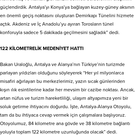
güçlendirdik. Antalya’yı Konya’ya bağlayan kuzey-güney aksının
en önemli geçiş noktasını oluşturan Demirkapı Tünelini hizmete
açtık. Akdeniz ve İç Anadolu’yu ayıran Torosların tünel
konforuyla sadece 5 dakikada geçilmesini sağladık” dedi.
122 KİLOMETRELİK MEDENİYET HATTI
Bakan Uraloğlu, Antalya ve Alanya’nın Türkiye’nin turizmde
parlayan yıldızları olduğunu söyleyerek “Her yıl milyonlarca
misafiri ağırlayan bu merkezlerimiz, yazın sıcak günlerinden
kışın ılık esintilerine kadar her mevsim bir cazibe noktası. Ancak,
artan nüfus ve turizm hareketliliği, ulaşım altyapımıza yeni bir
soluk getirme ihtiyacını doğurdu. İşte, Antalya-Alanya Otoyolu,
tam da bu ihtiyaca cevap vermek için çalışmalara başlıyoruz.
Otoyolumuz, 84 kilometre ana gövde ve 38 kilometre bağlantı
yoluyla toplam 122 kilometre uzunluğunda olacak” dedi.