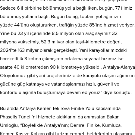
Sadece 6 il birbirine bölünmüş yolla bağlı iken, bugün, 77 ilimiz
bölünmüş yollarla bağlı. Bugün bu ağ, toplam yol ağımızın
yüzde 44’ünü oluştururken, trafiğin yüzde 85’ine hizmet veriyor.
Yine bu 23 yıl içerisinde 8,5 milyon olan araç sayımız 32
milyona yükselmiş, 52,3 milyar olan taşıt-kilometre değeri,
2024’te 163 milyar olarak gerçekleşti. Yani karayollarımızdaki
hareketlilik 3 katına çıkmışken ortalama seyahat hızımız ise
saatte 40 kilometreden 90 kilometreye yükseldi. Antalya-Alanya
Otoyolumuz gibi yeni projelerimizle de karayolu ulaşım ağımızın
gücüne güç katmaya ve vatandaşlarımızı hızlı, güvenli ve
konforlu ulaşımla buluşturmaya devam ediyoruz” diye konuştu.
Bu arada Antalya-Kemer-Tekirova-Finike Yolu kapsamında
Phaselis Tüneli’ni hizmete aldıklarını da anımsatan Bakan
Uraloğlu, “Böylelikle Antalya’nın; Demre, Finike, Kumluca,
Kemer, Kaş ve Kalkan gibi turizm cenneti beldelerinin ulaşımını