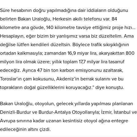
Süre hesabının doğru yapılmadığına dair iddiaların olduğunu
belirten Bakan Uraloğlu, Herkesin akıllı telefonu var. 84
kilometre ana gövde, 140 kilometre tavsiye ettiğimiz proje hızı…
Hesaplayın, eğer bizim bir yanlışımız varsa biz düzeltelim. Ama
değilse lütfen kendileri düzeltsin. Böylece trafik sıkışıklığının
ortadan kalkmasıyla; zamandan 16,9 miyar lira, akaryakıttan 800
milyon lira olmak üzere; yıllık toplam 17,7 milyar lira tasarruf
edeceğiz. Ayrıca 47 bin ton karbon emisyonunu azaltarak,
Toroslar’ın çam kokusunu, Akdeniz’in berrak sularını ve bu
toprakların doğal güzelliklerini koruyacağız.” diye konuştu.
Bakan Uraloğlu, otoyolun, gelecek yıllarda yapılması planlanan
Denizli-Burdur ve Burdur-Antalya Otoyollarıyla; İzmir, İstanbul ve
Avrupa sınırına kadar uzanan kesintisiz otoyol ağına entegre
edileceğinin altını çizdi.