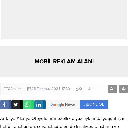
MOBİL REKLAM ALANI
A
A
+
-
Gündem
25 Temmuz 2025 17:39
0
ABONE OL
Antalya-Alanya Otoyolu’nun özellikle yaz aylarında yoğunlaşan
trafiği rahatlarken, seyahat süreleri de kısalıyor. Ulaştırma ve