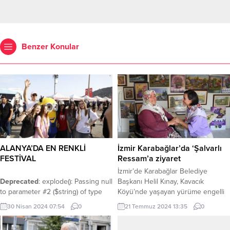
Benzer Konular
ALANYA’DA EN RENKLİ
İzmir Karabağlar’da ‘Şalvarlı
FESTİVAL
Ressam’a ziyaret
İzmir’de Karabağlar Belediye
Deprecated
: explode(): Passing null
Başkanı Helil Kınay, Kavacık
to parameter #2 ($string) of type
Köyü’nde yaşayan yürüme engelli
string is deprecated in
ressam Meryem Düzgünkaya’yı
30 Nisan 2024 07:54
0
21 Temmuz 2024 13:35
0
/home/mirayhaber/public_html/wp-
evinde ziyaret etti. İZMİR (İGFA) —
content/themes/anka/lib/functions/commonfunctions.php
Karabağlar Belediye Başkanı Helil