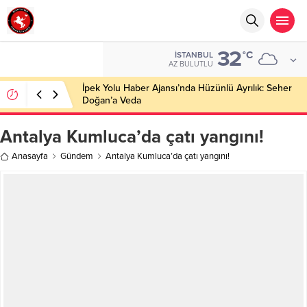
32
°C
İSTANBUL
AZ BULUTLU
İpek Yolu Haber Ajansı’nda Hüzünlü Ayrılık: Seher
Doğan’a Veda
Antalya Kumluca’da çatı yangını!
Anasayfa
Gündem
Antalya Kumluca’da çatı yangını!