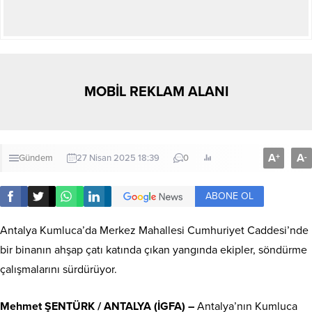
MOBİL REKLAM ALANI
A
A
+
-
Gündem
27 Nisan 2025 18:39
0
ABONE OL
Antalya Kumluca’da Merkez Mahallesi Cumhuriyet Caddesi’nde
bir binanın ahşap çatı katında çıkan yangında ekipler, söndürme
çalışmalarını sürdürüyor.
Mehmet ŞENTÜRK / ANTALYA (İGFA) –
Antalya’nın Kumluca