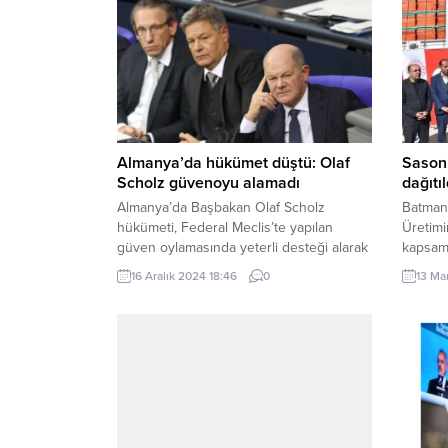
Almanya’da hükümet düştü: Olaf
Sason’
Scholz güvenoyu alamadı
dağıtıl
Almanya’da Başbakan Olaf Scholz
Batman’
hükümeti, Federal Meclis’te yapılan
Üretimi
güven oylamasında yeterli desteği alarak
kapsamı
güvenoyu kazanamadı. 16 Aralık 2024,
Belediy
16 Aralık 2024 18:46
0
13 Ma
20:46 yayınlandı ANKARA-BHA
ilçesin
Almanya’da Başbakan Olaf Scholz
kovan d
hükümeti, Federal Meclis’te yapılan
BATMAN
güven oylamasında yeterli desteği alarak
Murat 
güvenoyu kazanamadı. Mecliste yapılan...
Müdürü 
ile gerç