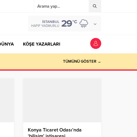
29
°C
İSTANBUL
HAFIF YAĞMURLU
DÜNYA
KÖŞE YAZARLARI
TÜMÜNÜ GÖSTER →
Konya Ticaret Odası’nda
‘bilişim’ istişaresi