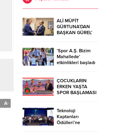
ALİ MÜFİT
GÜRTUNA’DAN
BAŞKAN GÜREL’
KUTLAMA
ZİYARETİ
‘Spor A.Ş. Bizim
Mahallede’
etkinlikleri başladı
ÇOCUKLARIN
ERKEN YAŞTA
SPOR BAŞLAMASI
ÇEŞİTLİ
A
-
TEHLİKELERDEN
UZAK TUTUMUŞ
Teknoloji
OLACAKTIR
Kaptanları
Ödülleri’ne
başvurular sürüyor