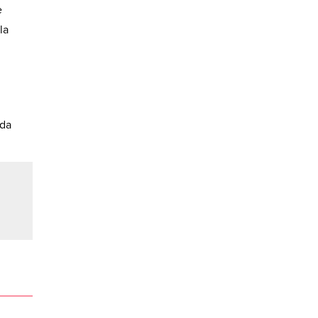
e
la
 da