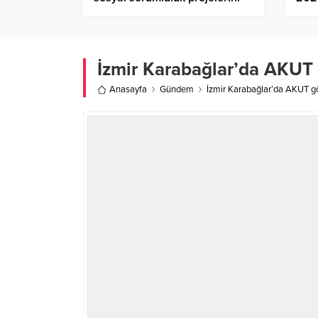
birçok farklı alanda sürdürüyor.
tems
İzmir Karabağlar’da AKUT g
Anasayfa
Gündem
İzmir Karabağlar’da AKUT gön