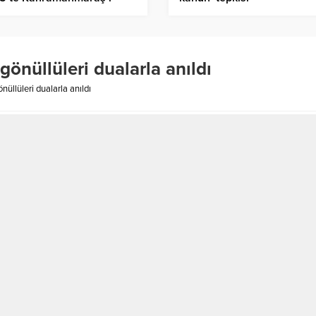
il ediyor
önüllüleri dualarla anıldı
üllüleri dualarla anıldı