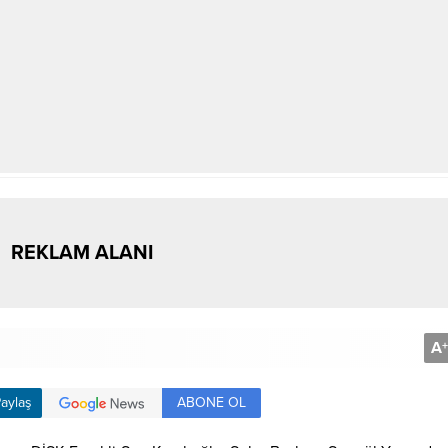
REKLAM ALANI
A
+
ABONE OL
aylaş