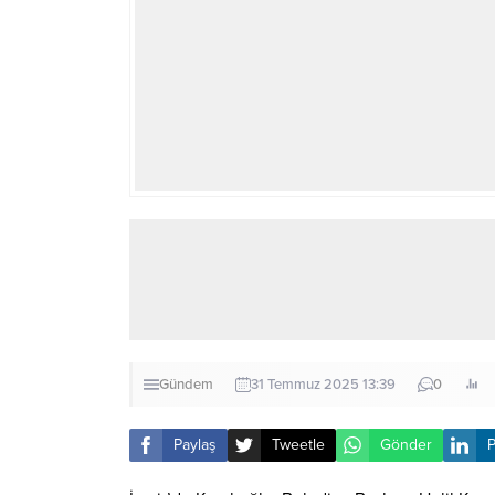
Gündem
31 Temmuz 2025 13:39
0
Paylaş
Tweetle
Gönder
P