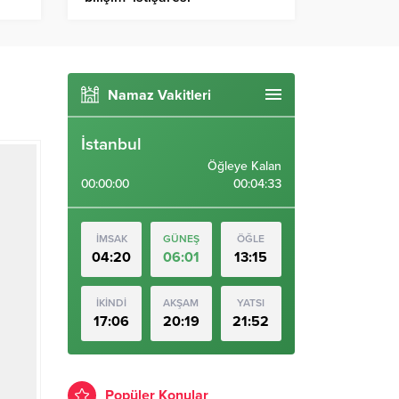
Namaz Vakitleri
İstanbul
Öğleye Kalan
00:00:00
00:04:33
İMSAK
GÜNEŞ
ÖĞLE
04:20
06:01
13:15
İKİNDİ
AKŞAM
YATSI
17:06
20:19
21:52
Popüler Konular