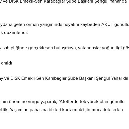
nay ve DİSK Emekli-Sen Karabağlar Şube Başkanı Şengül Yanar da
eydana gelen orman yangınında hayatını kaybeden AKUT gönüllül
ik düzenlendi.
v sahipliğinde gerçekleşen buluşmaya, vatandaşlar yoğun ilgi gös
nay ve DİSK Emekli-Sen Karabağlar Şube Başkanı Şengül Yanar da
nın önemine vurgu yaparak, “Afetlerde tek yürek olan gönüllü
ettik. Yaşamları pahasına bizleri kurtarmak için mücadele eden