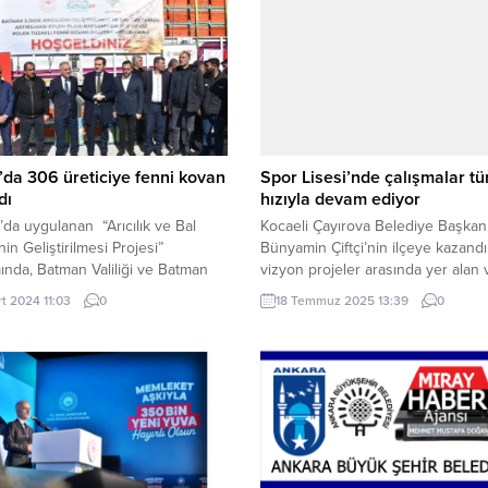
da 306 üreticiye fenni kovan
Spor Lisesi’nde çalışmalar t
dı
hızıyla devam ediyor
da uygulanan “Arıcılık ve Bal
Kocaeli Çayırova Belediye Başkan
nin Geliştirilmesi Projesi”
Bünyamin Çiftçi’nin ilçeye kazandı
nda, Batman Valiliği ve Batman
vizyon projeler arasında yer alan 
esi’nin destekleri İle Sason
tamamlanmasıyla birlikte ilçenin eğ
rt 2024 11:03
0
18 Temmuz 2025 13:39
0
de %75 hibeli polen tuzaklı Fenni
spor altyapısına büyük katkılar su
ağıtımı yapıldı. Yeni Bahar TV /
KOCAELİ (İGFA) – Kocaeli’de Spor
 (İGFA) – Sason Kaymakamı
Lisesi’nde çalışmalar tüm hızıyla
Mete ve Batman İl Tarım ve Orman
ediyor. Çayırova Spor Lisesi proj
Mehmet Aydın’ın da katılımları
yurt binasının kaba inşaatı tamaml
ekleştirilen törende,...
derslik binasının kaba inşaatında 
gelindi,...