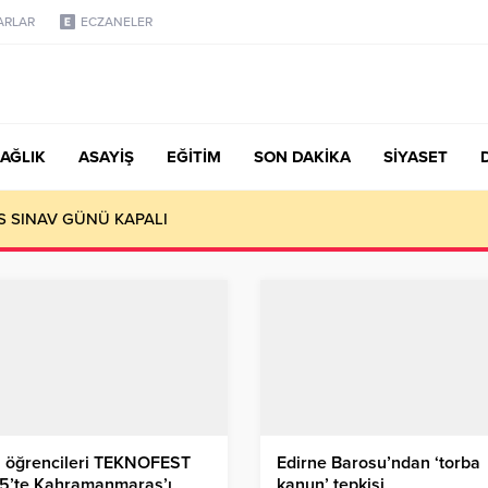
ARLAR
ECZANELER
AĞLIK
ASAYİŞ
EĞİTİM
SON DAKİKA
SİYASET
S SINAV GÜNÜ KAPALI
 öğrencileri TEKNOFEST
Edirne Barosu’ndan ‘torba
5’te Kahramanmaraş’ı
kanun’ tepkisi