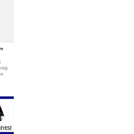
üm
ı
rdığı
ve
itim ile
nacak.
 devam
esinde
anırken,
sona