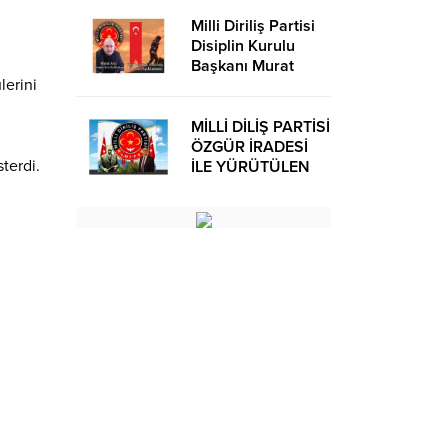
Milli Diriliş Partisi
Disiplin Kurulu
Başkanı Murat
erini
Avcı’dan Kira
Bedelleri Hakkında
Basın Açıklaması
MİLLİ DİLİŞ PARTİSİ
ÖZGÜR İRADESİ
terdi.
İLE YÜRÜTÜLEN
BİR SİYASİ
OLUŞUMUDUR