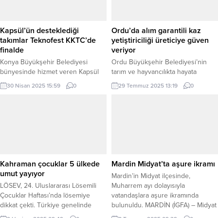
Kapsül’ün desteklediği
Ordu’da alım garantili kaz
takımlar Teknofest KKTC’de
yetiştiriciliği üreticiye güven
finalde
veriyor
Konya Büyükşehir Belediyesi
Ordu Büyükşehir Belediyesi’nin
bünyesinde hizmet veren Kapsül
tarım ve hayvancılıkta hayata
Teknoloji Platformu’nun
geçirdiği “alım garantisi” modeli,
30 Nisan 2025 15:59
0
29 Temmuz 2025 13:19
0
desteklediği 10 takım ve 41 katılımcı
üreticiye güven verirken kentte kaz
2025 TEKNOFEST KKTC’de finale
yetiştiriciliğini yaygınlaştırdı. ORDU
kalmayı başardı. KONYA (İGFA) –
(İGFA) – Ordu Büyükşehir
Konya Büyükşehir Belediyesi
Belediyesinin tarım ve hayvancılıkta
KAPSÜL Teknoloji Platformu, yerli
uyguladığı “alım garantisi” üreticiye
teknoloji ekosisteminin güçlenmesi
güven veriyor. Geçtiğimiz yıllarda
için çalışmalarına kararlılıkla devam
uygulanan kaz yetiştiriciliği projesi
ediyor. KAPSÜL Teknoloji Platformu,
bu alım garantisi ile giderek
Kahraman çocuklar 5 ülkede
Mardin Midyat’ta aşure ikramı
gençlerin teknolojiye olan ilgisini
büyürken birçok ilçede vatandaşlar,
umut yayıyor
Mardin’in Midyat ilçesinde,
artırmak, yenilikçi projeleri
Büyükşehir Belediyesinin...
LÖSEV, 24. Uluslararası Lösemili
Muharrem ayı dolayısıyla
desteklemek...
Çocuklar Haftası’nda lösemiye
vatandaşlara aşure ikramında
dikkat çekti. Türkiye genelinde
bulunuldu. MARDİN (İGFA) – Midyat
kortej ve şenliklerle farkındalık
Belediyesi tarafından düzenlenen