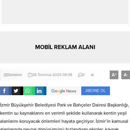
MOBİL REKLAM ALANI
A
A
+
-
Gündem
28 Temmuz 2025 09:39
0
ABONE OL
İzmir Büyükşehir Belediyesi Park ve Bahçeler Dairesi Başkanlığı,
kentin su kaynaklarını en verimli şekilde kullanarak kentin yeşil
alanlarını koruyacak önlemleri hayata geçiriyor. İzmir’in kamusal
alanlarında peyzaj dönüşümünü hızlandıran ekipler, kavşak,