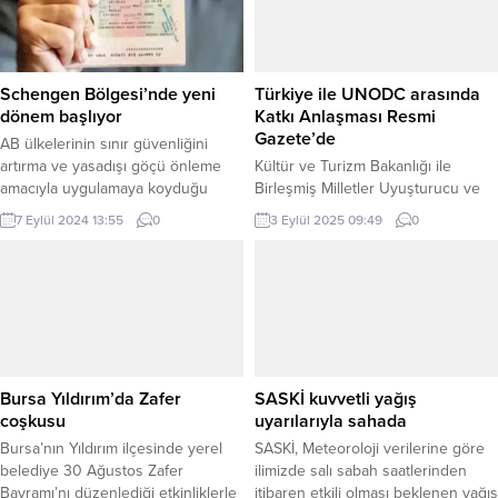
Schengen Bölgesi’nde yeni
Türkiye ile UNODC arasında
dönem başlıyor
Katkı Anlaşması Resmi
Gazete’de
AB ülkelerinin sınır güvenliğini
artırma ve yasadışı göçü önleme
Kültür ve Turizm Bakanlığı ile
amacıyla uygulamaya koyduğu
Birleşmiş Milletler Uyuşturucu ve
Elektronik Giriş/Çıkış Sistemi (EES),
Suç Ofisi (UNODC) arasında 13
7 Eylül 2024 13:55
0
3 Eylül 2025 09:49
0
10 Kasım 2024 itibarıyla yürürlüğe
Şubat 2025’te imzalanan Katkı
girecek. BURSA (İGFA) – Avrupa
Anlaşması, bugünkü Resmi
Birliği (AB) ülkelerinin sınır
Gazete’de yayımlanan kararla
güvenliğini artırma ve yasadışı
onaylandı. Söz konusu anlaşma, iki
göçü önleme amacıyla uygulamaya
kurum arasındaki iş birliğini
koyduğu Elektronik Giriş/Çıkış
güçlendirmeyi hedefliyor. ANKARA
Sistemi (EES), 10 Kasım 2024
(İGFA) – Türkiye Cumhuriyeti adına
itibarıyla yürürlüğe girecek. Yeni...
Kültür ve Turizm Bakanlığı Kültür
Bursa Yıldırım’da Zafer
SASKİ kuvvetli yağış
Varlıkları ve Müzeler Genel...
coşkusu
uyarılarıyla sahada
Bursa’nın Yıldırım ilçesinde yerel
SASKİ, Meteoroloji verilerine göre
belediye 30 Ağustos Zafer
ilimizde salı sabah saatlerinden
Bayramı’nı düzenlediği etkinliklerle
itibaren etkili olması beklenen yağış