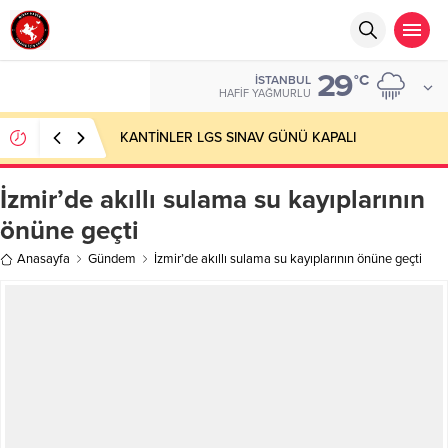
29
°C
İSTANBUL
HAFIF YAĞMURLU
KANTİNLER LGS SINAV GÜNÜ KAPALI
İzmir’de akıllı sulama su kayıplarının
önüne geçti
Anasayfa
Gündem
İzmir’de akıllı sulama su kayıplarının önüne geçti