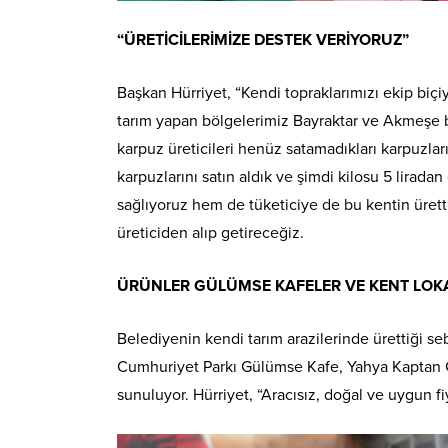
“ÜRETİCİLERİMİZE DESTEK VERİYORUZ”
Başkan Hürriyet, “Kendi topraklarımızı ekip biç
tarım yapan bölgelerimiz Bayraktar ve Akmeşe b
karpuz üreticileri henüz satamadıkları karpuzları
karpuzlarını satın aldık ve şimdi kilosu 5 lirada
sağlıyoruz hem de tüketiciye de bu kentin üretti
üreticiden alıp getireceğiz.
ÜRÜNLER GÜLÜMSE KAFELER VE KENT LOKA
Belediyenin kendi tarım arazilerinde ürettiği se
Cumhuriyet Parkı Gülümse Kafe, Yahya Kaptan G
sunuluyor. Hürriyet, “Aracısız, doğal ve uygun f