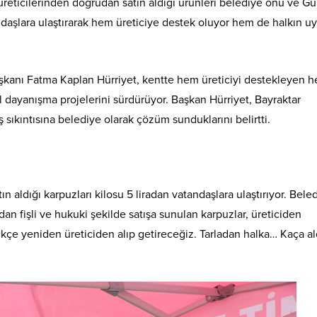
 üreticilerinden doğrudan satın aldığı ürünleri belediye önü ve G
ndaşlara ulaştırarak hem üreticiye destek oluyor hem de halkın u
şkanı Fatma Kaplan Hürriyet, kentte hem üreticiyi destekleyen 
al dayanışma projelerini sürdürüyor. Başkan Hürriyet, Bayraktar
ş sıkıntısına belediye olarak çözüm sunduklarını belirtti.
ın aldığı karpuzları kilosu 5 liradan vatandaşlara ulaştırıyor. Bele
n fişli ve hukuki şekilde satışa sunulan karpuzlar, üreticiden
ikçe yeniden üreticiden alıp getireceğiz. Tarladan halka… Kaça al