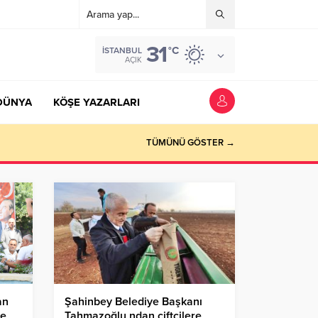
31
°C
İSTANBUL
AÇIK
DÜNYA
KÖŞE YAZARLARI
TÜMÜNÜ GÖSTER →
an
Şahinbey Belediye Başkanı
de
Tahmazoğlu,ndan çiftçilere