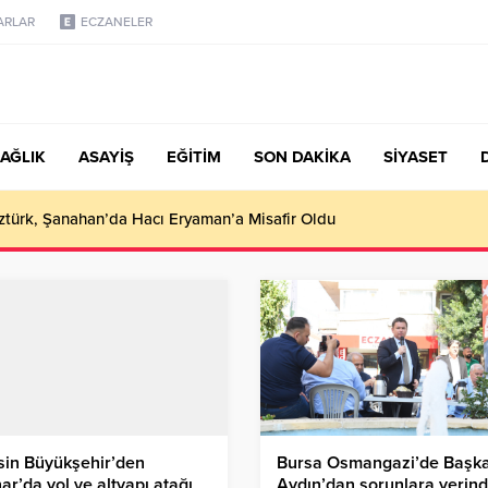
ARLAR
ECZANELER
AĞLIK
ASAYİŞ
EĞİTİM
SON DAKİKA
SİYASET
türk, Şanahan’da Hacı Eryaman’a Misafir Oldu
sin Büyükşehir’den
Bursa Osmangazi’de Başk
ar’da yol ve altyapı atağı
Aydın’dan sorunlara yerin