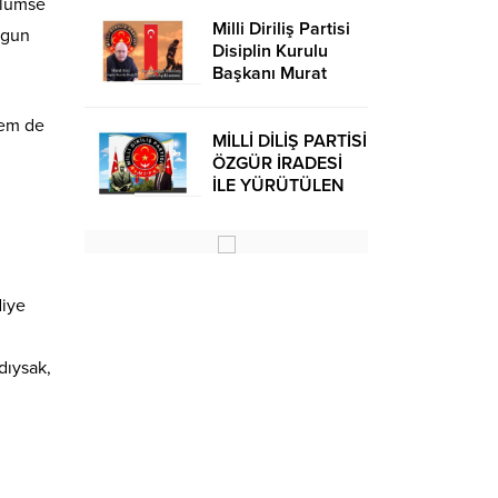
ülümse
Milli Diriliş Partisi
ygun
Disiplin Kurulu
Başkanı Murat
Avcı’dan Kira
Bedelleri Hakkında
hem de
Basın Açıklaması
MİLLİ DİLİŞ PARTİSİ
ÖZGÜR İRADESİ
İLE YÜRÜTÜLEN
BİR SİYASİ
OLUŞUMUDUR
diye
dıysak,