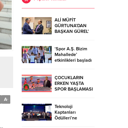
ALİ MÜFİT
GÜRTUNA’DAN
BAŞKAN GÜREL’
KUTLAMA
ZİYARETİ
‘Spor A.Ş. Bizim
Mahallede’
etkinlikleri başladı
ÇOCUKLARIN
ERKEN YAŞTA
SPOR BAŞLAMASI
ÇEŞİTLİ
A
-
TEHLİKELERDEN
UZAK TUTUMUŞ
Teknoloji
OLACAKTIR
Kaptanları
Ödülleri’ne
başvurular sürüyor