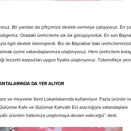
iyoruz. Bir yandan da çiftçimize destek vermeye çalışıyoruz. En ç
ölgemiz. Oradaki üreticilerle sık sık görüşüyorduk. En son Bayra
yla ilgili destek istemişlerdi. Biz de Bayraktar’daki üreticilerimiz
n olmak üzere vatandaşlarımıza ulaştırıyoruz. Hem üreticilere kolay
ği lezzetli karpuzları uygun fiyatla ulaştırıyoruz. Tükendikçe ye
NTALARINDA DA YER ALIYOR
bze ve meyveler Kent Lokantalarında kullanılıyor. Fazla ürünler i
ülümse Kafe ve Gülümse Kahvaltı Evi aracılığıyla vatandaşlara
iyatlı ürünleri halkımıza ulaştırmaya devam edeceğiz” dedi.