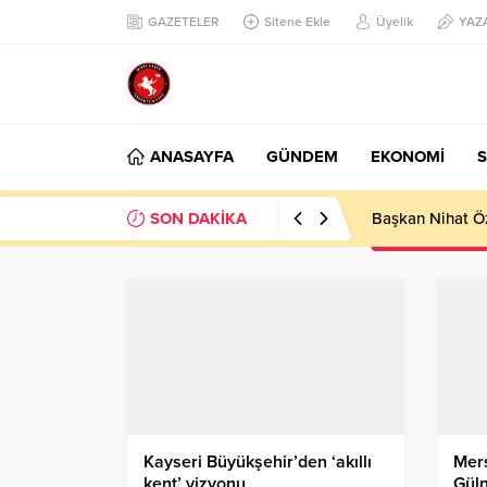
GAZETELER
Sitene Ekle
Üyelik
YAZ
ANASAYFA
GÜNDEM
EKONOMİ
S
SON DAKİKA
Başkan Nihat Öz
Kayseri Büyükşehir’den ‘akıllı
Mer
kent’ vizyonu
Güln