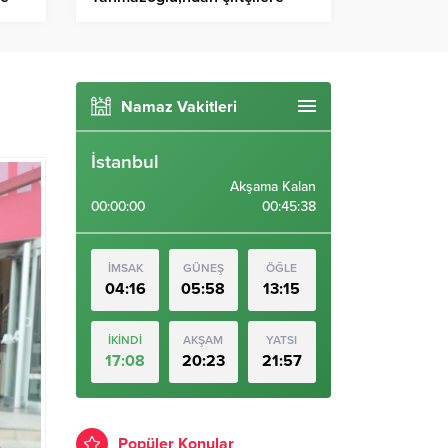
destek Projesi…
Namaz Vakitleri
İstanbul
Akşama Kalan
00:00:00
00:45:37
İMSAK
GÜNEŞ
ÖĞLE
04:16
05:58
13:15
İKİNDİ
AKŞAM
YATSI
17:08
20:23
21:57
Popüler Konular