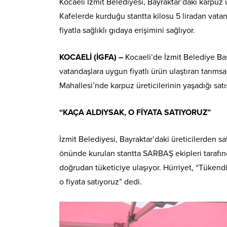
Kocaeli İzmit Belediyesi, Bayraktar’daki karpuz
Kafelerde kurduğu stantta kilosu 5 liradan vata
fiyatla sağlıklı gıdaya erişimini sağlıyor.
KOCAELİ (İGFA) –
Kocaeli’de İzmit Belediye Ba
vatandaşlara uygun fiyatlı ürün ulaştıran tarıms
Mahallesi’nde karpuz üreticilerinin yaşadığı satı
“KAÇA ALDIYSAK, O FİYATA SATIYORUZ”
İzmit Belediyesi, Bayraktar’daki üreticilerden sat
önünde kurulan stantta SARBAŞ ekipleri tarafında
doğrudan tüketiciye ulaşıyor. Hürriyet, “Tükend
o fiyata satıyoruz” dedi.