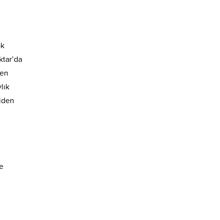
ok
ktar’da
den
lık
niden
se