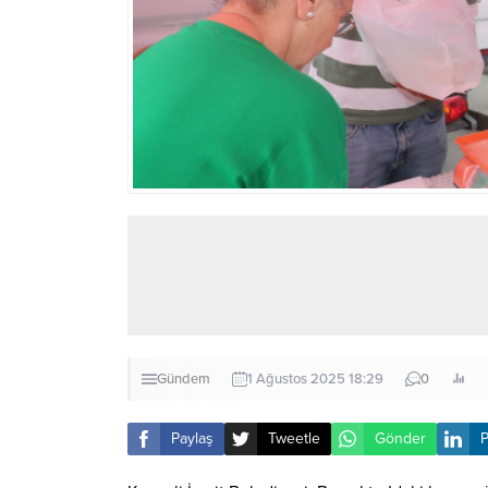
Gündem
1 Ağustos 2025 18:29
0
Paylaş
Tweetle
Gönder
P