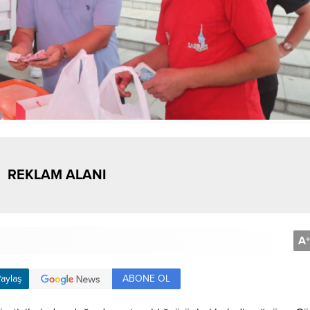
REKLAM ALANI
A
+
ABONE OL
aylaş