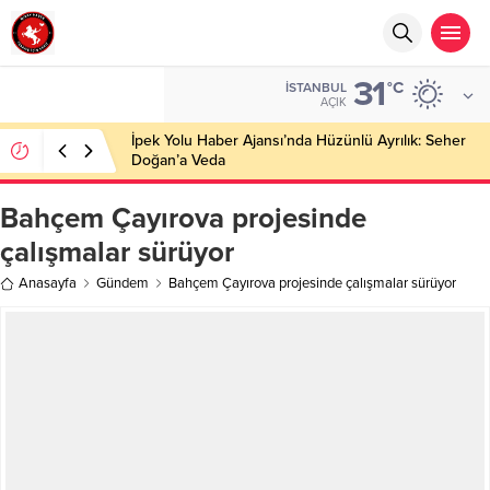
31
°C
İSTANBUL
AÇIK
İpek Yolu Haber Ajansı’nda Hüzünlü Ayrılık: Seher
Doğan’a Veda
Bahçem Çayırova projesinde
çalışmalar sürüyor
Anasayfa
Gündem
Bahçem Çayırova projesinde çalışmalar sürüyor