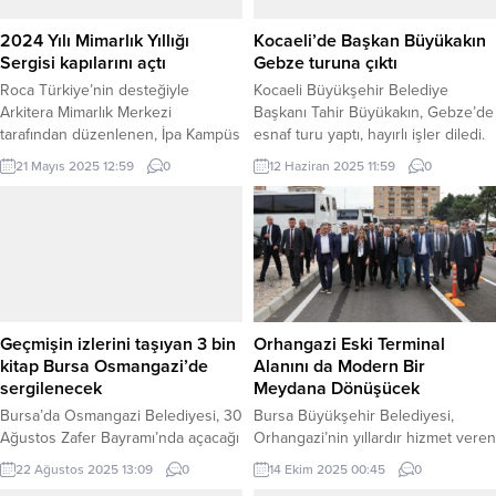
2024 Yılı Mimarlık Yıllığı
Kocaeli’de Başkan Büyükakın
Sergisi kapılarını açtı
Gebze turuna çıktı
Roca Türkiye’nin desteğiyle
Kocaeli Büyükşehir Belediye
Arkitera Mimarlık Merkezi
Başkanı Tahir Büyükakın, Gebze’de
tarafından düzenlenen, İpa Kampüs
esnaf turu yaptı, hayırlı işler diledi.
Florya ev sahipliğinde gerçekleşen
KOCAELİ (İGFA) – Kocaeli
21 Mayıs 2025 12:59
0
12 Haziran 2025 11:59
0
Türkiye Mimarlık Yıllığı 2024
Büyükşehir Belediye Başkanı Tahir
Sergisi, 12 farklı şehirden seçilen
Büyükakın, Gebze’deydi. Her hafta
35 projeyi mimarlık dünyasıyla
Gebze ziyaretlerini aksatmadan
buluşturdu. İSTANBUL (İGFA) –
sürdüren Başkan Büyükakın,
Arkitera Mimarlık Merkezi
özellikle esnaf ve vatandaş
tarafından 2014 yılından bu yana
buluşmalarına büyük önem veriyor.
düzenlenen, Roca’nın desteğiyle
Çoğunlukla çarşıda esnafı iş
bu yıl beşinci kez hayata geçirilen
yerinde ziyaret edip, hayırlı işler
Geçmişin izlerini taşıyan 3 bin
Orhangazi Eski Terminal
Türkiye Mimarlık...
dilerken, bu...
kitap Bursa Osmangazi’de
Alanını da Modern Bir
sergilenecek
Meydana Dönüşücek
Bursa’da Osmangazi Belediyesi, 30
Bursa Büyükşehir Belediyesi,
Ağustos Zafer Bayramı’nda açacağı
Orhangazi’nin yıllardır hizmet veren
Zamansız Kitaplar Müzesi’yle
eski terminal alanını modern bir
22 Ağustos 2025 13:09
0
14 Ekim 2025 00:45
0
geçmişin izlerini taşıyan 3 bin kitabı
meydana dönüştürerek ilçeye yeni