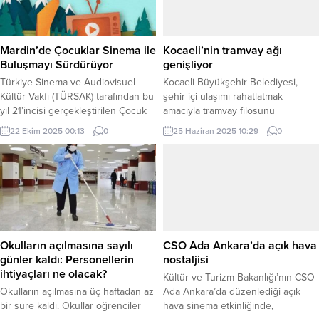
Sosyal medya gelecekten haber
hazırlıklarını tamamlayan yetkililer
verme, büyü yapma, büyü bozma
16 küreme, 3 tuzlama, 18 transit, 6
gibi işlemleri yaptıklarını iddia eden
greyder ve 415 personelle karla
pek çok şahıs türedi. Hatta
mücadele...
Mardin’de Çocuklar Sinema ile
Kocaeli’nin tramvay ağı
kimisinin...
Buluşmayı Sürdürüyor
genişliyor
Türkiye Sinema ve Audiovisuel
Kocaeli Büyükşehir Belediyesi,
Kültür Vakfı (TÜRSAK) tarafından bu
şehir içi ulaşımı rahatlatmak
yıl 21’incisi gerçekleştirilen Çocuk
amacıyla tramvay filosunu
Filmleri Festivali, T.C. Kültür ve
genişletiyor. Satın alınan 10
22 Ekim 2025 00:13
0
25 Haziran 2025 10:29
0
Turizm Bakanlığı Sinema Genel
tramvaydan 6’ncısı da raylara
Müdürlüğü destekleriyle Mardin’de
indirildi. KOCAELİ (İGFA) – Kocaeli
tüm hızıyla devam ediyor. Türkiye
Büyükşehir Belediyesi, şehir içi
Kültür Yolu Festivali kapsamında
ulaşımı daha konforlu ve hızlı hale
düzenlenen 21. TÜRSAK Çocuk
getirmek amacıyla tramvay filosunu
Filmleri Festivali’nin dördüncü
genişletmeye devam ediyor. Ulaşım
gününde çocuklar, yaratıcı
alanında yaptığı yatırımlarla dikkat
atölyeler ve eğlenceli filmler ile
çeken Büyükşehir, satın aldığı 10...
Okulların açılmasına sayılı
CSO Ada Ankara’da açık hava
keyifli vakit geçirdi.
günler kaldı: Personellerin
nostaljisi
Çocukları erken...
ihtiyaçları ne olacak?
Kültür ve Turizm Bakanlığı’nın CSO
Okulların açılmasına üç haftadan az
Ada Ankara’da düzenlediği açık
bir süre kaldı. Okullar öğrenciler
hava sinema etkinliğinde,