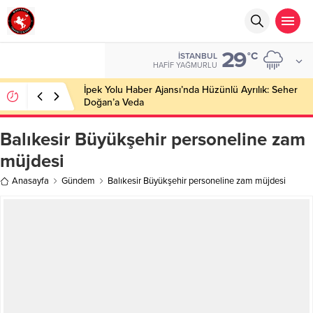
29
°C
İSTANBUL
HAFIF YAĞMURLU
İpek Yolu Haber Ajansı’nda Hüzünlü Ayrılık: Seher
Doğan’a Veda
Balıkesir Büyükşehir personeline zam
müjdesi
Anasayfa
Gündem
Balıkesir Büyükşehir personeline zam müjdesi