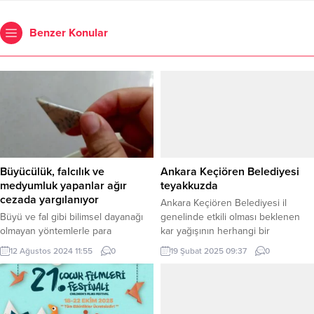
Benzer Konular
Büyücülük, falcılık ve
Ankara Keçiören Belediyesi
medyumluk yapanlar ağır
teyakkuzda
cezada yargılanıyor
Ankara Keçiören Belediyesi il
Büyü ve fal gibi bilimsel dayanağı
genelinde etkili olması beklenen
olmayan yöntemlerle para
kar yağışının herhangi bir
kazananlar, ağır cezada
olumsuzluğa yol açmaması için
12 Ağustos 2024 11:55
0
19 Şubat 2025 09:37
0
yargılanıyor. BURSA (İGFA) – Sosyal
teyakkuza geçti. ANKARA (İGFA) –
medyanın güçlenmesi ile birlikte
Ankara Valiliği ve Meteoroloji Genel
büyücülük, falcılık ve medyumluk
Müdürlüğü’nden yapılan kar yağışı
gibi sektörler ciddi oranda arttı.
ve don uyarısı ile birlikte