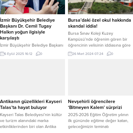
Önündesin’ sergisiyle Nasip
dönüştürdü. Denizli merkez ve
İyem’in seramik ve pişmiş toprak
ilçelerinde düzenlenen konserler,
eserlerini, Nuri İyem’in resimlerini
farklı müzik türlerinden eserlerle
İzmir Büyükşehir Belediye
Bursa’daki özel okul hakkında
ve çiftin yaşamlarına...
binlerce kişiyi bir araya getirdi.
Başkanı Dr. Cemil Tugay
skandal iddia!
Adalet...
Halkın yoğun ilgisiyle
Bursa Sınav Koleji Kuzey
karşılaştı
Kampüsü’nde öğrenim gören bir
İzmir Büyükşehir Belediye Başkanı
öğrencinin velisinin iddiasına göre
Dr. Cemil Tugay, 94. İzmir
okulun yemekhanesinde
6 Eylül 2025 16:12
0
26 Mart 2024 07:24
0
Enternasyonal Fuarı’nda (İEF)
öğrencilere, tarihi geçmiş ayran ve
misafir edilen anne ve çocuklar ile
küflenmiş ekmek veriliyor. Esmanur
bir araya geldi. Bayraklı’dan gelen
GÜLBAHAR/HERKES DUYSUN
yurttaşlar, Başkan Tugay’la yemek
BURSA (İGFA) – Eğitim çağındaki
yedi, sohbet etti. Çocuklarla
öğrencilerin sağlıklı ürünlerle
yakından ilgilenen Tugay, fuar
hazırlanan, dengeli öğünler ile
alanında da gezerek katılımcılarla
düzenli bir şekilde beslenmeleri
fotoğraf çekildi. İzmir Büyükşehir
oldukça önemli fakat iddiaya göre
Antikanın güzellikleri Kayseri
Nevşehirli öğrencilere
Belediyesi, Kültürpark’ta yapılan 94.
Bursa Sınav Koleji Kuzey
Talas’ta hayat buluyor
‘Bitmeyen Kalem’ sürprizi
İzmir Enternasyonal Fuarı...
Kampüsü’nde öğrenciler...
Kayseri Talas Belediyesi’nin kültür
2025-2026 Eğitim Öğretim yılının
ve turizm alanındaki marka
ilk gününde eğitime değer katan,
etkinliklerinden biri olan Antika
geleceğimizin teminatı
Pazarı, bu hafta sonu da Tarihi
çocuklarımızı her alanda