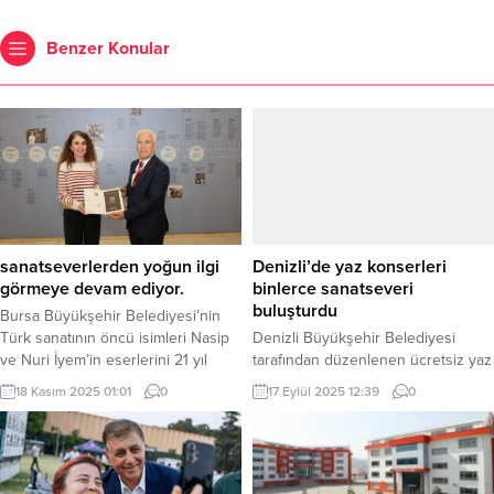
Benzer Konular
sanatseverlerden yoğun ilgi
Denizli’de yaz konserleri
görmeye devam ediyor.
binlerce sanatseveri
buluşturdu
Bursa Büyükşehir Belediyesi’nin
Türk sanatının öncü isimleri Nasip
Denizli Büyükşehir Belediyesi
ve Nuri İyem’in eserlerini 21 yıl
tarafından düzenlenen ücretsiz yaz
sonra bir araya getirerek hazırladığı
konserleri, merkez ve ilçelerde
18 Kasım 2025 01:01
0
17 Eylül 2025 12:39
0
‘Gözlerimin Önündesin’ sergisi,
sanatseverlere unutulmaz bir yaz
sanatseverlerden yoğun ilgi
yaşattı. DENİZLİ (İGFA) – Denizli
görmeye devam ediyor. Bursa
Büyükşehir Belediyesi’nin
Büyükşehir Belediyesi, Tayyare
düzenlediği yaz konserleri, bu yıl
Kültür Merkezi’ndeki ‘Gözlerimin
kenti adeta bir açık hava festivaline