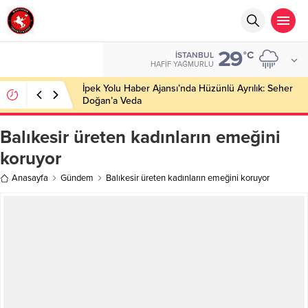
29
°C
İSTANBUL
HAFIF YAĞMURLU
İpek Yolu Haber Ajansı’nda Hüzünlü Ayrılık: Seher
Doğan’a Veda
Balıkesir üreten kadınların emeğini
koruyor
Anasayfa
Gündem
Balıkesir üreten kadınların emeğini koruyor