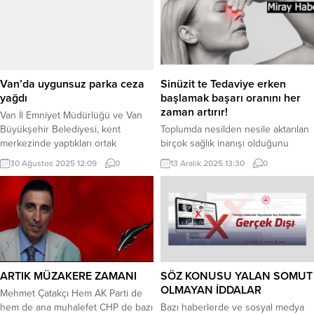
kütüphaneler, otobüslerini
Festivallerde, sanatçılar
bekleyen ve seyahat edecek
çalışmalarına devam ederken,
vatandaşlar tarafından yoğun ilgi
Odunpazarı Belediye Başkanı
görüyor. Ordu Büyükşehir
Kazım Kurt festival alanına giderek
Belediyesi, kültürel hizmetlere bir
sanatçıları yalnız bırakmadı.
yenisini daha ekledi. Büyükşehir
ESKİŞEHİR (İGFA) – Odunpazarı
Van’da uygunsuz parka ceza
Sinüzit te Tedaviye erken
Belediyesi tarafından Altınordu ve
Belediyesi tarafından “The Voice Of
yağdı
başlamak başarı oranını her
Ünye...
The Wood”- Ahşabın Sesi sloganı...
zaman artırır!
Van İl Emniyet Müdürlüğü ve Van
Büyükşehir Belediyesi, kent
Toplumda nesilden nesile aktarılan
merkezinde yaptıkları ortak
birçok sağlık inanışı olduğunu
denetimlerde cadde üzerlerinde
belirten uzmanlar, bu inanışların
30 Ağustos 2025 12:09
0
13 Aralık 2025 13:30
0
yaya geçitlerine, otobüs duraklarına
çok büyük bir kısmının bilimsel
ve engelli rampalarına park eden
verilerle örtüşmediğini söylüyor.
araçlar tespit edilerek çekici
Islak saçla uyumanın sinüzite yol
yardımıyla kaldırıldı. Araç
açtığı düşüncesinin bu inanışlar
sahiplerine ise cezai işlem
arasında olduğunu aktaran Kulak,
uygulandı. VAN (İGFA) – Van İl
Burun, Boğaz Uzmanı Dr. Öğr.
Emniyet Müdürlüğü Trafik
Üyesi K. Ali Rahimi, “Sinüzit,
Denetleme Şube Müdürlüğü
genellikle nezle ve grip
ARTIK MÜZAKERE ZAMANI
SÖZ KONUSU YALAN SOMUT
ekipleri, Zabıta Daire...
enfeksiyonları sırasında virüslerin
OLMAYAN İDDALAR
Mehmet Çatakçı Hem AK Parti de
sinüs...
hem de ana muhalefet CHP de bazı
Bazı haberlerde ve sosyal medya