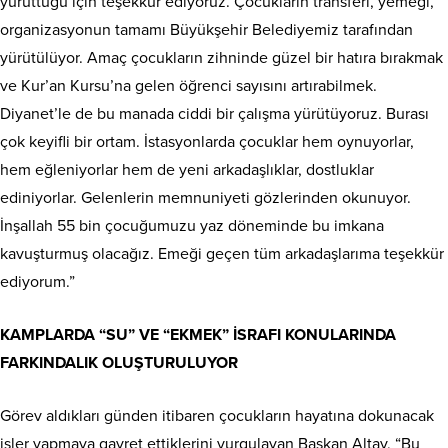
yürüttüğü için teşekkür ediyoruz. Çocukların transferi, yemeği,
organizasyonun tamamı Büyükşehir Belediyemiz tarafından
yürütülüyor. Amaç çocukların zihninde güzel bir hatıra bırakmak
ve Kur’an Kursu’na gelen öğrenci sayısını artırabilmek.
Diyanet’le de bu manada ciddi bir çalışma yürütüyoruz. Burası
çok keyifli bir ortam. İstasyonlarda çocuklar hem oynuyorlar,
hem eğleniyorlar hem de yeni arkadaşlıklar, dostluklar
ediniyorlar. Gelenlerin memnuniyeti gözlerinden okunuyor.
İnşallah 55 bin çocuğumuzu yaz döneminde bu imkana
kavuşturmuş olacağız. Emeği geçen tüm arkadaşlarıma teşekkür
ediyorum.”
KAMPLARDA “SU” VE “EKMEK” İSRAFI KONULARINDA
FARKINDALIK OLUŞTURULUYOR
Görev aldıkları günden itibaren çocukların hayatına dokunacak
işler yapmaya gayret ettiklerini vurgulayan Başkan Altay, “Bu