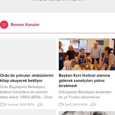
Benzer Konular
Ordu’da yolcular otobüslerini
Başkan Kurt festival alanına
kitap okuyarak bekliyor
giderek sanatçıları yalnız
bırakmadı
Ordu Büyükşehir Belediyesi,
kültürel hizmetlere bir yenisini
Odunpazarı Belediyesi tarafından
daha ekledi. ORDU (İGFA) – Ordu
bu yıl 7’ncileri düzenlenen
Büyükşehir Belediyesi tarafından
Uluslararası Ahşap Heykel Festivali
22 Haziran 2025 18:59
0
4 Eylül 2024 14:55
0
Altınordu ve Ünye şehirlerarası
ve Seramik Pişirim Teknikleri
otobüs terminallerine kurulan mini
Çalıştayı altıncı günü geride bıraktı.