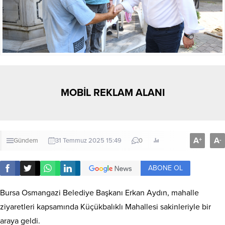
MOBİL REKLAM ALANI
A
A
+
-
Gündem
31 Temmuz 2025 15:49
0
ABONE OL
Bursa Osmangazi Belediye Başkanı Erkan Aydın, mahalle
ziyaretleri kapsamında Küçükbalıklı Mahallesi sakinleriyle bir
araya geldi.