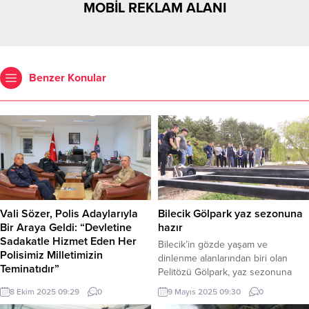
MOBİL REKLAM ALANI
Benzer Konular
Vali Sözer, Polis Adaylarıyla
Bilecik Gölpark yaz sezonuna
Bir Araya Geldi: “Devletine
hazır
Sadakatle Hizmet Eden Her
Bilecik’in gözde yaşam ve
Polisimiz Milletimizin
dinlenme alanlarından biri olan
Teminatıdır”
Pelitözü Gölpark, yaz sezonuna
Bilecik Valisi Faik Oktay Sözer,
hızla hazırlanıyor. Vali Şefik Aygöl, İl
8 Ekim 2025 09:29
0
9 Mayıs 2025 09:30
0
Bilecik Polis Meslek Eğitim Merkezi
Özel İdaresi tarafından yürütülen