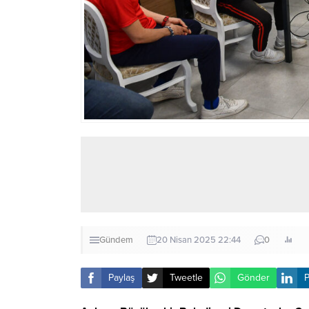
Gündem
20 Nisan 2025 22:44
0
Paylaş
Tweetle
Gönder
P