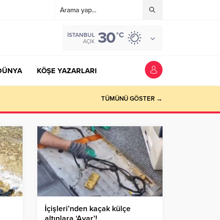
30
°C
İSTANBUL
AÇIK
DÜNYA
KÖŞE YAZARLARI
TÜMÜNÜ GÖSTER →
n
İçişleri’nden kaçak külçe
altınlara ‘Ayar’!