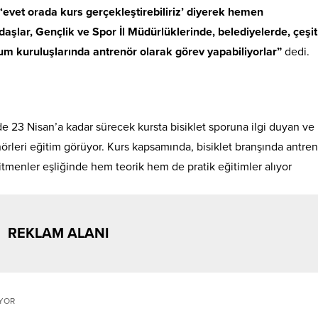
vet orada kurs gerçekleştirebiliriz’ diyerek hemen
lar, Gençlik ve Spor İl Müdürlüklerinde, belediyelerde, çeşitl
um kuruluşlarında antrenör olarak görev yapabiliyorlar”
dedi.
23 Nisan’a kadar sürecek kursta bisiklet sporuna ilgi duyan ve
rleri eğitim görüyor. Kurs kapsamında, bisiklet branşında antren
tmenler eşliğinde hem teorik hem de pratik eğitimler alıyor
REKLAM ALANI
İYOR