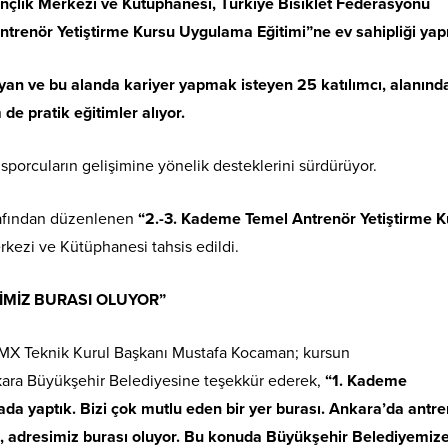
çlik Merkezi ve Kütüphanesi, Türkiye Bisiklet Federasyonu
trenör Yetiştirme Kursu Uygulama Eğitimi”ne ev sahipliği yapı
yan ve bu alanda kariyer yapmak isteyen 25 katılımcı, alanınd
e pratik eğitimler alıyor.
porcuların gelişimine yönelik desteklerini sürdürüyor.
rafından düzenlenen
“2.-3. Kademe Temel Antrenör Yetiştirme K
kezi ve Kütüphanesi tahsis edildi.
İMİZ BURASI OLUYOR”
 BMX Teknik Kurul Başkanı Mustafa Kocaman; kursun
nkara Büyükşehir Belediyesine teşekkür ederek,
“1. Kademe
 yaptık. Bizi çok mutlu eden bir yer burası. Ankara’da antre
, adresimiz burası oluyor. Bu konuda Büyükşehir Belediyemiz