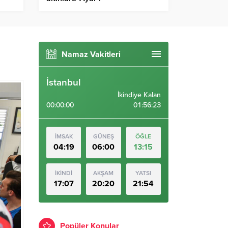
Namaz Vakitleri
İstanbul
İkindiye Kalan
00:00:00
01:56:22
İMSAK
GÜNEŞ
ÖĞLE
04:19
06:00
13:15
İKİNDİ
AKŞAM
YATSI
17:07
20:20
21:54
Popüler Konular