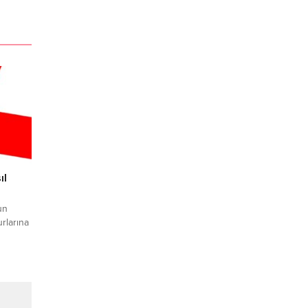
ıl
un
rlarına
zünü
e
tığını