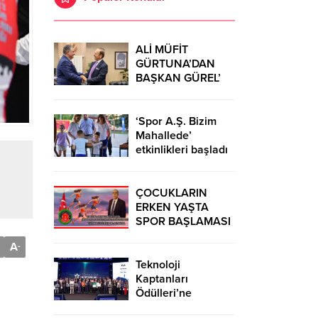
ALİ MÜFİT
GÜRTUNA’DAN
BAŞKAN GÜREL’
KUTLAMA
ZİYARETİ
‘Spor A.Ş. Bizim
Mahallede’
etkinlikleri başladı
ÇOCUKLARIN
ERKEN YAŞTA
SPOR BAŞLAMASI
ÇEŞİTLİ
A
-
TEHLİKELERDEN
UZAK TUTUMUŞ
Teknoloji
OLACAKTIR
Kaptanları
Ödülleri’ne
başvurular sürüyor