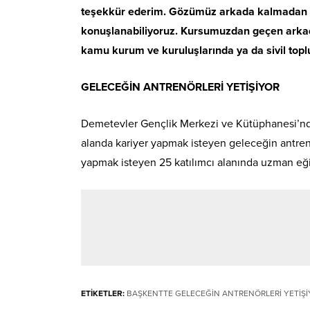
teşekkür ederim. Gözümüz arkada kalmadan ‘e
konuşlanabiliyoruz. Kursumuzdan geçen arkadaş
kamu kurum ve kuruluşlarında ya da sivil topl
GELECEĞİN ANTRENÖRLERİ YETİŞİYOR
Demetevler Gençlik Merkezi ve Kütüphanesi’nde 
alanda kariyer yapmak isteyen geleceğin antrenö
yapmak isteyen 25 katılımcı alanında uzman eği
ETİKETLER:
BAŞKENTTE GELECEĞİN ANTRENÖRLERİ YETİŞ