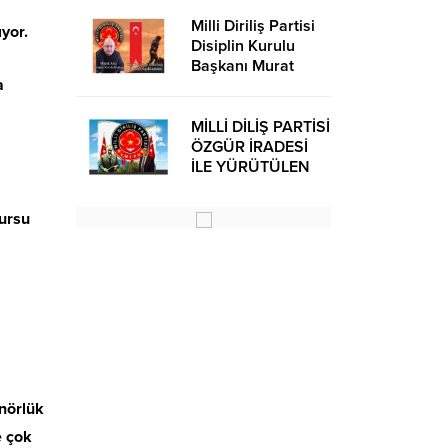
Milli Diriliş Partisi
yor.
Disiplin Kurulu
Başkanı Murat
a
Avcı’dan Kira
Bedelleri Hakkında
Basın Açıklaması
MİLLİ DİLİŞ PARTİSİ
ÖZGÜR İRADESİ
İLE YÜRÜTÜLEN
BİR SİYASİ
OLUŞUMUDUR
ursu
nörlük
e çok