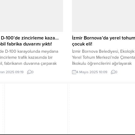
i’nde yapıldı ALANYA
izlerken birlikte hareketin, bir olm
mlığı, Alanya Milli Eğitim
dürüst olmanın, samimi olmanın e
ğü ve Alanya Aktif Gazeteciler
önemli olduğunu dair kez daha an
i (ALGC) arasında imzalanan
olduk....
i protokolü...
 D-100’de zincirleme kaza…
İzmir Bornova’da yerel tohu
il fabrika duvarını yıktı!
çocuk eli!
de D-100 karayolunda meydana
İzmir Bornova Belediyesi, Ekolojik
incirleme trafik kazasında bir
Yerel Tohum Merkezi’nde Çiment
l, fabrikanın duvarına çarparak
İlkokulu öğrencilerini ağırlayarak
Kazada yaralanan olmazken, araçlar
çocuklara yerel tohumların önemi
iran 2025 09:19
0
4 Mayıs 2025 10:09
0
r hasar gördü. Sefer DEMİR /
anlattı ve çilek fidesi dikme etkinli
(İGFA) – Düzce D-100 karayolu
düzenledi. İZMİR (İGFA) – İzmir B
tikametinde zincirleme trafik
Belediyesi, geleceğin doğa dostu
meydana geldi. 81 AFS plakalı hafif
bireylerini yetiştirmek amacıyla
aracın sürücüsünün direksiyon
düzenlediği etkinliklere bir yenisi
etini kaybetmesiyle başlayan
ekledi. Ekolojik Kent Yerel Tohum
Merkezi, bu kez Çimentaş İlkokulu 