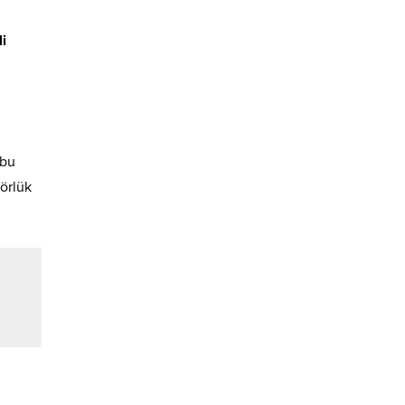
i
 bu
örlük