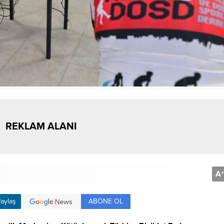
REKLAM ALANI
A
+
ABONE OL
aylaş