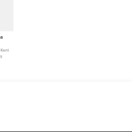
anın,
 kadar
lamış
ma
 Kent
aş
ni
ği
ornova
ni daha
4....