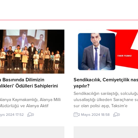
 Basınında Dilimizin
Sendikacılık, Cemiyetçilik nas
likleri’ Ödülleri Sahiplerini
yapılır?
Sendikacılığın sarılaştığı, solculuğ
Alanya Kaymakamlığı, Alanya Milli
ulusallaştığı ülkeden Saraçhane su
Müdürlüğü ve Alanya Aktif
sur olan polisi aşıp, Taksim’e
iler Cemiyeti (ALGC) tarafından
çıkılamayacağını gördüğümüz dün
yıs 2024 17:52
0
2 Mayıs 2024 18:58
0
eştirilen “Alanya Basınında
gözüne operasyon yaptırdığı, yü
n Zenginlikleri” adlı projenin ödül
botokslatığı, saçlarını boyattığı ön
 Alanya protokolü ve 500’i aşkın
sürülen muhalefet liderinin polis
nin katılımıyla Alanya Kültür
gazından korkup, alanda adeta kaç