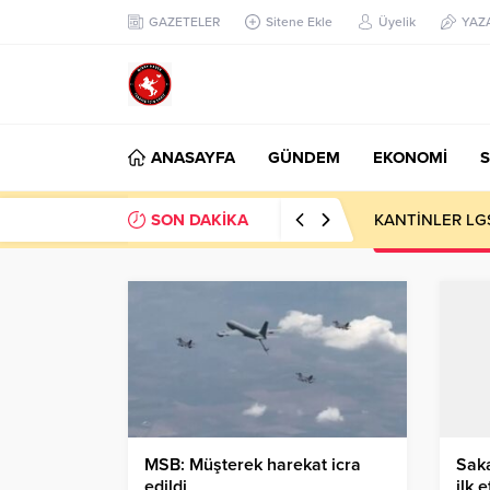
GAZETELER
Sitene Ekle
Üyelik
YAZ
ANASAYFA
GÜNDEM
EKONOMİ
S
SON DAKİKA
sıfır atık yaşam
MSB: Müşterek harekat icra
Saka
edildi
ilk 