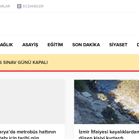
ARLAR
ECZANELER
AĞLIK
ASAYİŞ
EĞİTİM
SON DAKİKA
SİYASET
 kültürü yaygınlaştırmaktır
rya’da metrobüs hattının
İzmir İtfaiyesi kayalıklarda
etabı için tarihi gün
düşen kişiyi kurtardı