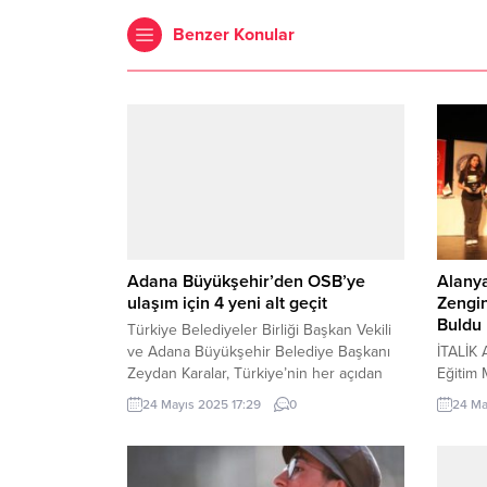
Benzer Konular
Adana Büyükşehir’den OSB’ye
Alanya
ulaşım için 4 yeni alt geçit
Zengin
Buldu
Türkiye Belediyeler Birliği Başkan Vekili
ve Adana Büyükşehir Belediye Başkanı
İTALİK 
Zeydan Karalar, Türkiye’nin her açıdan
Eğitim 
bağımsız olması için bacaların tütmesi,
Gazetec
24 Mayıs 2025 17:29
0
24 Ma
üretimin artması, sanayicinin güçlenmesi
gerçekl
gerektiğini açıkladı. ADANA (İGFA) –
Dilimizi
Türkiye Belediyeler Birliği Başkan Vekili
töreni,
ve Adana Büyükşehir Belediye Başkanı
öğrenci