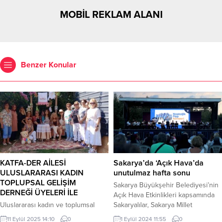
MOBİL REKLAM ALANI
Benzer Konular
KATFA-DER AİLESİ
Sakarya’da ‘Açık Hava’da
ULUSLARARASI KADIN
unutulmaz hafta sonu
TOPLUPSAL GELİŞİM
Sakarya Büyükşehir Belediyesi’nin
DERNEĞİ ÜYELERİ İLE
Açık Hava Etkinlikleri kapsamında
Uluslararası kadın ve toplumsal
Sakaryalılar, Sakarya Millet
Gelişim Derneği üyeleri yeni sezon
Bahçesi’nde buluştu. Yüzlerce kişi
11 Eylül 2025 14:10
0
1 Eylül 2024 11:55
0