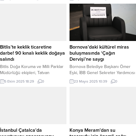
açılışında bir araya geldiler. Yeni
düzenlenen Nostaljik Pop konseri,
sezonda gerçekleştirdikleri kahvaltı
Pasaklı Karagöz gölge oyunu ve
etkinliği ile bir araya gelen üyeler
Esaretin Bedeli filmiyle keyifli bir
yaz tatili ardından kokoş kına
gün geçirdi. SAKARYA (İGFA) –
organizasyon evinde buluştular.
Sakarya Büyükşehir Belediyesi
Dernek başkanı Nurten Anıl. Yaz
7’den 70’e her kesime hitap ettiği
tatilinde de zaman zaman bir araya
yaz akşamlarının vazgeçilmez
geldiklerini hatırlatarak Yeni
haline gelen Açık Hava Etkinlikleri...
Bitlis’te keklik ticaretine
Bornova’daki kültürel miras
dönemde yapmayı planladıkları
darbe! 90 kınalı keklik doğaya
buluşmasında ‘Çağın
proje ve...
salındı
Dervişi’ne saygı
Bitlis Doğa Koruma ve Milli Parklar
Bornova Belediye Başkanı Ömer
Müdürlüğü ekipleri, Tatvan
Eşki, İBB Genel Sekreter Yardımcısı
kırsalında ihbar üzerine bir çadırda
Dr. Mahir Polat’ı ‘çağın dervişi’
5 Ekim 2025 18:29
0
23 Mayıs 2025 10:39
0
90 kınalı keklik ele geçirdi. Kaçak
olarak tanımlayarak tutukluluğunu
ticaret yapan şahsa 4915 sayılı Kara
eleştirdi. Kültürel mirasın korunması
Avcılığı Kanunu kapsamında idari
ve sürdürülebilirliği vurgulandığı
yaptırım uygulandı; keklikler doğaya
sempozyumda, Yeşilova
salındı. BİTLİS (İGFA) – Bitlis Doğa
Höyüğü’nün 8 bin 500 yıllık
Koruma ve Milli Parklar Müdürlüğü,
geçmişi öne çıkarıldı. İZMİR (İGFA) –
Tatvan ilçesi kırsalında keklik
Tarihi Kentler Birliği Genel
ticareti...
Sekreteri ve İstanbul Büyükşehir
İstanbul Çatalca’da
Konya Meram’dan su
Belediyesi (İBB) Genel Sekreter