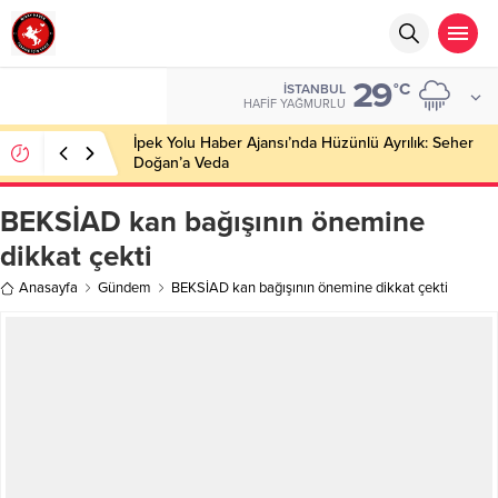
29
°C
İSTANBUL
HAFIF YAĞMURLU
İpek Yolu Haber Ajansı’nda Hüzünlü Ayrılık: Seher
Doğan’a Veda
BEKSİAD kan bağışının önemine
dikkat çekti
Anasayfa
Gündem
BEKSİAD kan bağışının önemine dikkat çekti