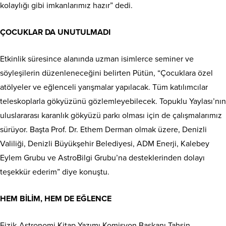
kolaylığı gibi imkanlarımız hazır” dedi.
ÇOCUKLAR DA UNUTULMADI
Etkinlik süresince alanında uzman isimlerce seminer ve
söyleşilerin düzenleneceğini belirten Pütün, “Çocuklara özel
atölyeler ve eğlenceli yarışmalar yapılacak. Tüm katılımcılar
teleskoplarla gökyüzünü gözlemleyebilecek. Topuklu Yaylası’nın
uluslararası karanlık gökyüzü parkı olması için de çalışmalarımız
sürüyor. Başta Prof. Dr. Ethem Derman olmak üzere, Denizli
Valiliği, Denizli Büyükşehir Belediyesi, ADM Enerji, Kalebey
Eylem Grubu ve AstroBilgi Grubu’na desteklerinden dolayı
teşekkür ederim” diye konuştu.
HEM BİLİM, HEM DE EĞLENCE
Fizik-Astronomi Kitap Yazımı Komisyon Başkanı Tahsin