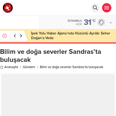
31
°C
İSTANBUL
AÇIK
İpek Yolu Haber Ajansı’nda Hüzünlü Ayrılık: Seher
Doğan’a Veda
Bilim ve doğa severler Sandras’ta
buluşacak
Anasayfa
Gündem
Bilim ve doğa severler Sandras’ta buluşacak