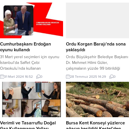
Cumhurbaşkanı Erdoğan
Ordu Korgan Barajı’nda sona
oyunu kullandı
yaklaşıldı
31 Mart yerel seçimleri için oyunu
Ordu Büyükşehir Belediye Başkanı
İstanbul’da Saffet Çebi
Dr. Mehmet Hilmi Güler,
Ortaokulu’nda kullanan
çalışmaların yüzde 99 bitirildiği
Cumhurbaşkanı Erdoğan, eşi Emine
Korgan Barajında incelemelerde
31 Mart 2024 16:52
0
28 Temmuz 2025 14:29
0
Erdoğan ile birlikte oy kullanma
bulundu. ORDU (İGFA) – Ordu
kabinine geldi. İlk oy kullanma işini
Büyükşehir Belediyesi OSKİ’nin
eşi Emine Erdoğan yaptı.
finansmanı ile inşa edilen ve 300
Cumhurbaşkanı Erdoğan’ın da oy
milyon liraya mal olacak Korgan
kullanması ardından 3308 nolu
Barajı, 1 milyon 800 bin metreküp
sandığa birlikte oy attılar. Oy
su tutma kapasitesi ile ilçenin 2070
kullanma sonrasında açıklamalarda
yılına kadar içme suyu...
bulunan Cumhurbaşkanı Erdoğan,
Verimli ve Tasarruflu Doğal
Bursa Kent Konseyi yüzlerce
“Arka...
Gaz Kullanmanın Yolları
ağacın kesildiği Kestel’den