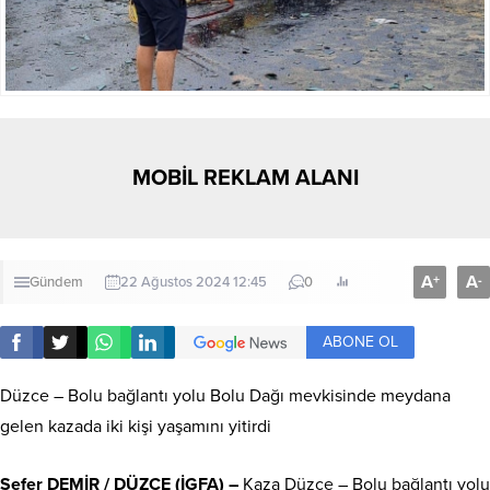
MOBİL REKLAM ALANI
A
A
+
-
Gündem
22 Ağustos 2024 12:45
0
ABONE OL
Düzce – Bolu bağlantı yolu Bolu Dağı mevkisinde meydana
gelen kazada iki kişi yaşamını yitirdi
Sefer DEMİR / DÜZCE (İGFA) –
Kaza Düzce – Bolu bağlantı yolu