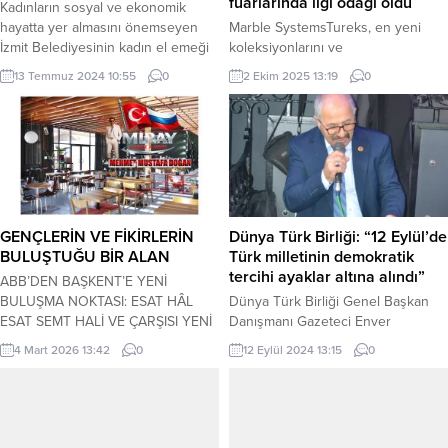
fuarlarında ilgi odağı oldu
Kadınların sosyal ve ekonomik
hayatta yer almasını önemseyen
Marble SystemsTureks, en yeni
İzmit Belediyesinin kadın el emeği
koleksiyonlarını ve
satış stantları büyümeye devam
ürünlerinitanıttığıİtalyaCersaie ve
13 Temmuz 2024 10:55
0
2 Ekim 2025 13:19
0
ediyor KOCAELİ (İGFA) – İzmit
Marmomac fuarlarında göz
Belediyesi Kadın ve Aile Hizmetleri
doldurdu. Marble Systems Tureks
Müdürlüğü bünyesinde faaliyet
Yönetim Kurulu Başkan Yardımcısı
gösteren Kadın El Emeği Satış
Osman Cavit Turunç, “Doğal taş
Stantları büyümeye devam ediyor.
kaynağımızın altın gibi, ipek gibi
Doğa dostu kadın el emeği
kıymetli bir malzeme olduğunu
ürünlerinin yer aldığın stantlarda
bilerek hareket etmeliyiz. Tureks ve
Kadın Girişimciler Merkez’i,...
şahsi olarak benim en büyük
GENÇLERİN VE FİKİRLERİN
Dünya Türk Birliği: “12 Eylül’de
amacım bu. Her şey bizim elimizde,
BULUŞTUĞU BİR ALAN
Türk milletinin demokratik
yeter...
tercihi ayaklar altına alındı”
ABB’DEN BAŞKENT’E YENİ
BULUŞMA NOKTASI: ESAT HÂL
Dünya Türk Birliği Genel Başkan
ESAT SEMT HALİ VE ÇARŞISI YENİ
Danışmanı Gazeteci Enver
ADIYLA 7 MART’TA HİZMETE
Güler’den 12 Eylül mesajı: “12
4 Mart 2026 13:42
0
12 Eylül 2024 13:15
0
AÇILIYOR Ankara Büyükşehir
Eylül’de Türk milletinin demokratik
Belediyesi, Esat Semt Hali ve
tercihi ayaklar altına alındı”
Çarşısı’nda başlattığı yenileme ve
ANKARA (İGFA) – Dünya Türk Birliği
güçlendirme çalışmalarını
Genel merkezi 12 Eylül 1980
tamamladı. Esat Hâl; Ankara’da ilk
darbesinin 44. yıl dönümü