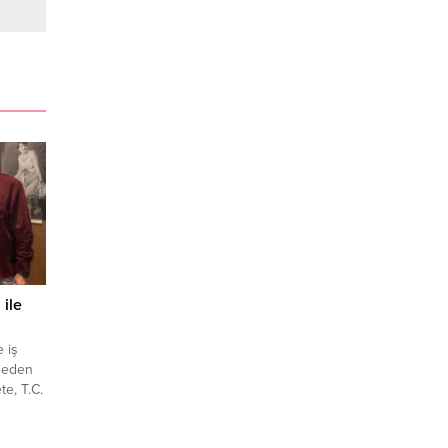
ile
e iş
 eden
e, T.C.
a Genel
ltür,