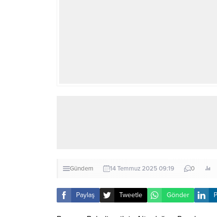
Gündem
14 Temmuz 2025 09:19
0
Paylaş
Tweetle
Gönder
P