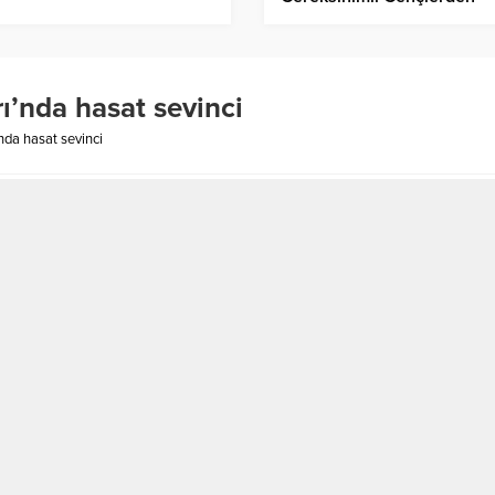
Bursa’ya Kalıcı Bir Eser
ı’nda hasat sevinci
nda hasat sevinci