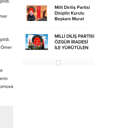
ıldı.
Milli Diriliş Partisi
Disiplin Kurulu
Ömer
Başkanı Murat
Avcı’dan Kira
Bedelleri Hakkında
Basın Açıklaması
MİLLİ DİLİŞ PARTİSİ
ıldı.
ÖZGÜR İRADESİ
ı Ömer
İLE YÜRÜTÜLEN
BİR SİYASİ
OLUŞUMUDUR
nt
erin
Bornova