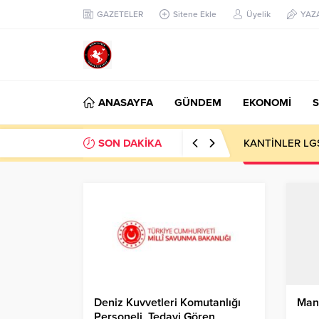
GAZETELER
Sitene Ekle
Üyelik
YAZ
ANASAYFA
GÜNDEM
EKONOMİ
S
SON DAKİKA
KANTİNLER LG
Deniz Kuvvetleri Komutanlığı
Mani
Personeli, Tedavi Gören