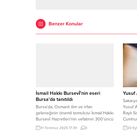
Benzer Konular
İsmail Hakkı Bursevî’nin eseri
Yusuf 
Bursa’da tanıtıldı
Sakary
Bursa’da, Osmanlı ilim ve irfan
Yusuf A
geleneğinin önemli temsilcisi İsmail Hakkı
Raylı S
Bursevî Hazretleri’nin vefatının 300’üncü
Cumhurb
yılında, Sübhatü’s-Sâlikîn adlı eseri ilim
Ekim’de
31 Temmuz 2025 17:39
0
20 Ey
dünyasıyla buluştu. Kültür ve Turizm
projeyle