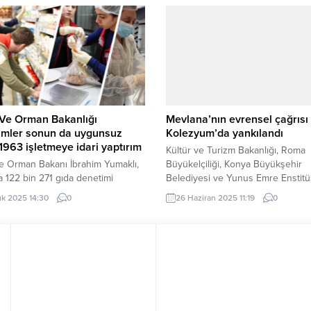
a’mızın ulaşımında milat olacak ilk
Sanat ve Sinema Derneği tarafınd
ylı sistem projemiz için çok şükür
gerçekleştirilen Anadolu Kısaları
rihi belirlendi ve proje ile
kapsamında düzenlenen “Sinema
h çalışmaları başlıyor.
Yapay Zekâ” oturumuna katıldı. İ
daki ulaşım alt yapısına...
Atlas Pasajı Etkinlik Alanları’nda
gerçekleştirilen Anadolu Kısaları
Forum’a...
 Ve Orman Bakanlığı
Mevlana’nın evrensel çağrısı
imler sonun da uygunsuz
Kolezyum’da yankılandı
 1963 işletmeye idari yaptırım
Kültür ve Turizm Bakanlığı, Roma
e Orman Bakanı İbrahim Yumaklı,
Büyükelçiliği, Konya Büyükşehir
 122 bin 271 gıda denetimi
Belediyesi ve Yunus Emre Enstit
ğını, uygunsuzluk tespit edilen
organizasyonunda İtalya’nın başke
lık 2025 14:30
0
26 Haziran 2025 11:19
0
letmeye idari yaptırım ve 141
Roma’da sema ayin-i şerifi icra edil
303 bin 503 lira idari para cezası
KONYA (İGFA) – Kolezyum yanında
dığını bildirdi. Bakan Yumaklı,
havada, tarihi bir ortamda düzenl
etimlerine ilişkin bilgi verdi.
program, Hz. Mevlana’nın ve Kony
 gerçekleştirilen denetimlere
evrensel mesajını Avrupa’nın mer
 çeken Yumaklı, şu
taşıdı. Konya Büyükşehir Belediye
endirmede bulundu: “1-30 Kasım
Başkanı Uğur İbrahim Altay,...
de yurt...