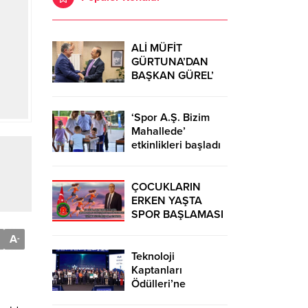
ALİ MÜFİT
GÜRTUNA’DAN
BAŞKAN GÜREL’
KUTLAMA
ZİYARETİ
‘Spor A.Ş. Bizim
Mahallede’
etkinlikleri başladı
ÇOCUKLARIN
ERKEN YAŞTA
SPOR BAŞLAMASI
ÇEŞİTLİ
A
-
TEHLİKELERDEN
UZAK TUTUMUŞ
Teknoloji
OLACAKTIR
Kaptanları
Ödülleri’ne
başvurular sürüyor