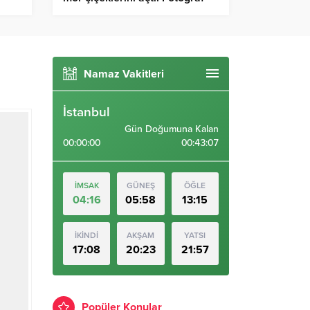
tutkunlarının ilgi odağı
Namaz Vakitleri
İstanbul
Gün Doğumuna Kalan
00:00:00
00:43:06
İMSAK
GÜNEŞ
ÖĞLE
04:16
05:58
13:15
İKİNDİ
AKŞAM
YATSI
17:08
20:23
21:57
Popüler Konular