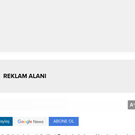
REKLAM ALANI
A
+
ABONE OL
aylaş