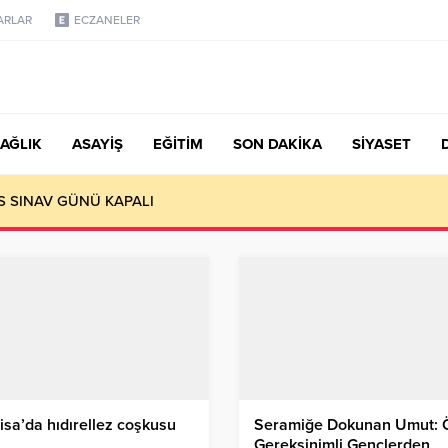
ARLAR
ECZANELER
AĞLIK
ASAYİŞ
EĞİTİM
SON DAKİKA
SİYASET
S SINAV GÜNÜ KAPALI
sa’da hıdırellez coşkusu
Seramiğe Dokunan Umut: 
Gereksinimli Gençlerden