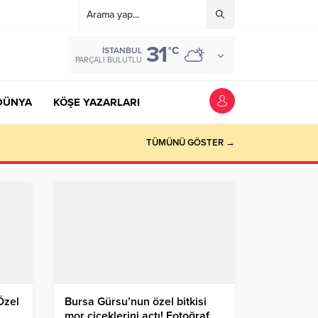
31
°C
İSTANBUL
PARÇALI BULUTLU
DÜNYA
KÖŞE YAZARLARI
TÜMÜNÜ GÖSTER →
Özel
Bursa Gürsu’nun özel bitkisi
mor çiçeklerini açtı! Fotoğraf