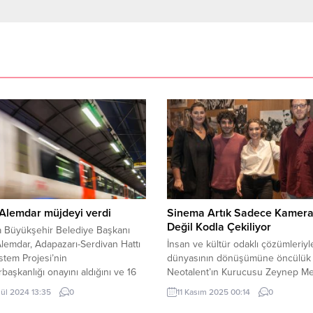
Alemdar müjdeyi verdi
Sinema Artık Sadece Kamera 
Değil Kodla Çekiliyor
a Büyükşehir Belediye Başkanı
lemdar, Adapazarı-Serdivan Hattı
İnsan ve kültür odaklı çözümleriyl
istem Projesi’nin
dünyasının dönüşümüne öncülük
aşkanlığı onayını aldığını ve 16
Neotalent’ın Kurucusu Zeynep Met
 ihaleye çıkılacağını müjdeleyerek
Kültür ve Turizm Bakanlığı Sinem
lül 2024 13:35
0
11 Kasım 2025 00:14
0
 ilgili detayları paylaştı. Alemdar,
Müdürlüğü katkılarıyla, Anadolu Kü