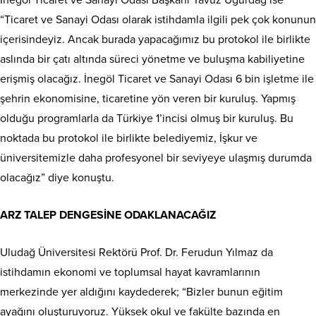
İnegöl Ticaret ve Sanayi Odası Başkanı Yavuz Uğurdağ ise
“Ticaret ve Sanayi Odası olarak istihdamla ilgili pek çok konunun
içerisindeyiz. Ancak burada yapacağımız bu protokol ile birlikte
aslında bir çatı altında süreci yönetme ve buluşma kabiliyetine
erişmiş olacağız. İnegöl Ticaret ve Sanayi Odası 6 bin işletme ile
şehrin ekonomisine, ticaretine yön veren bir kuruluş. Yapmış
olduğu programlarla da Türkiye 1’incisi olmuş bir kuruluş. Bu
noktada bu protokol ile birlikte belediyemiz, İşkur ve
üniversitemizle daha profesyonel bir seviyeye ulaşmış durumda
olacağız” diye konuştu.
ARZ TALEP DENGESİNE ODAKLANACAĞIZ
Uludağ Üniversitesi Rektörü Prof. Dr. Ferudun Yılmaz da
istihdamın ekonomi ve toplumsal hayat kavramlarının
merkezinde yer aldığını kaydederek; “Bizler bunun eğitim
ayağını oluşturuyoruz. Yüksek okul ve fakülte bazında en