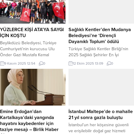
sonuçlanabilecek trafik kazalarına
bölgelerinde tespit ettiği 11
yol açabileceğine dikkat çekiyor.
PKK/YPG’li terörist ile Irak’ın
İSTANBUL (İGFA) – Üsküdar
kuzeyindeki Gara bölgesinde
Üniversitesi İş Sağlığı ve Güvenliği
belirlediği 2 PKK’lı teröristi etkisiz
Bölümü Öğretim Görevlisi, Yol ve
hâle getirildiğini duyurdu. Konuyla
YÜZLERCE KİŞİ ATA’YA SAYGI
Sağlıklı Kentler’den Mudanya
Trafik Güvenliği Danışmanı...
ilgili paylaşımda bulunan...
İÇİN KOŞTU
Belediyesi’ne ‘Dirençli
Dayanıklı Toplum’ ödülü
Beylikdüzü Belediyesi, Türkiye
Cumhuriyeti’nin kurucusu Ulu
Türkiye Sağlıklı Kentler Birliği’nin
Önder Gazi Mustafa Kemal
2025 Sağlıklı Şehirler En İyi
Atatürk’ün hayatını kaybedişinin
Uygulama Ödülleri Töreni, İzmir’de
9 Kasım 2025 12:54
0
12 Ekim 2025 13:09
0
87.yılında “Ata’ya Saygı Koşusu”
düzenlendi. Mudanya Belediyesi,
düzenledi. Yoğun ilgi gören koşuya
“Dirençli Dayanıklı Toplum”
Türkiye’nin dört bir yanından 600
kategorisinde ödül kazanarak
sporcu katıldı.
afetlere karşı dirençli kent
oluşturma projesiyle jüriyi etkiledi.
Ödülü Belediye Başkan Yardımcısı
Nisa Kartaltepe ve Kentsel Tasarım
Müdürü Cemile Öztürk aldı. BURSA
Emine Erdoğan’dan
İstanbul Maltepe’de o mahalle
(İGFA) – Türkiye Sağlıklı Kentler
Kartalkaya’daki yangında
21 yıl sonra gazla buluştu
Birliği’nin...
hayatını kaybedenler için
İstanbul’un her köşesine güvenli
taziye mesajı – Birlik Haber
ve erişilebilir doğal gaz hizmeti