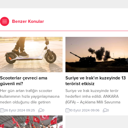
Benzer Konular
Scooterlar çevreci ama
Suriye ve Irak’ın kuzeyinde 13
güvenli mi?
terörist etkisiz
Her gün artan trafiğin scooter
Suriye ve Irak kuzeyinde terör
kullanımının hızla yaygınlaşmasına
hedefleri imha edildi. ANKARA
neden olduğunu dile getiren
(İGFA) – Açıklama Milli Savunma
uzmanlar, özellikle büyük
Bakanlığı’ndan geldi. Bakanlık, Türk
26 Eylül 2024 09:25
0
10 Eylül 2024 09:06
0
şehirlerde yaygınlaşan scooterların,
Silahlı Kuvvetleri
doğru tedbirler alınmadığı takdirde
unsurlarınca Suriye’nin kuzeyindeki
ciddi yaralanma ve ölümlerle
Fırat Kalkanı ve Zeytin Dalı