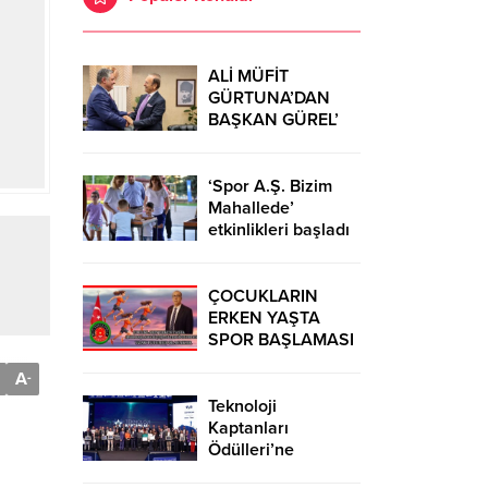
ALİ MÜFİT
GÜRTUNA’DAN
BAŞKAN GÜREL’
KUTLAMA
ZİYARETİ
‘Spor A.Ş. Bizim
Mahallede’
etkinlikleri başladı
ÇOCUKLARIN
ERKEN YAŞTA
SPOR BAŞLAMASI
ÇEŞİTLİ
A
-
TEHLİKELERDEN
UZAK TUTUMUŞ
Teknoloji
OLACAKTIR
Kaptanları
Ödülleri’ne
başvurular sürüyor