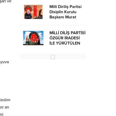
ışan ve
Milli Diriliş Partisi
Disiplin Kurulu
Başkanı Murat
Avcı’dan Kira
Bedelleri Hakkında
Basın Açıklaması
MİLLİ DİLİŞ PARTİSİ
ÖZGÜR İRADESİ
İLE YÜRÜTÜLEN
BİR SİYASİ
OLUŞUMUDUR
 yuva
teslim
bir an
mi