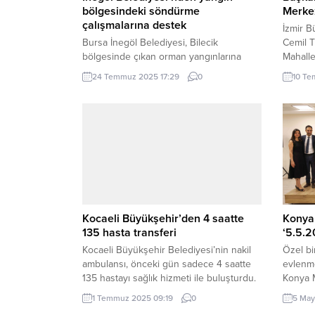
bölgesindeki söndürme
Merkez
çalışmalarına destek
İzmir B
Bursa İnegöl Belediyesi, Bilecik
Cemil T
bölgesinde çıkan orman yangınlarına
Mahalle
müdahale çalışmalarına destek olmak
tarafın
24 Temmuz 2025 17:29
0
10 Te
amacıyla harekete geçti. Yangınların
Merkezi’
kontrol altına alınması için yürütülen
İzmir B
çalışmalara katkı sunmak üzere
Cemil T
belediyeye ait su tankeri ile personel
doğrult
bölgeye sevk edildi. BURSA (İGFA) –
Mahalle
Bursa İnegöl Belediye Başkanı Alper
Engelli
Taban’ın talimatıyla hızla organize olan
ederek 
İnegöl Belediyesi ekipleri,...
Kocaeli Büyükşehir’den 4 saatte
Konya
135 hasta transferi
‘5.5.2
Kocaeli Büyükşehir Belediyesi’nin nakil
Özel bi
ambulansı, önceki gün sadece 4 saatte
evlenme
135 hastayı sağlık hizmeti ile buluşturdu.
Konya 
KOCAELİ (İGFA) – Kocaeli Büyükşehir
yaprakl
1 Temmuz 2025 09:19
0
5 May
Belediyesi sağlık alanında hizmetlerine
KONYA (