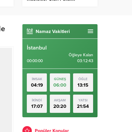
Anlatıldı
le
Namaz Vakitleri
İstanbul
Öğleye Kalan
00:00:00
03:12:43
İMSAK
GÜNEŞ
ÖĞLE
04:19
06:00
13:15
İKİNDİ
AKŞAM
YATSI
17:07
20:20
21:54
Popüler Konular