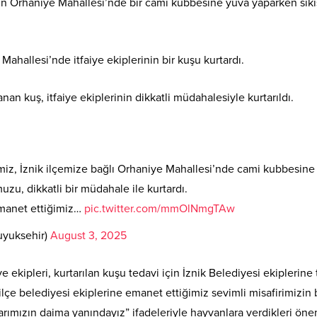
k’in Orhaniye Mahallesi’nde bir cami kubbesine yuva yaparken sık
 Mahallesi’nde itfaiye ekiplerinin bir kuşu kurtardı.
n kuş, itfaiye ekiplerinin dikkatli müdahalesiyle kurtarıldı.
imiz, İznik ilçemize bağlı Orhaniye Mahallesi’nde cami kubbesine
zu, dikkatli bir müdahale ile kurtardı.
 emanet ettiğimiz…
pic.twitter.com/mmOlNmgTAw
uyuksehir)
August 3, 2025
 ekipleri, kurtarılan kuşu tedavi için İznik Belediyesi ekiplerine 
 ilçe belediyesi ekiplerine emanet ettiğimiz sevimli misafirimizin 
arımızın daima yanındayız” ifadeleriyle hayvanlara verdikleri öne