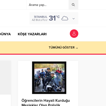
31
°C
İSTANBUL
AZ BULUTLU
DÜNYA
KÖŞE YAZARLARI
TÜMÜNÜ GÖSTER →
Öğrencilerin Hayali Kurduğu
Meslekler Olan Polislik