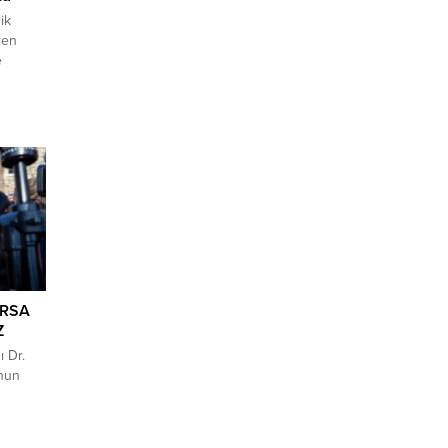
ik
ren
e
yolda
n
rdan
rdi.
ZDI”
ARSA
Z
 Dr.
unun
lem
 emin