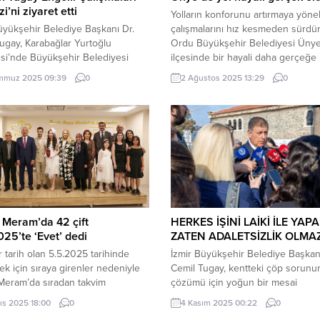
i’ni ziyaret etti
Yolların konforunu artırmaya yönel
üyükşehir Belediye Başkanı Dr.
çalışmalarını hız kesmeden sürdü
ugay, Karabağlar Yurtoğlu
Ordu Büyükşehir Belediyesi Üny
si’nde Büyükşehir Belediyesi
ilçesinde bir hayali daha gerçeğe
dan kurulan Engelli Çalışmaları
dönüştürdü. ORDU (İGFA) – Göbü
mmuz 2025 09:39
0
2 Ağustos 2025 13:29
0
ni ziyaret etti. İZMİR (İGFA) –
Mahallesi Köyaltı sokakta 1 km’lik 
üyükşehir Belediye Başkanı Dr.
beton yol çalışması gerçekleştire
ugay, “engelli dostu kent” vizyonu
ekipler, vatandaşları toz ve çamu
usunda Karabağlar Yurtoğlu
kurtararak yılların özlemine son ve
si’nde engellilere yönelik yapılan
“BURASI BİZİM KANAYAN YARAMI
 Çalışmaları Merkezi’ni ziyaret
Göbü Mahallesi Muhtarı Ahmet...
hem engelli bireyler ve aileleri...
 Meram’da 42 çift
HERKES İŞİNİ LAİKİ İLE YAP
025’te ‘Evet’ dedi
ZATEN ADALETSİZLİK OLMA
r tarih olan 5.5.2025 tarihinde
İzmir Büyükşehir Belediye Başkanı
k için sıraya girenler nedeniyle
Cemil Tugay, kentteki çöp sorun
Meram’da sıradan takvim
çözümü için yoğun bir mesai
arından çok daha fazlası oldu.
harcandığını belirterek, “Bir prob
ıs 2025 18:00
0
4 Kasım 2025 00:22
0
İGFA) – Bu özel tarihi, bir ömür
yaratmaya çalışıyorlar. O problem