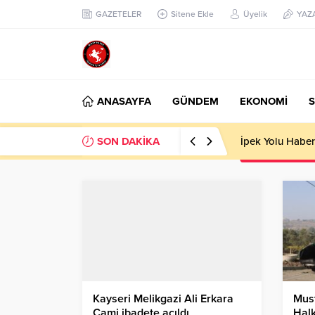
GAZETELER
Sitene Ekle
Üyelik
YAZ
ANASAYFA
GÜNDEM
EKONOMİ
S
SON DAKİKA
Başkan Nihat Öz
Kayseri Melikgazi Ali Erkara
Mus
Cami ibadete açıldı
Hal