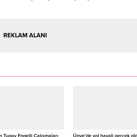
REKLAM ALANI
 Tugay Engelli Çalışmaları
Ünye’de yol hayali gerçek ol