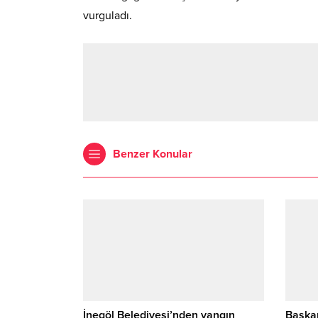
vurguladı.
Benzer Konular
İnegöl Belediyesi’nden yangın
Başkan