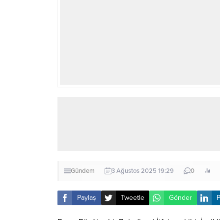
Gündem
3 Ağustos 2025 19:29
0
Paylaş
Tweetle
Gönder
P