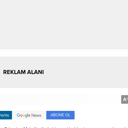
REKLAM ALANI
A
+
ABONE OL
aylaş