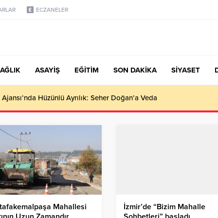
ARLAR
ECZANELER
AĞLIK
ASAYİŞ
EĞİTİM
SON DAKİKA
SİYASET
türk, Şanahan’da Hacı Eryaman’a Misafir Oldu
tafakemalpaşa Mahallesi
İzmir’de “Bizim Mahalle
kının Uzun Zamandır
Sohbetleri” başladı