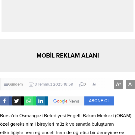
MOBİL REKLAM ALANI
A
A
+
-
Gündem
13 Temmuz 2025 18:59
0
ABONE OL
Bursa’da Osmangazi Belediyesi Engelli Bakım Merkezi (OBAM),
özel gereksinimli bireyleri müzik ve sanatla buluşturan
etkinliğiyle hem eğlenceli hem de öğretici bir deneyime ev