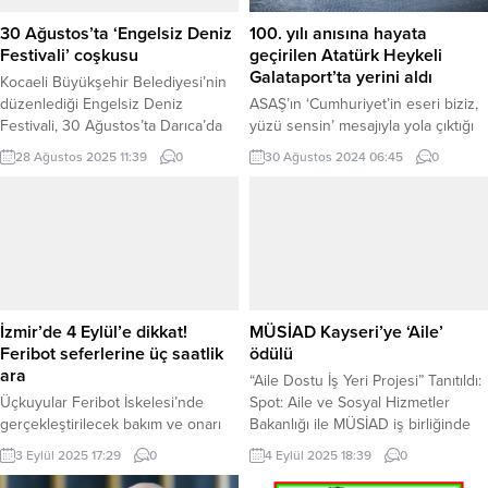
30 Ağustos’ta ‘Engelsiz Deniz
100. yılı anısına hayata
Festivali’ coşkusu
geçirilen Atatürk Heykeli
Galataport’ta yerini aldı
Kocaeli Büyükşehir Belediyesi’nin
düzenlediği Engelsiz Deniz
ASAŞ’ın ‘Cumhuriyet’in eseri biziz,
Festivali, 30 Ağustos’ta Darıca’da
yüzü sensin’ mesajıyla yola çıktığı
özel bireyleri denizle buluşturacak.
ve Seçkin Pirim tarafından
28 Ağustos 2025 11:39
0
30 Ağustos 2024 06:45
0
KOCAELİ (İGFA) – Kocaeli
tasarlanan Atatürk heykeli, 30
Büyükşehir Belediyesi, özel
Ağustos Zafer Bayramı’nda
gereksinimli vatandaşları sosyal
Galataport İstanbul’da
yaşamın içerisinde tutmak, hayata
sergilenmeye başladı. İSTANBUL
uyum ve katılımlarını arttırmak
(İGFA) – Türkiye’nin lider sanayi
amacıyla etkinlikler
kuruluşlarından ASAŞ’ın hayata
gerçekleştirmeye devam ediyor. Bu
geçirdiği, Cumhuriyet’in 100. yılı
kapsamda Kocaeli Büyükşehir
anısına sanatçı Seçkin Pirim
İzmir’de 4 Eylül’e dikkat!
MÜSİAD Kayseri’ye ‘Aile’
Belediyesi ile Kent Konseyi iş
tarafından tasarlanan Atatürk
Feribot seferlerine üç saatlik
ödülü
birliğinde gerçekleştirilen “5.
heykeli, 30 Ağustos Zafer
ara
“Aile Dostu İş Yeri Projesi” Tanıtıldı:
Engelsiz...
Bayramı’nda Galataport...
Üçkuyular Feribot İskelesi’nde
Spot: Aile ve Sosyal Hizmetler
gerçekleştirilecek bakım ve onarı
Bakanlığı ile MÜSİAD iş birliğinde
çalışması nedeniyle 4 Eylül 2025
başlatılan “Aile Dostu İş Yeri
3 Eylül 2025 17:29
0
4 Eylül 2025 18:39
0
Perşembe günü saat 10.00 ile
Projesi” tanıtıldı. MÜSİAD Kayseri,