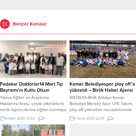
Benzer Konular
Fedakar Doktorlar14 Mart Tıp
Kemer Belediyespor play off’a
Bayramı’nı Kutlu Olsun
yükseldi – Birlik Haber Ajansı
Yalova Eğitim ve Araştırma
ANTALYA-BHA Antalya Kemer
Hastanesi Kreşi, çeşitli etkinliklerle
Belediye Merkez Spor U16 Takımı,
minik öğrencilerine eğitim sunmaya
play off yükselme mücadelesinde
devam ediyor. Kreşte
karşılaştığı Güneyspor’u 2-1
15 Mart 2025 13:23
0
4 Ocak 2025 22:01
0
gerçekleştirilen etkinlikler
yenerek Play Off’a çıkma başarısı
kapsamında, 14 Mart Tıp Bayramı
gösterdi. Kemer İlçe Stadı’nda
nedeniyle hastane yönetimi ve
oynanan maçı, Kemer Belediye