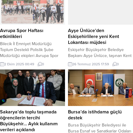
polikliniklerde görev yapan
Başkanı Necati Topaloğlu, Kemer
doktorlar ziyaret edildi. Minikler,
Belediye Merkez Spor Kulüp
kendi emekleriyle hazırladıkları
Başkanı Ayhan Süel ve çok sayıda
resimleri Başhekim Doç. Dr. Hasan
Kemerli izledi. Başkan Topaloğlu,
Ergenç’e takdim etti. Bu anlamlı
maç öncesi soyunma odasına...
Avrupa Spor Haftası
Ayşe Ünlüce’den
ziyaret, doktorlar ve hastane...
etkinlikleri
Eskişehirlilere yeni Kent
Lokantası müjdesi
Bilecik İl Emniyet Müdürlüğü
Toplum Destekli Polislik Şube
Eskişehir Büyükşehir Belediye
Müdürlüğü ekipleri Avrupa Spor
Başkanı Ayşe Ünlüce, taşınan Kent
Haftası kapsamında gençlerle bir
Lokantası’nı ziyaret ederek
2 Ekim 2025 00:49
0
26 Temmuz 2025 17:59
0
araya geldi. Bilecik İl Emniyet
çalışanlarla ve vatandaşlarla sohbet
Müdürlüğü Toplum Destekli Polislik
etti. ESKİŞEHİR (İGFA) – Eskişehir
Şube Müdürlüğü, Avrupa Spor
Büyükşehir Belediye Başkanı Ayşe
Haftası etkinlikleri çerçevesinde
Ünlüce, Hacı Ali Bey Mahallesi’ne
düzenlenen bisiklet turunda
taşınan Kent Lokantası’nı ziyaret
gençlerle buluştu. Polis
etti. Lokantada çalışan personelle
ekipleri hem etkinliğe destek verdi
ve yemek sırasındaki vatandaşlarla
hem de sporun ve sağlıklı yaşamın
birebir sohbet eden Ünlüce ’ye
Sakarya’da toplu taşımada
Bursa’da istihdama güçlü
önemine dikkat...
CHP Büyükşehir Meclis Üyesi...
öğrencilerin tercihi
destek
Büyükşehir… Aylık kullanım
Bursa Büyükşehir Belediyesi ile
verileri açıklandı
Bursa Esnaf ve Sanatkarlar Odaları