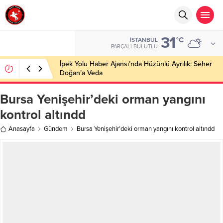
31
°C
İSTANBUL
PARÇALI BULUTLU
İpek Yolu Haber Ajansı’nda Hüzünlü Ayrılık: Seher
Doğan’a Veda
Bursa Yenişehir’deki orman yangını
kontrol altındd
Anasayfa
Gündem
Bursa Yenişehir’deki orman yangını kontrol altındd