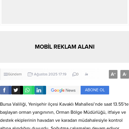
MOBİL REKLAM ALANI
A
A
+
-
Gündem
1 Ağustos 2025 17:19
0
ABONE OL
Bursa Valiliği, Yenişehir ilçesi Kavaklı Mahallesi’nde saat 13.55’te
başlayan orman yangınının, Orman Bölge Müdürlüğü, itfaiye ve
destek ekiplerinin havadan ve karadan müdahalesiyle kontrol
altına alındığını duyurdu. Soğutma çalışmaları devam ediyor.