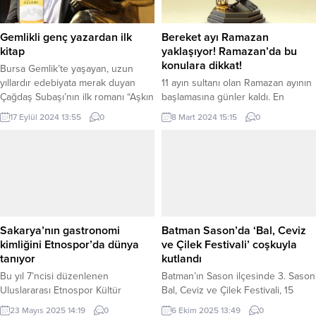
Gemlikli genç yazardan ilk
Bereket ayı Ramazan
kitap
yaklaşıyor! Ramazan’da bu
konulara dikkat!
Bursa Gemlik’te yaşayan, uzun
yıllardır edebiyata merak duyan
11 ayın sultanı olan Ramazan ayının
Çağdaş Subaşı’nın ilk romanı “Aşkın
başlamasına günler kaldı. En
Özlemi” raflardaki yerini aldı.
kıymetli üç aylardan sonuncusu
17 Eylül 2024 13:55
0
8 Mart 2024 15:15
0
Yaklaşık üç yıllık çalışmanın eseri
olan Ramazan-ı Şerifi en güzel
olan kitap, okurlarından büyük
şekilde geçirebilmek için Herkes
beğeni topladı. BURSA (İGFA) –
Duysun’a açıklamalarda bulunan
Bursa’nın Gemlik ilçesinde
Bursa Muradiye Camii İmamı Lütfi
edebiyata tutkulu Çağdaş Subaşı,
Taşçı, “Ramazan ayı, dua ayıdır.”
ilk imza gününü Gemlik Kitap
dedi. Rüstem PEHLİVANLAR/
Limanı’nda gerçekleştirdi. Fuarda
Gülsüm YILDIRIM/HERKES
yerini alan yazar, ilk...
DUYSUN BURSA (İGFA) – Ramazan
Sakarya’nın gastronomi
Batman Sason’da ‘Bal, Ceviz
ayı, ay takvimine göre 9....
kimliğini Etnospor’da dünya
ve Çilek Festivali’ coşkuyla
tanıyor
kutlandı
Bu yıl 7’ncisi düzenlenen
Batman’ın Sason ilçesinde 3. Sason
Uluslararası Etnospor Kültür
Bal, Ceviz ve Çilek Festivali, 15
Festivali’nde yerini alan Büyükşehir
Temmuz Şehitler Parkı’nda büyük
23 Mayıs 2025 14:19
0
6 Ekim 2025 13:49
0