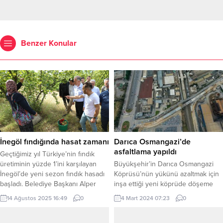
Benzer Konular
İnegöl fındığında hasat zamanı
Darıca Osmangazi’de
asfaltlama yapıldı
Geçtiğimiz yıl Türkiye’nin fındık
üretiminin yüzde 1’ini karşılayan
Büyükşehir’in Darıca Osmangazi
İnegöl’de yeni sezon fındık hasadı
Köprüsü’nün yükünü azaltmak için
başladı. Belediye Başkanı Alper
inşa ettiği yeni köprüde döşeme
Taban Konurlar Mahallesinde fındık
betonu döküldü, köprü girişi ve yan
14 Ağustos 2025 16:49
0
4 Mart 2024 07:23
0
bahçesinde yapılan hasada
yollarında asfaltlama yapıldı
katılarak üreticilere bereketli olsun
KOCAELİ (İGFA) – Darıca’da mevcut