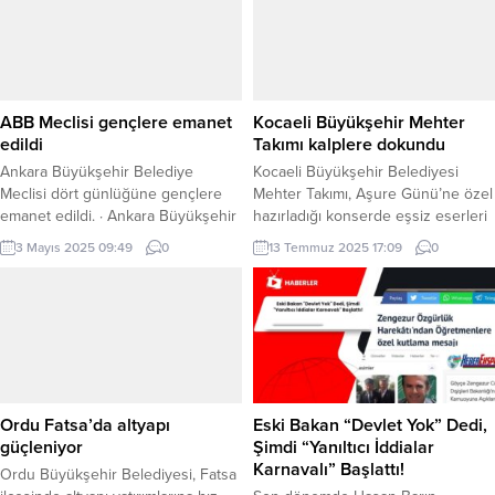
dileklerini iletti. BURSA (İGFA) –
Osmangazi Köprüsünün yoğun
İnegöl tarımının önemli
trafiği karşılayamaması nedeniyle
parçalarından biri olan meyvecilikte
Kocaeli Büyükşehir Belediyesi
hasatlar devam ediyor. Son olarak
tarafından inşasına başlanan ilave
şehirde fındık üretiminin yoğun
köprüde, döşeme demirleri
olduğu;...
tamamlanması sonrası döşeme
ABB Meclisi gençlere emanet
Kocaeli Büyükşehir Mehter
betonu da döküldü. Köprünün
edildi
Takımı kalplere dokundu
yan...
Ankara Büyükşehir Belediye
Kocaeli Büyükşehir Belediyesi
Meclisi dört günlüğüne gençlere
Mehter Takımı, Aşure Günü’ne özel
emanet edildi. · Ankara Büyükşehir
hazırladığı konserde eşsiz eserleri
Belediyesi (ABB), “Belediye Meclis
seslendirdi. KOCAELİ (İGFA) –
3 Mayıs 2025 09:49
0
13 Temmuz 2025 17:09
0
Simülasyonu”na ev sahipliği yaptı.
Kocaeli Büyükşehir Belediyesi
Dört gün sürecek etkinlikte 150
Mehter Takımı, Körfez Tütünçiftlik
üniversite öğrencisi, Ankara’nın
Sahili’nde tasavvuf müziğinin en
sorunlarını tartışıp çözüm önerileri
seçkin eserlerini seslendirerek
geliştirecek. ANKARA (İGFA) – ABB,
vatandaşlara güzel bir akşamda
gençlerin yerel yönetim
müzik ziyafeti sundu. MEHTERDEN
süreçlerine katılımını teşvik etmek
UNUTULMAZ GECE Kocaeli
amacıyla önemli bir etkinliğe ev
Büyükşehir Belediyesi Mehter
Ordu Fatsa’da altyapı
Eski Bakan “Devlet Yok” Dedi,
sahipliği yaptı....
Takımı, Körfez Tütünçiftlik Sahili’nde
güçleniyor
Şimdi “Yanıltıcı İddialar
gerçekleştirdiği ‘Sufi...
Karnavalı” Başlattı!
Ordu Büyükşehir Belediyesi, Fatsa