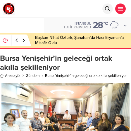
28
°C
İSTANBUL
HAFIF YAĞMURLU
Başkan Nihat Öztürk, Şanahan’da Hacı Eryaman’a
Misafir Oldu
Bursa Yenişehir’in geleceği ortak
akılla şekilleniyor
Anasayfa
Gündem
Bursa Yenişehir’in geleceği ortak akılla şekilleniyor