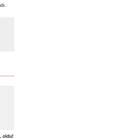
dı.
L oldu!