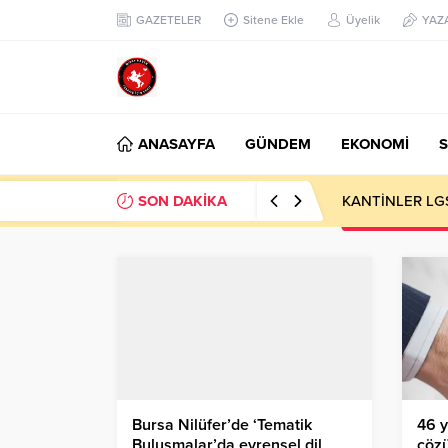
GAZETELER
Sitene Ekle
Üyelik
YAZ
ANASAYFA
GÜNDEM
EKONOMİ
S
SON DAKİKA
KANTİNLER LG
Bursa Nilüfer’de ‘Tematik
46 y
Buluşmalar’da evrensel dil
çöz