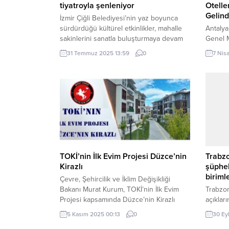
tiyatroyla şenleniyor
Otelle
Gelind
İzmir Çiğli Belediyesi’nin yaz boyunca
sürdürdüğü kültürel etkinlikler, mahalle
Antaly
sakinlerini sanatla buluşturmaya devam
Genel M
ediyor. İZMİR (İGFA) – “Mahallede Tiyatro
hayata 
31 Temmuz 2025 13:59
0
7 Nis
Var” etkinliğinin ilk durağı Evka 2
maliyet
Mahallesi oldu. Çocukların büyük ilgi
tamamla
gösterdiği interaktif “Atık X” adlı çocuk
mahallel
oyunu, miniklere hem keyifli anlar yaşattı
içme su
hem de çevre bilinci kazandırdı. Evka
son ola
2’de sahnelenen...
Antaly
Genel M
altyapı..
TOKİ’nin İlk Evim Projesi Düzce’nin
Trabzo
Kirazlı
şüphel
biriml
Çevre, Şehircilik ve İklim Değişikliği
Bakanı Murat Kurum, TOKİ’nin İlk Evim
Trabzon
Projesi kapsamında Düzce’nin Kirazlı
açıkları
Mahallesi’nde ev sahibi olan
yabancı
5 Kasım 2025 00:13
0
30 Ey
vatandaşların görüntülerini sosyal medya
şekilde