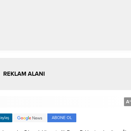
REKLAM ALANI
A
+
ABONE OL
aylaş