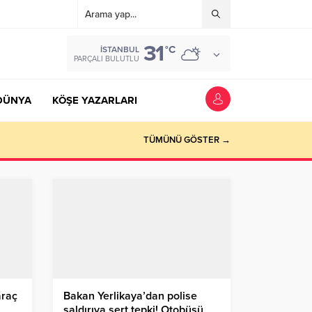
31
°C
İSTANBUL
PARÇALI BULUTLU
DÜNYA
KÖŞE YAZARLARI
TÜMÜNÜ GÖSTER →
araç
Bakan Yerlikaya’dan polise
saldırıya sert tepki! Otobüsü