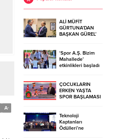
ALİ MÜFİT
GÜRTUNA’DAN
BAŞKAN GÜREL’
KUTLAMA
ZİYARETİ
‘Spor A.Ş. Bizim
Mahallede’
etkinlikleri başladı
ÇOCUKLARIN
ERKEN YAŞTA
SPOR BAŞLAMASI
ÇEŞİTLİ
A
-
TEHLİKELERDEN
UZAK TUTUMUŞ
Teknoloji
OLACAKTIR
Kaptanları
Ödülleri’ne
başvurular sürüyor