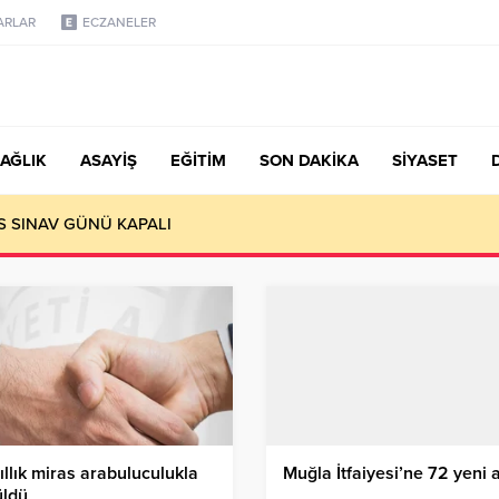
ARLAR
ECZANELER
AĞLIK
ASAYİŞ
EĞİTİM
SON DAKİKA
SİYASET
S SINAV GÜNÜ KAPALI
ıllık miras arabuluculukla
Muğla İtfaiyesi’ne 72 yeni 
üldü