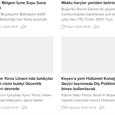
r Bölgesi İçme Suyu Sona
Maktu harçlar yeniden belirl
i
Bugünkü Resmi Gazete’de yayım
a Büyükşehir Belediyesi ASAT
Cumhurbaşkanı kararlarıyla yurt d
üdürlüğü’nün Serik ilçesinde
çıkış harcı 710 TL’den 1000 TL’ye
geçirdiği 1 milyar 561 milyon TL
yükseltildi. Bir başka kararlai 492 S
an 2025 00:15
0
9 Eylül 2025 09:49
0
li dev içme suyu projesi
Harçlar Kanunu’na bağlı maktu ha
ndı. Kadriye ve Karadayı
tutarları ise yeniden düzenlendi.
eri ile turizm bölgesinin 50 yıllık
ANKARA (İGFA) – Resmi Gazete’d
yu ihtiyacını karşılayacak projede
yayımlanan iki Cumhurbaşkanı kara
rak asfaltlama çalışması yapılıyor.
dışına çıkış harcı ve maktu harç
a Büyükşehir Belediyesi ASAT
tutarlarında önemli değişiklikler get
üdürlüğü, kentin 19 ilçesinde
YURT...
.
n Yoroz Limanı’nda balıkçılar
Keşan’a yeni Hükümet Kona
i cisim buldu! Güvenlik
Geçici taşınmada Diş Poliklin
eri devrede
binası kullanılacak
’un Çarşıbaşı ilçesi Yoroz Limanı
Edirne Valisi Yunus Sezer’in Keşa
nda balıkçıların ağına takılan
ziyareti sırasında mevcut Hüküme
 menşeli şüpheli cisim, güvenli
Konağı’nın yıkılarak yerine modern
lül 2025 15:29
0
18 Ağustos 2025 10:29
0
 muhafaza altına alındı. Deniz
bina inşa edileceğini duyurmasını