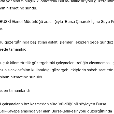
nda yer alan 5 buçuk kilometrelik Bursa-Balıkesir yolu güzergâhı
arın hizmetine sundu.
BUSKİ Genel Müdürlüğü aracılığıyla ‘Bursa Çınarcık İçme Suyu Pr
r.
lu güzergâhında başlatılan asfalt işlemleri, ekipleri gece gündüz
ürede tamamladı.
 buçuk kilometrelik güzergahtaki çalışmaları trafiğin aksamaması i
zla sıcak asfaltın kullanıldığı güzergah, ekiplerin sabah saatleri
ların hizmetine sunuldu.
ki çalışmaların hız kesmeden sürdürüldüğünü söyleyen Bursa
alı-Kayapa arasında yer alan Bursa-Balıkesir yolu güzergâhında