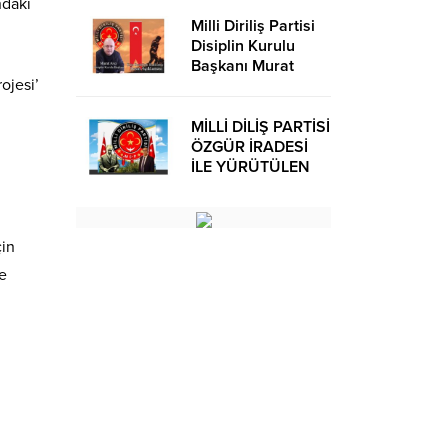
ndaki
Milli Diriliş Partisi
Disiplin Kurulu
Başkanı Murat
ojesi’
Avcı’dan Kira
Bedelleri Hakkında
Basın Açıklaması
MİLLİ DİLİŞ PARTİSİ
ÖZGÜR İRADESİ
İLE YÜRÜTÜLEN
BİR SİYASİ
OLUŞUMUDUR
çin
ne