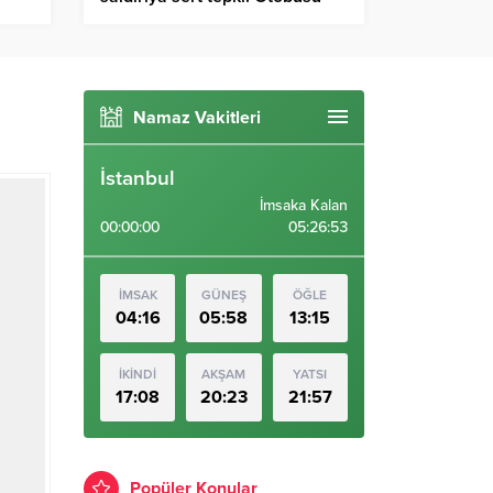
polisin üzerine süren CHP
şoförüne suç duyurusu
Namaz Vakitleri
İstanbul
İmsaka Kalan
00:00:00
05:26:52
İMSAK
GÜNEŞ
ÖĞLE
04:16
05:58
13:15
İKİNDİ
AKŞAM
YATSI
17:08
20:23
21:57
Popüler Konular