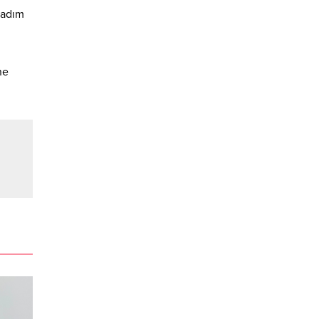
 adım
ne