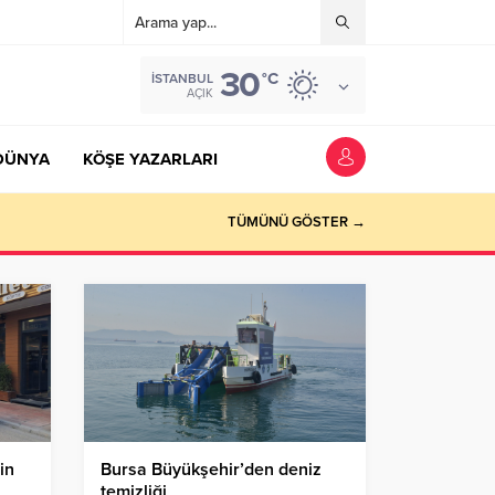
30
°C
İSTANBUL
AÇIK
DÜNYA
KÖŞE YAZARLARI
TÜMÜNÜ GÖSTER →
in
Bursa Büyükşehir’den deniz
temizliği