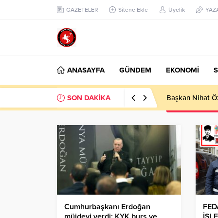
GAZETELER
Sitene Ekle
Üyelik
YAZ
ANASAYFA
GÜNDEM
EKONOMİ
S
SON DAKİKA
Başkan Nihat Öz
Cumhurbaşkanı Erdoğan
FED
müjdeyi verdi: KYK burs ve
İŞL