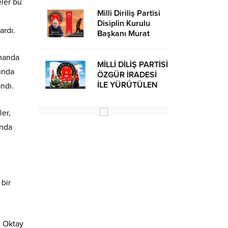
eler bu
Milli Diriliş Partisi
Disiplin Kurulu
ardı.
Başkanı Murat
Avcı’dan Kira
Bedelleri Hakkında
amanda
Basın Açıklaması
MİLLİ DİLİŞ PARTİSİ
cunda
ÖZGÜR İRADESİ
İLE YÜRÜTÜLEN
ndı.
BİR SİYASİ
OLUŞUMUDUR
ler,
ında
bir
ı Oktay