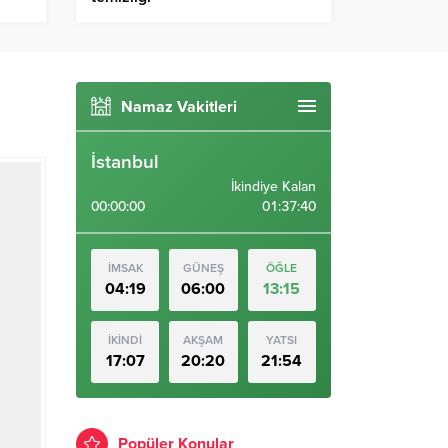
Namaz Vakitleri
İstanbul
İkindiye Kalan
00:00:00
01:37:40
İMSAK
GÜNEŞ
ÖĞLE
04:19
06:00
13:15
İKİNDİ
AKŞAM
YATSI
17:07
20:20
21:54
Popüler Konular