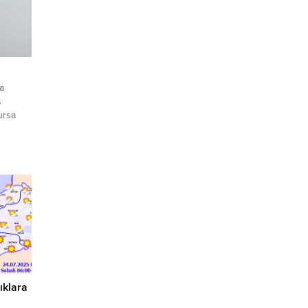
a
ş
ursa
erin
an
nın ev
hirler
k
ıklara