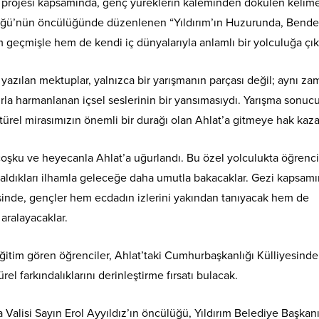
t” projesi kapsamında, genç yüreklerin kaleminden dökülen kelim
ürlüğü’nün öncülüğünde düzenlenen “Yıldırım’ın Huzurunda, Bende
 geçmişle hem de kendi iç dünyalarıyla anlamlı bir yolculuğa çık
 yazılan mektuplar, yalnızca bir yarışmanın parçası değil; aynı z
uurla harmanlanan içsel seslerinin bir yansımasıydı. Yarışma sonu
ltürel mirasımızın önemli bir durağı olan Ahlat’a gitmeye hak kaza
coşku ve heyecanla Ahlat’a uğurlandı. Bu özel yolculukta öğrenci
aldıkları ilhamla geleceğe daha umutla bakacaklar. Gezi kapsam
esinde, gençler hem ecdadın izlerini yakından tanıyacak hem de
aralayacaklar.
itim gören öğrenciler, Ahlat’taki Cumhurbaşkanlığı Külliyesinde 
l farkındalıklarını derinleştirme fırsatı bulacak.
 Valisi Sayın Erol Ayyıldız’ın öncülüğü, Yıldırım Belediye Başkan