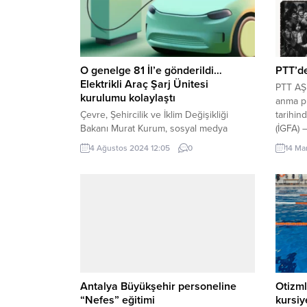
O genelge 81 İl’e gönderildi…
PTT’de
Elektrikli Araç Şarj Ünitesi
PTT AŞ
kurulumu kolaylaştı
anma pu
Çevre, Şehircilik ve İklim Değişikliği
tarihi
Bakanı Murat Kurum, sosyal medya
(İGFA) 
hesabından yaptığı paylaşımda, Çevre,
“Ara G
4 Ağustos 2024 12:05
0
14 Ma
Şehircilik ve İklim Değişikliği Bakanlığınca
mm boyu
“Site ve Apartmanlarda Elektrikli Araç Şarj
konusu 
Ünitesi Kurulumu Genelgesi”nin, 81 ilin
zarfını 
valiliklerine ve Enerji Piyasası Düzenleme
Kurumu Başkanlığına gönderildiğini
duyurdu. ANKARA (İGFA) – Çevre,
Şehircilik ve İklim Değişikliği Bakanı
Murat Kurum,...
Antalya Büyükşehir personeline
Otizm
“Nefes” eğitimi
kursiy