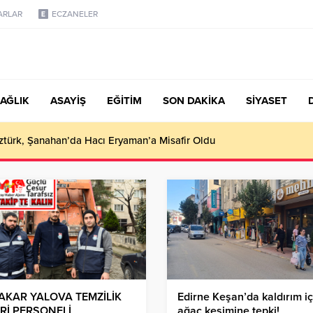
ARLAR
ECZANELER
AĞLIK
ASAYİŞ
EĞİTİM
SON DAKİKA
SİYASET
türk, Şanahan’da Hacı Eryaman’a Misafir Oldu
AKAR YALOVA TEMZİLİK
Edirne Keşan’da kaldırım iç
ERİ PERSONELİ
ağaç kesimine tepki!