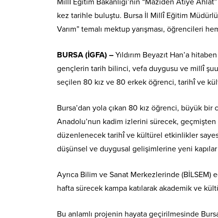
Millî Eğitim Bakanlığı’nın “Maziden Atiye Ahla
kez tarihle buluştu. Bursa İl Millî Eğitim Müd
Varım” temalı mektup yarışması, öğrencileri hem
BURSA (İGFA) –
Yıldırım Beyazıt Han’a hitaben
gençlerin tarih bilinci, vefa duygusu ve millî ş
seçilen 80 kız ve 80 erkek öğrenci, tarihî ve kü
Bursa’dan yola çıkan 80 kız öğrenci, büyük bir 
Anadolu’nun kadim izlerini sürecek, geçmişten 
düzenlenecek tarihî ve kültürel etkinlikler say
düşünsel ve duygusal gelişimlerine yeni kapılar 
Ayrıca Bilim ve Sanat Merkezlerinde (BİLSEM) eğ
hafta sürecek kampa katılarak akademik ve kültüre
Bu anlamlı projenin hayata geçirilmesinde Bursa