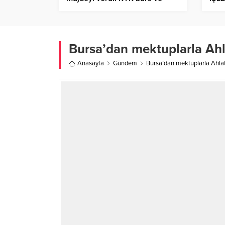
kredi miktarı 3 bin TL’ye
çıkacak
Bursa’dan mektuplarla Ahl
Anasayfa
Gündem
Bursa’dan mektuplarla Ahlat