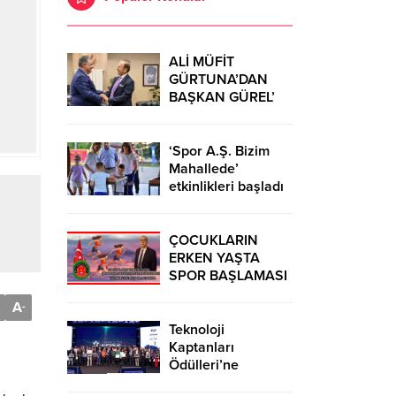
ALİ MÜFİT
GÜRTUNA’DAN
BAŞKAN GÜREL’
KUTLAMA
ZİYARETİ
‘Spor A.Ş. Bizim
Mahallede’
etkinlikleri başladı
ÇOCUKLARIN
ERKEN YAŞTA
SPOR BAŞLAMASI
ÇEŞİTLİ
A
-
TEHLİKELERDEN
UZAK TUTUMUŞ
Teknoloji
OLACAKTIR
Kaptanları
Ödülleri’ne
başvurular sürüyor