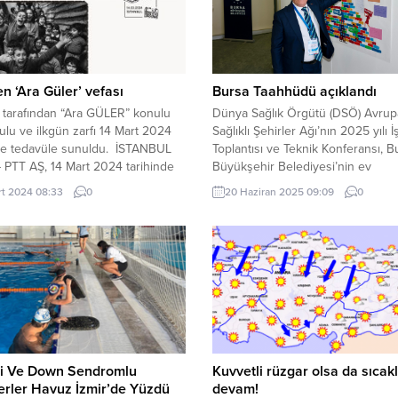
n ‘Ara Güler’ vefası
Bursa Taahhüdü açıklandı
 tarafından “Ara GÜLER” konulu
Dünya Sağlık Örgütü (DSÖ) Avrup
lu ve ilkgün zarfı 14 Mart 2024
Sağlıklı Şehirler Ağı’nın 2025 yılı İ
nde tedavüle sunuldu. İSTANBUL
Toplantısı ve Teknik Konferansı, B
– PTT AŞ, 14 Mart 2024 tarihinde
Büyükşehir Belediyesi’nin ev
ÜLER” konulu 2×20 TL (36×52
sahipliğinde gerçekleştirildi. Kentl
rt 2024 08:33
0
20 Haziran 2025 09:09
0
tunda) bedelli anma pulu ile söz
ortak değer ve hedeflerini yansıt
pula ait 60 TL bedelli ilkgün
“Bursa Taahhüdü” kamuoyuna
ve ayrıca içerisinde 2×20...
duyuruldu. BURSA (İGFA) – Bursa’
sahipliği yaptığı Avrupa Sağlıklı Şe
Ağı 2025 yılı İş Toplantısı ve Tekni
Konferansı buluşmasının...
li Ve Down Sendromlu
Kuvvetli rüzgar olsa da sıcakl
erler Havuz İzmir’de Yüzdü
devam!