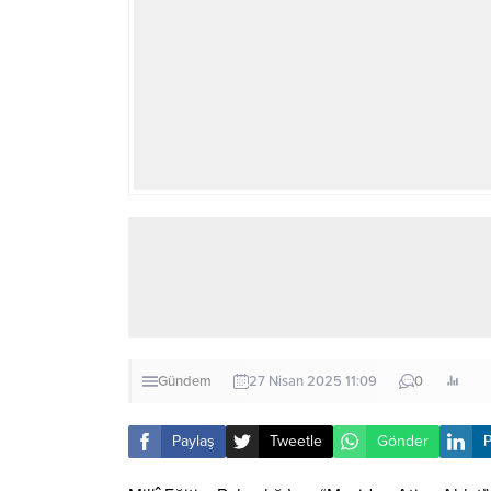
Gündem
27 Nisan 2025 11:09
0
Paylaş
Tweetle
Gönder
P