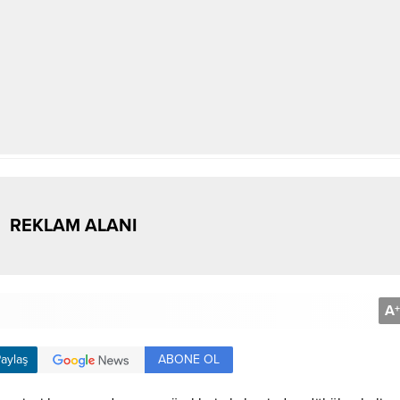
REKLAM ALANI
A
+
ABONE OL
aylaş