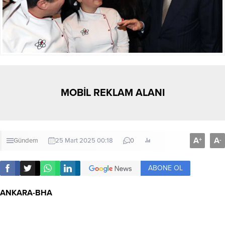
MOBİL REKLAM ALANI
A
A
+
-
Gündem
25 Mart 2025 00:18
0
ABONE OL
ANKARA-BHA