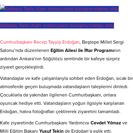
Gelibolu Tarihi Alanı motorcuların buluşma noktası oldu
Cumhurbaşkanı Recep Tayyip Erdoğan
, Beştepe Millet Sergi
Salonu’nda düzenlenen
Eğitim Ailesi ile İftar Programı
nın
ardından Ankara’nın Söğütözü semtinde bir kafeye sürpriz
ziyaret gerçekleştirdi.
Vatandaşlar ve kafe çalışanlarıyla sohbet eden Erdoğan, sıcak bir
atmosferde geçen buluşmada vatandaşların taleplerini dinledi.
Çocuklarla da yakından ilgilenen Cumhurbaşkanı, onlara
oyuncak hediye etti. Vatandaşların yoğun ilgisiyle karşılanan
Erdoğan, hatıra fotoğrafları çektirerek ziyaretini tamamladı.
Kafe ziyaretinde Cumhurbaşkanı Yardımcısı
Cevdet Yılmaz
ve
Milli Eğitim Bakanı
Yusuf Tekin
de Erdoğan’a eşlik etti.