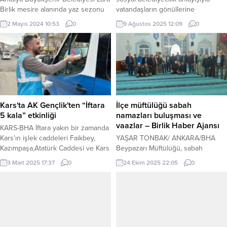
Birlik mesire alanında yaz sezonu
vatandaşların gönüllerine
öncesi bakım onarım çalışması
dokunmaya devam ediyor. Bu
2 Mayıs 2024 10:53
0
9 Ağustos 2025 12:09
0
başlattı. Mesire alanına belediye
kapsamda Sağlık ve Sosyal
atölyelerinde üretilen yeni bank ve
Hizmetler Dairesi Başkanlığı’na
piknik masaları yerleştirildi. Antalya
bağlı ekipler, kent genelinde çeşitli
Büyükşehir Belediyesi Park ve
ziyaretler gerçekleştirerek
Bahçeler Dairesi Başkanlığı, kış
vatandaşların yanında oluyor.
şartlarının olumsuz izler bıraktığı
KOCAELİ (İGFA) – Kocaeli
Lara Birlik Halk Plajı mesire
Büyükşehir Belediyesi, yürüttüğü
alanında yaz öncesi bakım onarım
sosyal hizmet projeleriyle ihtiyaç
Kars'ta AK Gençlik'ten “İftara
İlçe müftülüğü sabah
çalışması başlattı....
sahibi vatandaşların hayatına
5 kala” etkinliği
namazları buluşması ve
dokunmaya devam ediyor. Sağlık
vaazlar – Birlik Haber Ajansı
KARS-BHA İftara yakın bir zamanda
ve Sosyal Hizmetler...
Kars’ın işlek caddeleri Faikbey,
YAŞAR TONBAK/ ANKARA/BHA
Kazımpaşa,Atatürk Caddesi ve Kars
Beypazarı Müftülüğü, sabah
Bedesten Bölgesi’nde trafik
namazları buluşması ve vaazların
3 Mart 2025 17:37
0
24 Ekim 2025 22:05
0
ışıklarında hazır bulunan gençlik
Gençlik merkezinde sürdüğünü
kolları teşkilatı burada trafik
bildirdi. İlçe Müftüsü Mehmet
ışıklarında bekleyen araç
Süsün, ilçe müftülüğü etkinliklerinin
sürücülerine ve vatandaşlara
sürdüğünü söyledi. Şık: Çocuk
hazırlamış oldukları iftar paketlerini
adaleti, yalnızca hukuki değil İçeriği
ulaştırıyor. Çalışma hakkında bilgi
Görüntüle Müftülük olarak